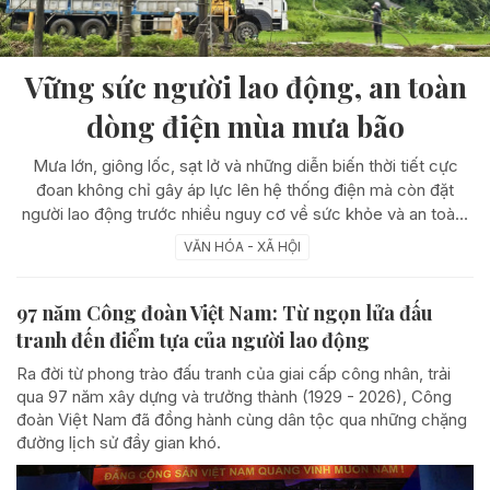
Vững sức người lao động, an toàn
dòng điện mùa mưa bão
Mưa lớn, giông lốc, sạt lở và những diễn biến thời tiết cực
đoan không chỉ gây áp lực lên hệ thống điện mà còn đặt
người lao động trước nhiều nguy cơ về sức khỏe và an toàn.
Trước mùa mưa bão, Tổng công ty Điện lực miền Bắc
VĂN HÓA - XÃ HỘI
(EVNNPC) cùng các đơn vị thành viên đã chủ động triển khai
nhiều giải pháp chăm lo, bảo vệ người lao động, coi đây là
97 năm Công đoàn Việt Nam: Từ ngọn lửa đấu
điều kiện tiên quyết để duy trì vận hành lưới điện an toàn, ổn
định và liên tục.
tranh đến điểm tựa của người lao động
Ra đời từ phong trào đấu tranh của giai cấp công nhân, trải
qua 97 năm xây dựng và trưởng thành (1929 - 2026), Công
đoàn Việt Nam đã đồng hành cùng dân tộc qua những chặng
đường lịch sử đầy gian khó.