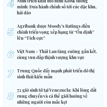
4
Ninh triển khai mô hình Kiosk thông
minh: Đưa hành chính số tới các đặc khu,
hải đảo
Agribank được Moody’s Ratings điều
5
chỉnh triển vọng xếp hạng từ “Ổn định”
lên “Tích cực”
6
Việt Nam - Thái Lan tăng cường gắn kết,
cùng vun đắp thịnh vượng khu vực
7
Trung Quốc đẩy mạnh phát triển đô thị
sinh thái kiểu mẫu
72 giờ sinh tử tại Venezuela: Khi lòng đất
8
rung chuyển và cả thế giới hướng về
những người còn mắc kẹt