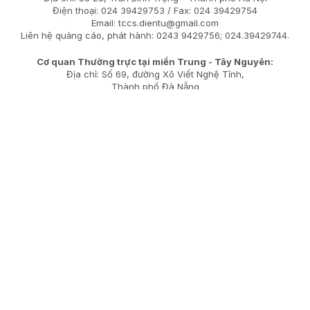
Điện thoại: 024 39429753 / Fax: 024 39429754
Email: tccs.dientu@gmail.com
Liên hệ quảng cáo, phát hành: 0243 9429756; 024.39429744.
Cơ quan Thường trực tại miền Trung - Tây Nguyên:
Địa chỉ: Số 69, đường Xô Viết Nghệ Tĩnh,
Thành phố Đà Nẵng
Điện thoại: (080) 51 301; Fax: (080) 51 303
Cơ quan Thường trực tại miền Nam:
Địa chỉ: Số 19 Phạm Ngọc Thạch, Thành phố Hồ Chí Minh
Điện thoại: (080) 84083
Fax: (080) 84081
LIÊN KẾT
©Bản quyền thuộc về chuyên trang Hồ sơ sự kiện, Tạp chí Cộng
sản. Giấy phép số 08/GP-CBC, do Cục Báo chí, Bộ Thông tin và
Truyền thông cấp ngày 25-4-2023 . Điện thoại: 024 39429756 /
Email: hososukien@gmail.com