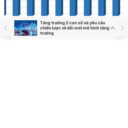
Tăng trưởng 2 con số và yêu cầu
chiến lược về đổi mới mô hình tăng
trưởng
Chuyện cảm động giữa đống đổ nát sau trận động
đất ở Nhật Bản
Trận động đất mạnh 7,1 độ richter tại tỉnh Kumamoto ngày 28-
7 đã biến nhiều khu dân cư ở phía Nam Nhật Bản thành những
đống đổ nát chỉ trong vài phút. Nhưng giữa những giờ phút
hỗn loạn ấy, một câu chuyện khác cũng...