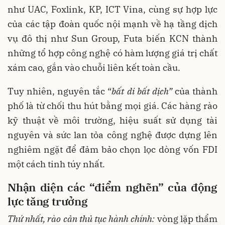
như UAC, Foxlink, KP, ICT Vina, cùng sự hợp lực
của các tập đoàn quốc nội mạnh về hạ tầng dịch
vụ đô thị như Sun Group, Futa biến KCN thành
những tổ hợp công nghệ có hàm lượng giá trị chất
xám cao, gắn vào chuỗi liên kết toàn cầu.
Tuy nhiên, nguyên tắc “
bất di bất dịch
”
của thành
phố là từ chối thu hút bằng mọi giá. Các hàng rào
kỹ thuật về môi trường, hiệu suất sử dụng tài
nguyên và sức lan tỏa công nghệ được dựng lên
nghiêm ngặt để đảm bảo chọn lọc dòng vốn FDI
một cách tinh túy nhất.
Nhận diện các
“
điểm nghẽn
”
của động
lực
tăng trưởng
Thứ nhất, rào cản thủ tục hành chính:
vòng lặp thẩm