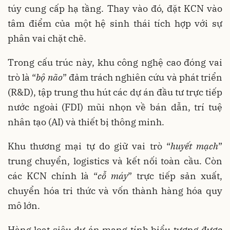
túy cung cấp hạ tầng. Thay vào đó, đặt KCN vào
tâm điểm của một hệ sinh thái tích hợp với sự
phân vai chặt chẽ.
Trong cấu trúc này, khu công nghệ cao đóng vai
trò là “
bộ não
” đảm trách nghiên cứu và phát triển
(R&D), tập trung thu hút các dự án đầu tư trực tiếp
nước ngoài (FDI) mũi nhọn về bán dẫn, trí tuệ
nhân tạo (AI) và thiết bị thông minh.
Khu thương mại tự do giữ vai trò “
huyết mạch
”
trung chuyển, logistics và kết nối toàn cầu. Còn
các KCN chính là “
cỗ máy
” trực tiếp sản xuất,
chuyển hóa tri thức và vốn thành hàng hóa quy
mô lớn.
Hàng loạt siêu dự án mang tính biểu tượng được