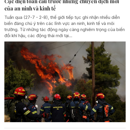
Cục diện toàn cầu trước những chuyển dịch mới
của an ninh và kinh tế
Tuần qua (27-7 - 2-8), thế giới tiếp tục ghi nhận nhiều diễn
biến đáng chú ý trên các lĩnh vực an ninh, kinh tế và môi
trường. Từ những tác động ngày càng nghiêm trọng của biến
đổi khí hậu, các động thái mới tại...