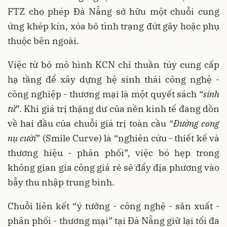
FTZ cho phép Đà Nẵng sở hữu một chuỗi cung
ứng khép kín, xóa bỏ tình trạng đứt gãy hoặc phụ
thuộc bên ngoài.
Việc từ bỏ mô hình KCN chỉ thuần túy cung cấp
hạ tầng để xây dựng hệ sinh thái công nghệ -
công nghiệp - thương mại là một quyết sách “
sinh
tử
”. Khi giá trị thặng dư của nền kinh tế đang dồn
về hai đầu của chuỗi giá trị toàn cầu “
Đường cong
nụ cười
” (Smile Curve) là “nghiên cứu - thiết kế và
thương hiệu - phân phối”, việc bó hẹp trong
không gian gia công giá rẻ sẽ đẩy địa phương vào
bẫy thu nhập trung bình.
Chuỗi liên kết “ý tưởng - công nghệ - sản xuất -
phân phối - thương mại” tại Đà Nẵng giữ lại tối đa