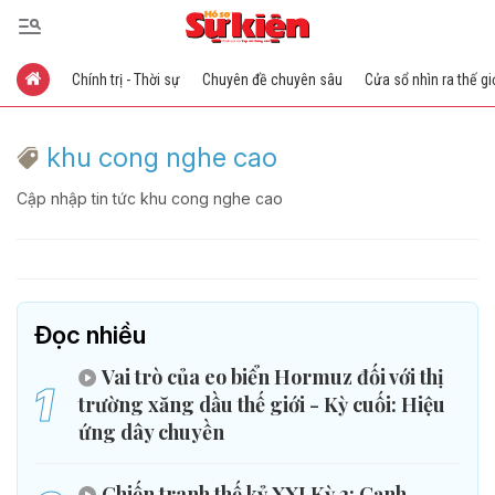
Chính trị - Thời sự
Chuyên đề chuyên sâu
Cửa sổ nhìn ra thế gi
khu cong nghe cao
Cập nhập tin tức khu cong nghe cao
Đọc nhiều
Vai trò của eo biển Hormuz đối với thị
1
trường xăng dầu thế giới - Kỳ cuối: Hiệu
ứng dây chuyền
Chiến tranh thế kỷ XXI Kỳ 2: Cạnh