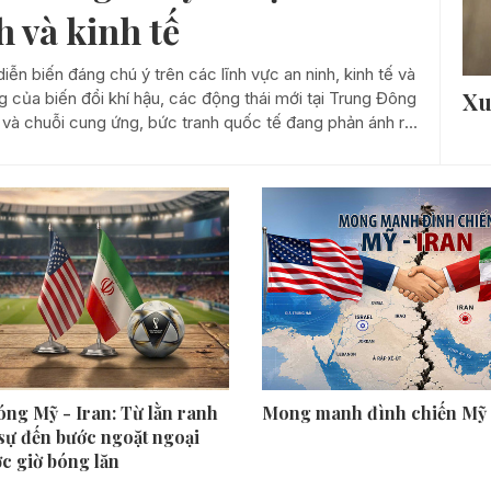
h và kinh tế
diễn biến đáng chú ý trên các lĩnh vực an ninh, kinh tế và
Xu
của biến đổi khí hậu, các động thái mới tại Trung Đông
 và chuỗi cung ứng, bức tranh quốc tế đang phản ánh rõ
rước một môi trường toàn cầu nhiều biến động.
óng Mỹ - Iran: Từ lằn ranh
Mong manh đình chiến Mỹ 
sự đến bước ngoặt ngoại
ớc giờ bóng lăn