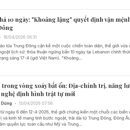
há 10 ngày: "Khoảng lặng" quyết định vận mện
Đông
-
18/04/2026 06:31
hảo lửa Trung Đông cận kề một cuộc chiến toàn diện, thế giới vừa
ngoặt lịch sử: thỏa thuận ngừng bắn 10 ngày tại Lebanon chính thứ
 rạng sáng 17-4 (giờ Việt Nam). "Khoảng...
i trong vòng xoáy bất ổn: Địa-chính trị, năng l
 nghệ định hình trật tự mới
í Dũng
-
13/04/2026 07:56
 từ ngày 6 đến 12-4-2026, thế giới chứng kiến một chuỗi các biến
rị và kinh tế mang tính bước ngoặt, trải dài từ Trung Đông, Đông Â
tâm quyền lực toàn cầu như Mỹ và Trung...