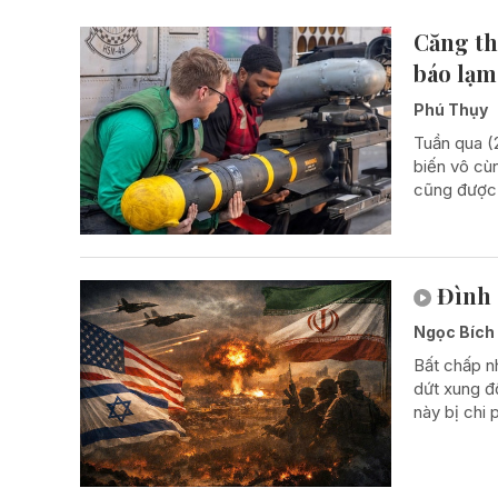
Căng th
báo lạm
Phú Thụy
Tuần qua (2
biến vô cù
cũng được 
Đình 
Ngọc Bích
Bất chấp n
dứt xung độ
này bị chi 