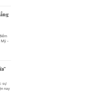
hẳng
 điểm
t Mỹ -
ửa”
c sự
ện nay