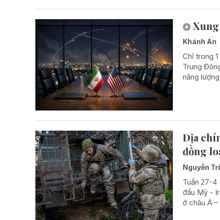
Xung 
Khánh An
Chỉ trong 1
Trung Đông
năng lượng 
Địa chí
đồng lo
Nguyễn Tr
Tuần 27-4 
đầu Mỹ - Ir
ở châu Á –