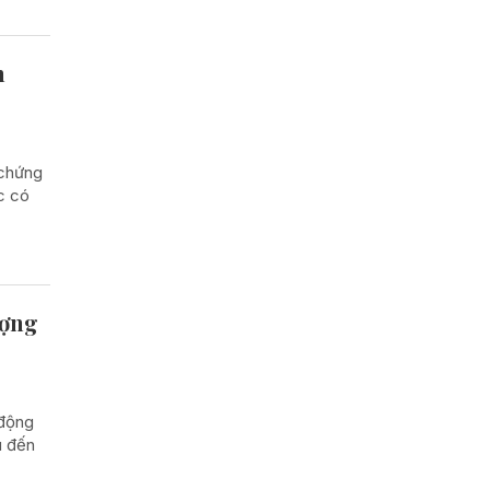
h
 chứng
c có
ượng
 động
u đến