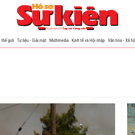
 thế giới
Tư liệu - Giải mật
Multimedia
Kinh tế và Hội nhập
Văn hóa - Xã hộ