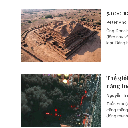
5.000 n
Peter Pho
Ông Donald
đêm nay và
loại. Bằng 
Thế giớ
năng lư
Nguyễn Tr
Tuần qua (
căng thẳng 
động mạnh,