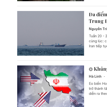
Đa điểm
Trung Đ
Nguyễn Tr
Tuần 20 - 
cùng lúc: 
Iran tiếp t
Khủng
Hà Linh
-
Eo biển Ho
trở thành 
diễn ra the