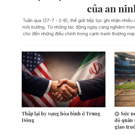
của an nin
Tuần qua (27-7 - 2-8), thế giới tiếp tục ghi nhận nhiều 
môi trường. Từ những tác động ngày càng nghiêm trọng 
cho đến những điều chỉnh trong cạnh tranh thương mại
xu hướng các quốc gia tăng cường thích ứng t
Thắp lại hy vọng hòa bình ở Trung
Sức n
Đông
đỏ quân 
giao trư