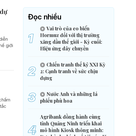
 dự
Đọc nhiều
Vai trò của eo biển
1
Hormuz đối với thị trường
diễn
xăng dầu thế giới - Kỳ cuối:
hế giới
Hiệu ứng dây chuyền
Chiến tranh thế kỷ XXI Kỳ
2
2: Cạnh tranh về sức chịu
đựng
3
Nước Anh và những lá
 chấm
phiếu phù hoa
 tắc
Agribank đồng hành cùng
tỉnh Quảng Ninh triển khai
4
mô hình Kiosk thông minh: