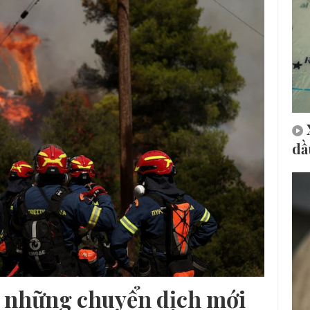
dầ
c những chuyển dịch mới