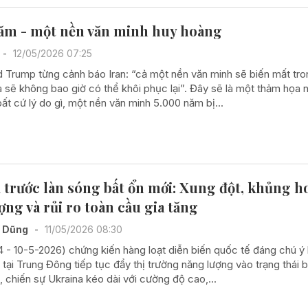
ăm - một nền văn minh huy hoàng
-
12/05/2026 07:25
 Trump từng cảnh báo Iran: “cả một nền văn minh sẽ biến mất tro
 sẽ không bao giờ có thể khôi phục lại”. Đây sẽ là một thảm họa 
bất cứ lý do gì, một nền văn minh 5.000 năm bị...
i trước làn sóng bất ổn mới: Xung đột, khủng 
ợng và rủi ro toàn cầu gia tăng
í Dũng
-
11/05/2026 08:30
4 - 10-5-2026) chứng kiến hàng loạt diễn biến quốc tế đáng chú ý 
tại Trung Đông tiếp tục đẩy thị trường năng lượng vào trạng thái b
 chiến sự Ukraina kéo dài với cường độ cao,...