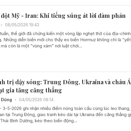
đột Mỹ - Iran: Khi tiếng súng át lời đàm phán
-
08/05/2026 19:43
 tuần, thế giới đã chứng kiến một vòng lặp nghẹt thở của địa-chính 
. Những diễn biến mới cho thấy eo biển Hormuz không chỉ là “yết
mà còn là một “vùng xám” nơi luật chơi...
nh trị dậy sóng: Trung Đông, Ukraina và châu Á
ạt gia tăng căng thẳng
í Dũng
-
04/05/2026 08:14
- 3-5-2026 ghi nhận nhiều điểm nóng toàn cầu cùng lúc leo thang, 
an tại Trung Đông, giao tranh kéo dài tại Ukraina đến căng thẳng g
 Thái Bình Dương, kéo theo biến động...