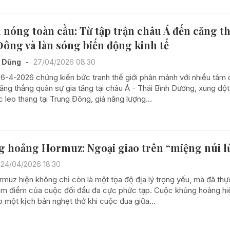
 nóng toàn cầu: Từ tập trận châu Á đến căng t
ông và làn sóng biến động kinh tế
í Dũng
-
27/04/2026 08:30
26-4-2026 chứng kiến bức tranh thế giới phân mảnh với nhiều tâm
căng thẳng quân sự gia tăng tại châu Á - Thái Bình Dương, xung độ
ục leo thang tại Trung Đông, giá năng lượng...
 hoảng Hormuz: Ngoại giao trên “miệng núi l
24/04/2026 18:30
rmuz hiện không chỉ còn là một tọa độ địa lý trọng yếu, mà đã thự
tâm điểm của cuộc đối đầu đa cực phức tạp. Cuộc khủng hoảng hi
o một kịch bản nghẹt thở khi cuộc đua giữa...