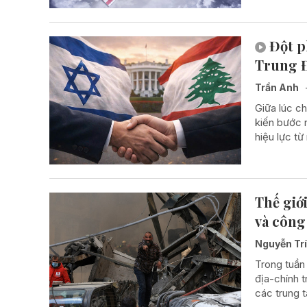
Đột p
Trung 
Trần Anh
Giữa lúc c
kiến bước 
hiệu lực từ
Thế giớ
và công
Nguyễn Tr
Trong tuần
địa-chính t
các trung 