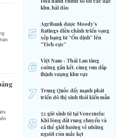
Đưa hành chính số tới các đặc
khu, hải đảo
Agribank được Moody’s
5
Ratings điều chỉnh triển vọng
ng
xếp hạng từ “Ổn định” lên
nhân
“Tích cực”
Việt Nam - Thái Lan tăng
6
cường gắn kết, cùng vun đắp
thịnh vượng khu vực
hoảng
7
Trung Quốc đẩy mạnh phát
triển đô thị sinh thái kiểu mẫu
khi
72 giờ sinh tử tại Venezuela:
iến
8
Khi lòng đất rung chuyển và
cả thế giới hướng về những
người còn mắc kẹt