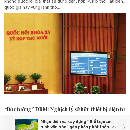
không được lời giải thật sự đúng đắn, hợp lý, kịp thời, lâu bền,
quốc gia hay vùng lãnh thổ...
“Bức tường” DRM: Nghịch lý sở hữu thiết bị điện tử
Trong thời đại số, công cụ Quản lý bản quyền kỹ thuật số
Nhận diện và xây dựng “thế trận an
(DRM) quy định về sở hữu trí tuệ đã và đang được các doanh
ninh văn hóa” góp phần phát triển