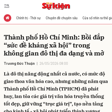
Chính trị - Thời sự
Chuyên đề chuyên sâu
Cửa sổ nhìn ra thế gi
Gửi bình luận
Thành phố Hồ Chí Minh: Bồi đắp
“sức đề kháng xã hội” trong
không gian đô thị đa dạng và mở
Trương Đức Thuận
26/05/2026 08:00
Là đô thị năng động nhất cả nước, có mức độ
Hủy
Gửi
giao thoa văn hóa cao, nhưng những năm qua
Thành phố Hồ Chí Minh (TPHCM) đã phát
huy, lan tỏa các giá trị văn hóa truyền thống
tốt đẹp, giữ vững “trục giá trị”, tạo nền tảng
cho kinh tế - xã hội phát triển thịnh vượng.