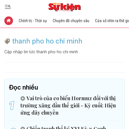
Chính trị - Thời sự
Chuyên đề chuyên sâu
Cửa sổ nhìn ra thế gi
thanh pho ho chi minh
Cập nhập tin tức thanh pho ho chi minh
Đọc nhiều
Vai trò của eo biển Hormuz đối với thị
1
trường xăng dầu thế giới - Kỳ cuối: Hiệu
ứng dây chuyền
Chiến tranh thế kỷ XXI Kỳ 2: Cạnh