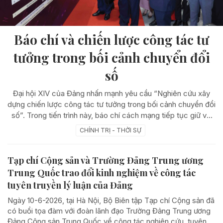
Báo chí và chiến lược công tác tư
tưởng trong bối cảnh chuyển đổi
số
Đại hội XIV của Đảng nhấn mạnh yêu cầu “Nghiên cứu xây
dựng chiến lược công tác tư tưởng trong bối cảnh chuyển đổi
số”. Trong tiến trình này, báo chí cách mạng tiếp tục giữ vai
trò lực lượng xung kích trên mặt trận tư tưởng, góp phần
CHÍNH TRỊ - THỜI SỰ
tuyên truyền đường lối, củng cố niềm tin xã hội và bảo vệ nền
tảng tư tưởng của Đảng.
Tạp chí Cộng sản và Trường Đảng Trung ương
Trung Quốc trao đổi kinh nghiệm về công tác
tuyên truyền lý luận của Đảng
Ngày 10-6-2026, tại Hà Nội, Bộ Biên tập Tạp chí Cộng sản đã
có buổi tọa đàm với đoàn lãnh đạo Trường Đảng Trung ương
Đảng Cộng sản Trung Quốc về công tác nghiên cứu, tuyên