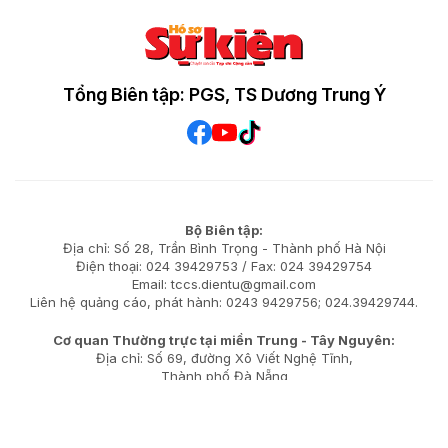
Tổng Biên tập: PGS, TS Dương Trung Ý
Bộ Biên tập:
Địa chỉ: Số 28, Trần Bình Trọng - Thành phố Hà Nội
Điện thoại: 024 39429753 / Fax: 024 39429754
Email: tccs.dientu@gmail.com
Liên hệ quảng cáo, phát hành: 0243 9429756; 024.39429744.
Cơ quan Thường trực tại miền Trung - Tây Nguyên:
Địa chỉ: Số 69, đường Xô Viết Nghệ Tĩnh,
Thành phố Đà Nẵng
Điện thoại: (080) 51 301; Fax: (080) 51 303
Cơ quan Thường trực tại miền Nam: