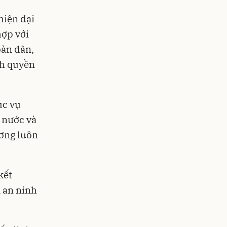
hiện đại
hợp với
oàn dân,
nh quyền
ục vụ
t nước và
ương luôn
kết
n an ninh