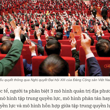
iểu quyết thông qua Nghị quyết Đại hội XIII của Đảng Cộng sản Việt
c tế, người ta phân biệt 3 mô hình quản trị địa ph
mô hình tập trung quyền lực, mô hình phân tán hay
yền lực và mô hình hỗn hợp giữa tập trung quyền l