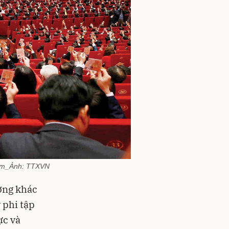
 Nam_Ảnh: TTXVN
ương khác
 phi tập
ực và