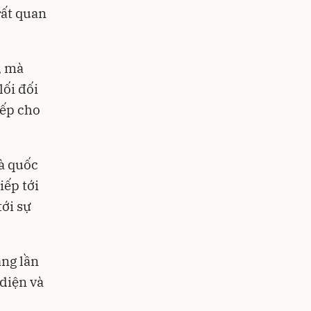
rất quan
, mà
ối đối
iếp cho
và quốc
iếp tới
tới sự
ảng lần
 diện và