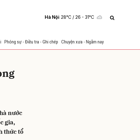
Hà Nội
28°C
/ 26 - 31°C
i
Phóng sự - Điều tra - Ghi chép
Chuyện xưa - Ngẫm nay
ong
ửi
nhà nước
c gia,
h thức tổ