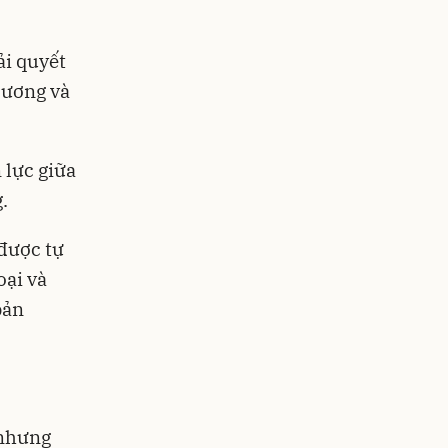
ải quyết
 ương và
 lực giữa
g.
 được tự
oại và
bản
 nhưng