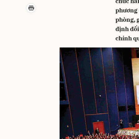
chức hàn
phương 
phòng, 
định đố
chính q