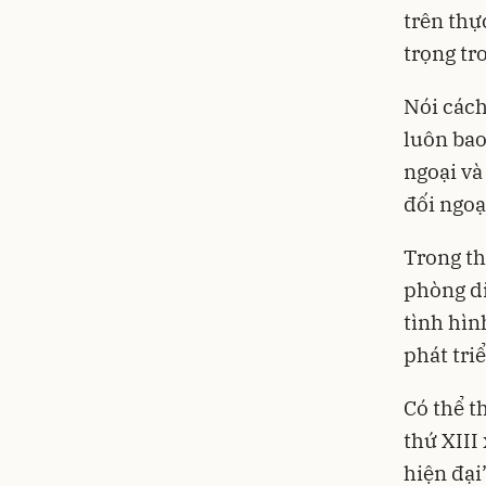
trên thự
trọng tr
Nói cách
luôn bao
ngoại và
đối ngoạ
Trong th
phòng di
tình hìn
phát tri
Có thể t
thứ XIII
hiện đại