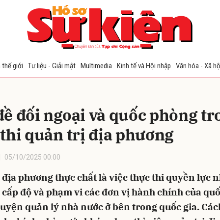
bình luận
 thế giới
Tư liệu - Giải mật
Multimedia
Kinh tế và Hội nhập
Văn hóa - Xã hộ
đề đối ngoại và quốc phòng tr
 thi quản trị địa phương
05/10/2025 00:00
Hủy
G
 địa phương thực chất là việc thực thi quyền lực 
cấp độ và phạm vi các đơn vị hành chính của quố
huyện quản lý nhà nước ở bên trong quốc gia. Các