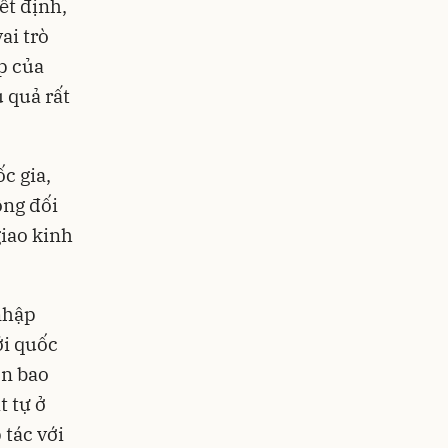
ết định,
ai trò
p của
u quả rất
c gia,
ộng đối
giao kinh
nhập
ới quốc
òn bao
t tự ở
 tác với