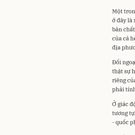
Một tron
ở đây là
bản chất
của cả h
địa phư
Đối ngoạ
thật sự 
riêng củ
phải tính
Ở giác đ
tương tự
- quốc p