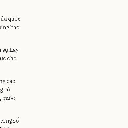
 của quốc
cùng bảo
n sự hay
lực cho
ng các
g vũ
, quốc
trong số