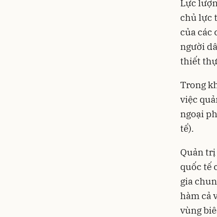
Lực lượn
chủ lực 
của các 
người dâ
thiết thự
Trong kh
việc quả
ngoại ph
tế).
Quản trị
quốc tế 
gia chun
hàm cả v
vùng biê