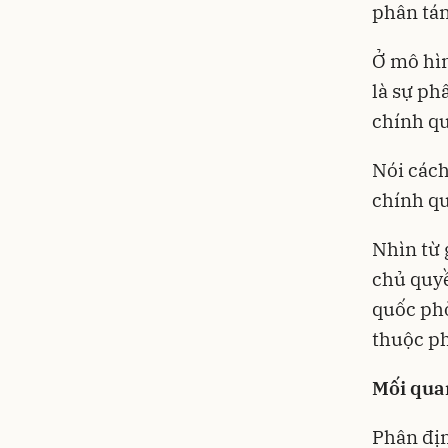
phân tán
Ở mô hìn
là sự ph
chính q
Nói cách
chính qu
Nhìn từ 
chủ quyề
quốc phò
thuộc ph
Mối qua
Phân địn