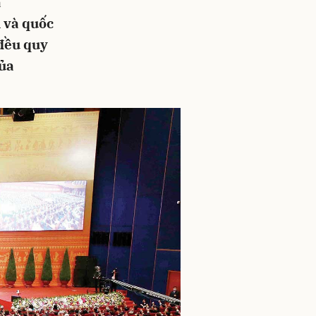
a
 và quốc
 đều quy
của