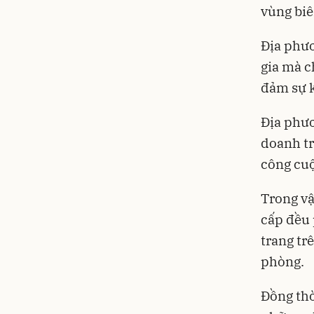
vùng biê
Địa phươ
gia mà c
đảm sự k
Địa phươ
doanh tr
công cuộ
Trong vậ
cấp đều 
trang tr
phòng.
Đồng thờ