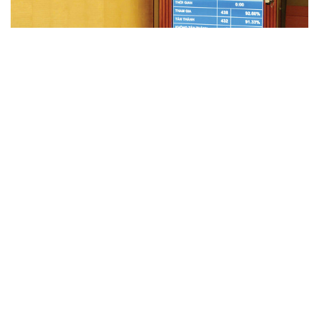
“Bức tường” DRM: Nghịch lý sở hữu thiết bị điện tử
Trong thời đại số, công cụ Quản lý bản quyền kỹ thuật số
(DRM) quy định về sở hữu trí tuệ đã và đang được các doanh
nghiệp công nghệ thiết lập từ cơ chế bảo hộ sự sáng tạo
thành công cụ pháp lý nhằm chiếm độc quyền...