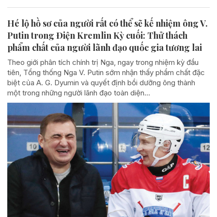
Hé lộ hồ sơ của người rất có thể sẽ kế nhiệm ông V.
Putin trong Điện Kremlin Kỳ cuối: Thử thách
phẩm chất của người lãnh đạo quốc gia tương lai
Theo giới phân tích chính trị Nga, ngay trong nhiệm kỳ đầu
tiên, Tổng thống Nga V. Putin sớm nhận thấy phẩm chất đặc
biệt của A. G. Dyumin và quyết định bồi dưỡng ông thành
một trong những người lãnh đạo toàn diện...