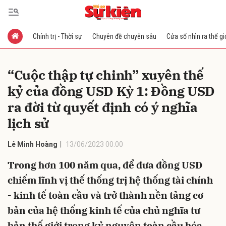
Chính trị - Thời sự
Chuyên đề chuyên sâu
Cửa sổ nhìn ra thế gi
Gửi bình luận
“Cuộc thập tự chinh” xuyên thế
kỷ của đồng USD Kỳ 1: Đồng USD
ra đời từ quyết định có ý nghĩa
lịch sử
Lê Minh Hoàng
13/06/2023 00:00
Hủy
Gửi
Trong hơn 100 năm qua, để đưa đồng USD
chiếm lĩnh vị thế thống trị hệ thống tài chính
- kinh tế toàn cầu và trở thành nền tảng cơ
bản của hệ thống kinh tế của chủ nghĩa tư
bản thế giới trong kỷ nguyên toàn cầu hóa,