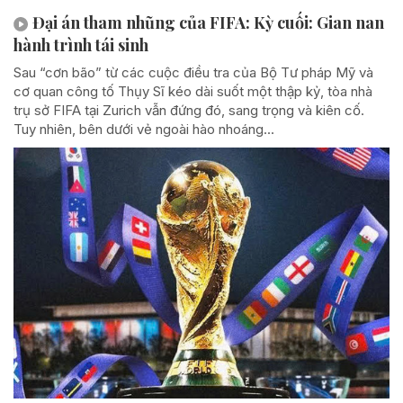
Đại án tham nhũng của FIFA: Kỳ cuối: Gian nan
hành trình tái sinh
Sau “cơn bão” từ các cuộc điều tra của Bộ Tư pháp Mỹ và
cơ quan công tố Thụy Sĩ kéo dài suốt một thập kỷ, tòa nhà
trụ sở FIFA tại Zurich vẫn đứng đó, sang trọng và kiên cố.
Tuy nhiên, bên dưới vẻ ngoài hào nhoáng...