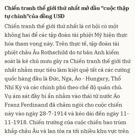
Chiến tranh thế giới thứ nhất mở đầu “cuộc thập
tự chinh”của đồng USD
Chiến tranh thế giới thứ nhất là cơ hội có một
không hai để các tập đoàn tài phiệt Mỹ hiện thực
hóa tham vọng này. Trên thực tế, tập đoàn tài
phiệt châu Âu Rothschild do tư bản Anh kiểm
soát là kẻ chủ mưu gây ra Chiến tranh thế giới thứ
nhất nhằm mục tiêu làm kiệt quệ tất cả các cường
quốc hàng đầu là Đức, Nga, Áo - Hungary, Thổ
Nhĩ Kỳ và các chính phủ theo chế độ quân chủ.
Vụ ám sát đầy bí ẩn nhằm vào thái tử nước Áo
Franz Ferdinand đã châm ngòi cho cuộc chiến
này vào ngày 28-7-1914 và kéo dài đến ngày 11-
11-1918. Chiến trường của cuộc chiến bao trùm
khắp châu Âu và lan tỏa ra tới nhiều khu vực trên