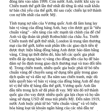
đồng tiền vào năm 1999. Còn nước Anh, trước khi xảy ra
Chiến tranh thế giới lần thứ nhất đã từng là nhà xuất khẩu
tư bản chủ yếu của thế giới, thì sau cuộc chiến lại trở thành
con nợ lớn nhất của nước Mỹ.
Tình trạng nợ nần của Vương quốc Anh đã làm lung lay
bản vị vàng của đồng bảng Anh, hay còn được gọi là “tiêu
chuẩn vàng” - nền tảng của sức mạnh tài chính của đế chế
Anh và tập đoàn tài phiệt Rothschild của châu Âu. Trước
Chiến tranh thế giới thứ nhất, London là trung tâm thương
mại của thế giới, kiểm soát phần lớn các giao dịch tiền tệ
được thực hiện bằng đồng bảng Anh được bảo đảm bằng
vàng. Cũng tại thời điểm đó, hầu hết các quốc gia phát
triển đã áp dụng bản vị vàng cho đồng tiền của họ để bảo
đảm sự ổn định trong giao dịch thương mại và trao đổi tiền
tệ. Trong chiến tranh, nhiều quốc gia buộc phải từ bỏ tiêu
chuẩn vàng để chuyển sang sử dụng tiền giấy trong giao
dịch quân sự và dân sự. Ba năm sau chiến tranh, mặc dù
kiên quyết bảo vệ bản vị vàng của đồng bảng Anh để duy
trì vị thế tiền tệ hàng đầu thế giới, Vương quốc Anh lần
đầu tiên trong lịch sử đã phải đi vay. Mỹ khi đó trở thành
quốc gia cho vay được nhiều quốc gia lựa chọn và họ sẵn
sàng sử dụng USD để mua trái phiếu Mỹ. Đến năm 1919,
nước Anh buộc phải từ bỏ “tiêu chuẩn vàng” và vô hiệu
hóa hàng loạt tài khoản ngân hàng của các nhà đầu tư