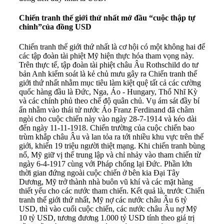
Chiến tranh thế giới thứ nhất mở đầu “cuộc thập tự
chinh”của đồng USD
Chiến tranh thế giới thứ nhất là cơ hội có một không hai để
các tập đoàn tài phiệt Mỹ hiện thực hóa tham vọng này.
Trên thực tế, tập đoàn tài phiệt châu Âu Rothschild do tư
bản Anh kiểm soát là kẻ chủ mưu gây ra Chiến tranh thế
giới thứ nhất nhằm mục tiêu làm kiệt quệ tất cả các cường
quốc hàng đầu là Đức, Nga, Áo - Hungary, Thổ Nhĩ Kỳ
và các chính phủ theo chế độ quân chủ. Vụ ám sát đầy bí
ẩn nhằm vào thái tử nước Áo Franz Ferdinand đã châm
ngòi cho cuộc chiến này vào ngày 28-7-1914 và kéo dài
đến ngày 11-11-1918. Chiến trường của cuộc chiến bao
trùm khắp châu Âu và lan tỏa ra tới nhiều khu vực trên thế
giới, khiến 19 triệu người thiệt mạng. Khi chiến tranh bùng
nổ, Mỹ giữ vị thế trung lập và chỉ nhảy vào tham chiến từ
ngày 6-4-1917 cùng với Pháp chống lại Đức. Phần lớn
thời gian đứng ngoài cuộc chiến ở bên kia Đại Tây
Dương, Mỹ trở thành nhà buôn vũ khí và các mặt hàng
thiết yếu cho các nước tham chiến. Kết quả là, trước Chiến
tranh thế giới thứ nhất, Mỹ nợ các nước châu Âu 6 tỷ
USD, thì vào cuối cuộc chiến, các nước châu Âu nợ Mỹ
10 tỷ USD, tương đương 1.000 tỷ USD tính theo giá trị