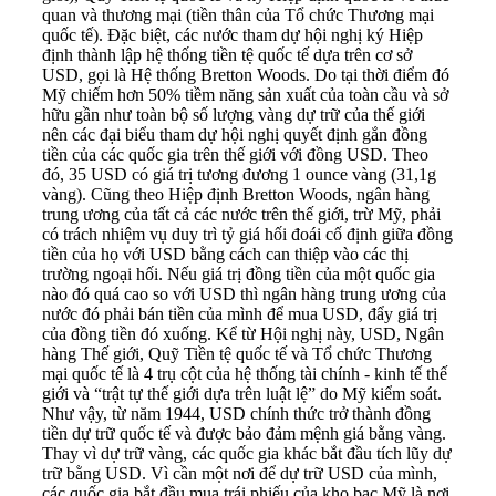
quan và thương mại (tiền thân của Tổ chức Thương mại
quốc tế). Đặc biệt, các nước tham dự hội nghị ký Hiệp
định thành lập hệ thống tiền tệ quốc tế dựa trên cơ sở
USD, gọi là Hệ thống Bretton Woods. Do tại thời điểm đó
Mỹ chiếm hơn 50% tiềm năng sản xuất của toàn cầu và sở
hữu gần như toàn bộ số lượng vàng dự trữ của thế giới
nên các đại biểu tham dự hội nghị quyết định gắn đồng
tiền của các quốc gia trên thế giới với đồng USD. Theo
đó, 35 USD có giá trị tương đương 1 ounce vàng (31,1g
vàng). Cũng theo Hiệp định Bretton Woods, ngân hàng
trung ương của tất cả các nước trên thế giới, trừ Mỹ, phải
có trách nhiệm vụ duy trì tỷ giá hối đoái cố định giữa đồng
tiền của họ với USD bằng cách can thiệp vào các thị
trường ngoại hối. Nếu giá trị đồng tiền của một quốc gia
nào đó quá cao so với USD thì ngân hàng trung ương của
nước đó phải bán tiền của mình để mua USD, đẩy giá trị
của đồng tiền đó xuống. Kể từ Hội nghị này, USD, Ngân
hàng Thế giới, Quỹ Tiền tệ quốc tế và Tổ chức Thương
mại quốc tế là 4 trụ cột của hệ thống tài chính - kinh tế thế
giới và “trật tự thế giới dựa trên luật lệ” do Mỹ kiểm soát.
Như vậy, từ năm 1944, USD chính thức trở thành đồng
tiền dự trữ quốc tế và được bảo đảm mệnh giá bằng vàng.
Thay vì dự trữ vàng, các quốc gia khác bắt đầu tích lũy dự
trữ bằng USD. Vì cần một nơi để dự trữ USD của mình,
các quốc gia bắt đầu mua trái phiếu của kho bạc Mỹ là nơi