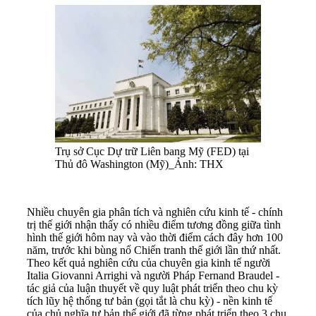
Trụ sở Cục Dự trữ Liên bang Mỹ (FED) tại
Thủ đô Washington (Mỹ)_Ảnh: THX
Nhiều chuyên gia phân tích và nghiên cứu kinh tế - chính
trị thế giới nhận thấy có nhiều điểm tương đồng giữa tình
hình thế giới hôm nay và vào thời điểm cách đây hơn 100
năm, trước khi bùng nổ Chiến tranh thế giới lần thứ nhất.
Theo kết quả nghiên cứu của chuyên gia kinh tế người
Italia Giovanni Arrighi và người Pháp Fernand Braudel -
tác giả của luận thuyết về quy luật phát triển theo chu kỳ
tích lũy hệ thống tư bản (gọi tắt là chu kỳ) - nền kinh tế
của chủ nghĩa tư bản thế giới đã từng phát triển theo 3 chu