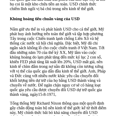
họ coi là một kho chứa tiền an toàn. USD chính thức
chiếm lĩnh ngôi vị bá chủ trong nền kinh tế thế giới.
Khủng hoảng tiêu chuẩn vàng của USD
Nắm giữ ưu thế in và phát hành USD cho cả thế giới, Mỹ
phát huy ảnh hưởng trên toàn thế giới và tập hợp phương
Tây trong cuộc Chiến tranh lạnh chống Liên Xô và hệ
thống các nước xã hội chủ nghĩa. Đặc biệt, Mỹ đã chi
ngân sách khổng lồ cho cuộc chiến tranh ở Việt Nam. Tới
đầu những năm 70 của thế kỷ XX, Mỹ lâm vào cuộc
khủng hoảng do lạm phát tăng đến mức kỷ lục 2 con số,
khiến FED phải tăng lãi suất lên 20%, USD mất giá, nền
kinh tế chìm đắm trong nợ nần đã không còn tương xứng
với vị thế của quốc gia dẫn đầu kinh tế thế giới. Anh, Pháp
và Đức cùng với nhiều nước khác yêu cầu chuyển đổi
khối lượng tiền dự trữ của họ bằng USD thành vàng và
chuyển về nước. Để ngăn chặn nguy cơ sẽ có hàng loạt
quốc gia yêu cầu được chuyển đổi USD dự trữ quốc gia
thành vàng, ngày15-8-1971,
Tổng thống Mỹ Richard Nixon thông qua một quyết định
gây chấn động toàn bộ nền kinh tế thế giới: kể từ thời điểm
này, Mỹ chính thức bãi bỏ khả năng chuyển đổi USD