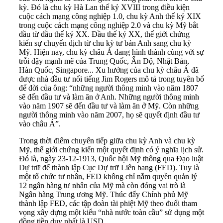
kỳ. Đó là chu kỳ Hà Lan thế kỷ XVIII trong điều kiện
cuộc cách mạng công nghiệp 1.0, chu kỳ Anh thế kỷ XIX
trong cuộc cách mạng công nghiệp 2.0 và chu kỳ Mỹ bắt
đầu từ đầu thế kỷ XX. Đầu thế kỷ XX, thế giới chứng
kiến sự chuyển dịch từ chu kỳ tư bản Anh sang chu kỳ
Mỹ. Hiện nay, chu kỳ châu Á đang hình thành cùng với sự
trỗi dậy mạnh mẽ của Trung Quốc, Ấn Độ, Nhật Bản,
Hàn Quốc, Singapore... Xu hướng của chu kỳ châu Á đã
được nhà đầu tư nổi tiếng Jim Rogers mô tả trong tuyên bố
để đời của ông: “những người thông minh vào năm 1807
sẽ đến đầu tư và làm ăn ở Anh. Những người thông minh
vào năm 1907 sẽ đến đầu tư và làm ăn ở Mỹ. Còn những
người thông minh vào năm 2007, họ sẽ quyết định đầu tư
vào châu Á”.
Trong thời điểm chuyển tiếp giữa chu kỳ Anh và chu kỳ
Mỹ, thế giới chứng kiến một quyết định có ý nghĩa lịch sử.
Đó là, ngày 23-12-1913, Quốc hội Mỹ thông qua Đạo luật
Dự trữ để thành lập Cục Dự trữ Liên bang (FED). Tuy là
một tổ chức tư nhân, FED không chỉ nắm quyền quản lý
12 ngân hàng tư nhân của Mỹ mà còn đóng vai trò là
Ngân hàng Trung ương Mỹ. Thúc đẩy Chính phủ Mỹ
thành lập FED, các tập đoàn tài phiệt Mỹ theo đuổi tham
vọng xây dựng một kiểu “nhà nước toàn cầu” sử dụng một
đồng tiền duy nhất là USD.