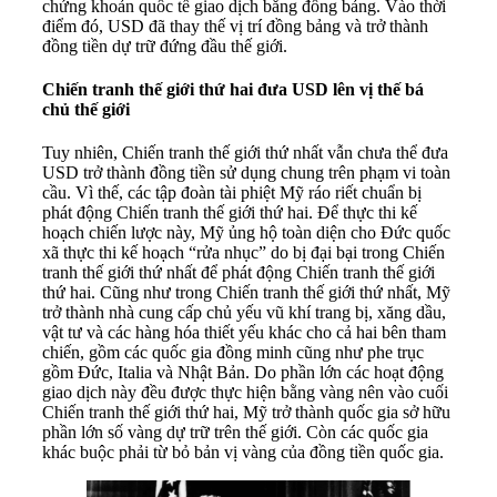
chứng khoản quốc tế giao dịch bằng đồng bảng. Vào thời
điểm đó, USD đã thay thế vị trí đồng bảng và trở thành
đồng tiền dự trữ đứng đầu thế giới.
Chiến tranh thế giới thứ hai đưa USD lên vị thế bá
chủ thế giới
Tuy nhiên, Chiến tranh thế giới thứ nhất vẫn chưa thể đưa
USD trở thành đồng tiền sử dụng chung trên phạm vi toàn
cầu. Vì thế, các tập đoàn tài phiệt Mỹ ráo riết chuẩn bị
phát động Chiến tranh thế giới thứ hai. Để thực thi kế
hoạch chiến lược này, Mỹ ủng hộ toàn diện cho Đức quốc
xã thực thi kế hoạch “rửa nhục” do bị đại bại trong Chiến
tranh thế giới thứ nhất để phát động Chiến tranh thế giới
thứ hai. Cũng như trong Chiến tranh thế giới thứ nhất, Mỹ
trở thành nhà cung cấp chủ yếu vũ khí trang bị, xăng dầu,
vật tư và các hàng hóa thiết yếu khác cho cả hai bên tham
chiến, gồm các quốc gia đồng minh cũng như phe trục
gồm Đức, Italia và Nhật Bản. Do phần lớn các hoạt động
giao dịch này đều được thực hiện bằng vàng nên vào cuối
Chiến tranh thế giới thứ hai, Mỹ trở thành quốc gia sở hữu
phần lớn số vàng dự trữ trên thế giới. Còn các quốc gia
khác buộc phải từ bỏ bản vị vàng của đồng tiền quốc gia.