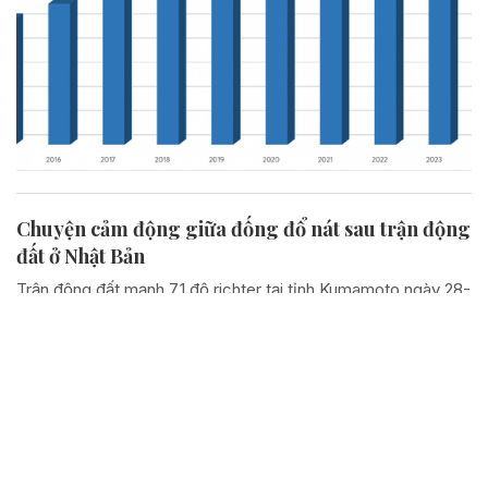
Chuyện cảm động giữa đống đổ nát sau trận động
đất ở Nhật Bản
Trận động đất mạnh 7,1 độ richter tại tỉnh Kumamoto ngày 28-
7 đã biến nhiều khu dân cư ở phía Nam Nhật Bản thành những
đống đổ nát chỉ trong vài phút. Nhưng giữa những giờ phút
hỗn loạn ấy, một câu chuyện khác cũng...