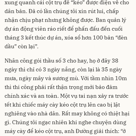
xung quanh cái cột trụ để “kéo” được điện về cho
dân bản. Đã có lần chúng tôi xin rút lui, chấp
nhận chịu phạt nhưng không được. Ban quản lý
dự án động viên ráo riết để phấn đấu đến cuối
tháng 3 kết thúc dự án, xóa sổ hơn 100 bản “đèn
dầu” còn lại”.
Nhân công gói thầu số 3 cho hay, họ ở đây 38
ngày thì chỉ có 3 ngày nắng, còn lại là 35 ngày
mưa, ngày mây và sương mù. Với tầm nhìn 10m
thì thi công phải rất thận trọng mới bảo đảm
chính xác và an toàn. Một vụ tai nạn xảy ra trước
tết khi chiếc máy cày kéo cột trụ lên cao bị lật
nghiêng vào nhà dân. Rất may không có thiệt hại
gì. Chúng tôi ngạc nhiên khi nghe chuyện dùng
máy cày để kéo cột trụ, anh Đường giải thích: “ở