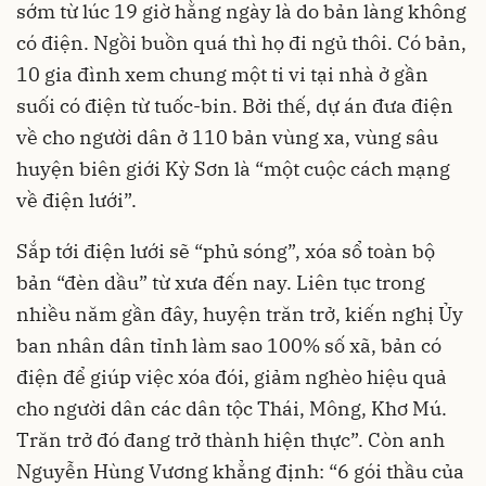
sớm từ lúc 19 giờ hằng ngày là do bản làng không
có điện. Ngồi buồn quá thì họ đi ngủ thôi. Có bản,
10 gia đình xem chung một ti vi tại nhà ở gần
suối có điện từ tuốc-bin. Bởi thế, dự án đưa điện
về cho người dân ở 110 bản vùng xa, vùng sâu
huyện biên giới Kỳ Sơn là “một cuộc cách mạng
về điện lưới”.
Sắp tới điện lưới sẽ “phủ sóng”, xóa sổ toàn bộ
bản “đèn dầu” từ xưa đến nay. Liên tục trong
nhiều năm gần đây, huyện trăn trở, kiến nghị Ủy
ban nhân dân tỉnh làm sao 100% số xã, bản có
điện để giúp việc xóa đói, giảm nghèo hiệu quả
cho người dân các dân tộc Thái, Mông, Khơ Mú.
Trăn trở đó đang trở thành hiện thực”. Còn anh
Nguyễn Hùng Vương khẳng định: “6 gói thầu của