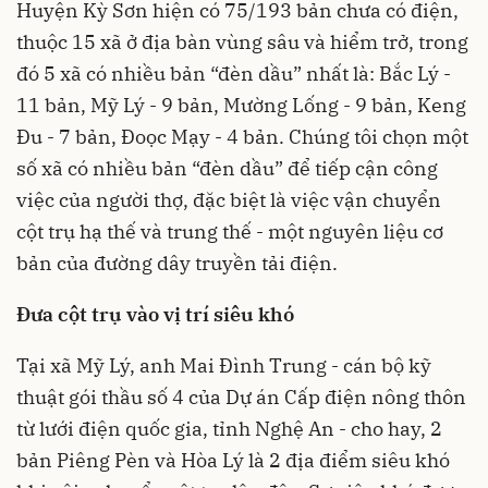
Huyện Kỳ Sơn hiện có 75/193 bản chưa có điện,
thuộc 15 xã ở địa bàn vùng sâu và hiểm trở, trong
đó 5 xã có nhiều bản “đèn dầu” nhất là: Bắc Lý -
11 bản, Mỹ Lý - 9 bản, Mường Lống - 9 bản, Keng
Đu - 7 bản, Đoọc Mạy - 4 bản. Chúng tôi chọn một
số xã có nhiều bản “đèn dầu” để tiếp cận công
việc của người thợ, đặc biệt là việc vận chuyển
cột trụ hạ thế và trung thế - một nguyên liệu cơ
bản của đường dây truyền tải điện.
Đưa cột trụ vào vị trí siêu khó
Tại xã Mỹ Lý, anh Mai Đình Trung - cán bộ kỹ
thuật gói thầu số 4 của Dự án Cấp điện nông thôn
từ lưới điện quốc gia, tỉnh Nghệ An - cho hay, 2
bản Piêng Pèn và Hòa Lý là 2 địa điểm siêu khó