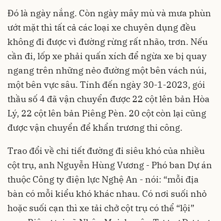
Đó là ngày nắng. Còn ngày mây mù và mưa phùn
ướt mặt thì tất cả các loại xe chuyên dụng đều
không đi được vì đường rừng rất nhão, trơn. Nếu
cần đi, lốp xe phải quấn xích để ngừa xe bị quay
ngang trên những nẻo đường một bên vách núi,
một bên vực sâu. Tính đến ngày 30-1-2023, gói
thầu số 4 đã vận chuyển được 22 cột lên bản Hòa
Lý, 22 cột lên bản Piêng Pèn. 20 cột còn lại cũng
được vận chuyển để khẩn trương thi công.
Trao đổi về chi tiết đường đi siêu khó của nhiều
cột trụ, anh Nguyễn Hùng Vương - Phó ban Dự án
thuộc Công ty điện lực Nghệ An - nói: “mỗi địa
bàn có mỗi kiểu khó khác nhau. Có nơi suối nhỏ
hoặc suối cạn thì xe tải chở cột trụ có thể “lội”