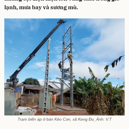
lạnh, mưa bay và sương mù.
Trạm biến áp ở bản Kẻo Cơn, xã Keng Đu_Ảnh: V.T