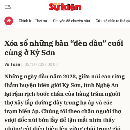
Chính trị - Thời sự
Chuyên đề chuyên sâu
Cửa sổ nhìn ra thế gi
Gửi bình luận
Xóa sổ những bản “đèn dầu” cuối
cùng ở Kỳ Sơn
Vũ Toàn
05/11/2023 00:00
Những ngày đầu năm 2023, giữa núi cao rừng
thẳm huyện biên giới Kỳ Sơn, tỉnh Nghệ An
Hủy
Gửi
lại rậm rịch bước chân của hàng trăm người
thợ xây lắp đường dây trung hạ áp và các
trạm biến áp. Chúng tôi theo chân người thợ
vượt dốc núi bùn lầy để tận mắt nhìn thấy
những cột điện hiện lên vững chãi trong gió