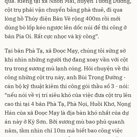
qua. Riêng tại xã Nhôn Mai, huyện Tương Dương,
cột trụ phải vận chuyển bằng phà thuê, đi qua
lòng hồ Thủy điện Bản Vẽ rộng 400m rồi mới
dùng bò lốp kéo ngược lên dốc núi để thi công ở
bản Pia Oi. Rất cực nhọc và kỳ công”.
Tại bản Phà Tạ, xã Đoọc Mạy, chúng tôi sững sờ
khi nhìn những người thợ đang xoay vần với cột
trụ trong sương mù lạnh cóng. Hỏi chuyện về thi
công những cột trụ này, anh Bùi Trọng Đường -
cán bộ kỹ thuật kiêm thi công gói thầu số 3 - nói:
“nếu nói về vị trí siêu khó của việc đưa cột trụ lên
cao thì tại 4 bản Phà Tạ, Phà Nọi, Huồi Khơ, Nọng
Hán của xã Đoọc Mạy là địa bàn khó nhất của dự
án này ở Kỳ Sơn. Bởi sương mù bao phủ quanh
năm, tầm nhìn chỉ 10m mà biết bao công việc