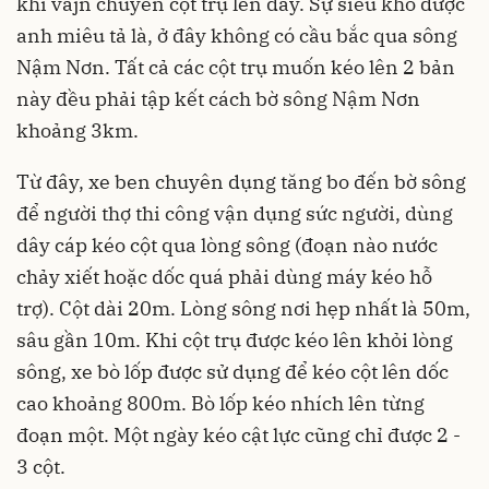
khi vâjn chuyển cột trụ lên đây. Sự siêu khó được
anh miêu tả là, ở đây không có cầu bắc qua sông
Nậm Nơn. Tất cả các cột trụ muốn kéo lên 2 bản
này đều phải tập kết cách bờ sông Nậm Nơn
khoảng 3km.
Từ đây, xe ben chuyên dụng tăng bo đến bờ sông
để người thợ thi công vận dụng sức người, dùng
dây cáp kéo cột qua lòng sông (đoạn nào nước
chảy xiết hoặc dốc quá phải dùng máy kéo hỗ
trợ). Cột dài 20m. Lòng sông nơi hẹp nhất là 50m,
sâu gần 10m. Khi cột trụ được kéo lên khỏi lòng
sông, xe bò lốp được sử dụng để kéo cột lên dốc
cao khoảng 800m. Bò lốp kéo nhích lên từng
đoạn một. Một ngày kéo cật lực cũng chỉ được 2 -
3 cột.