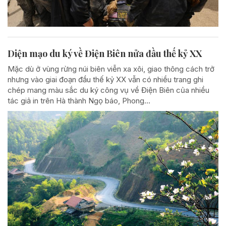
Diện mạo du ký về Điện Biên nửa đầu thế kỷ XX
Mặc dù ở vùng rừng núi biên viễn xa xôi, giao thông cách trở
nhưng vào giai đoạn đầu thế kỷ XX vẫn có nhiều trang ghi
chép mang màu sắc du ký công vụ về Điện Biên của nhiều
tác giả in trên Hà thành Ngọ báo, Phong...