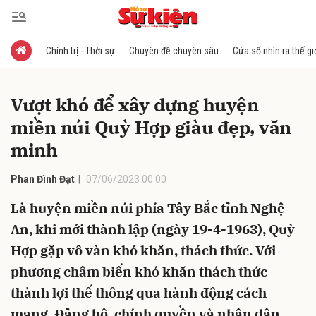
Chính trị - Thời sự
Chuyên đề chuyên sâu
Cửa sổ nhìn ra thế gi
Gửi bình luận
Vượt khó để xây dựng huyện
miền núi Quỳ Hợp giàu đẹp, văn
minh
Phan Đình Đạt
07/06/2023 00:00
Là huyện miền núi phía Tây Bắc tỉnh Nghệ
Hủy
Gửi
An, khi mới thành lập (ngày 19-4-1963), Quỳ
Hợp gặp vô vàn khó khăn, thách thức. Với
phương châm biến khó khăn thách thức
thành lợi thế thông qua hành động cách
mạng, Đảng bộ, chính quyền và nhân dân