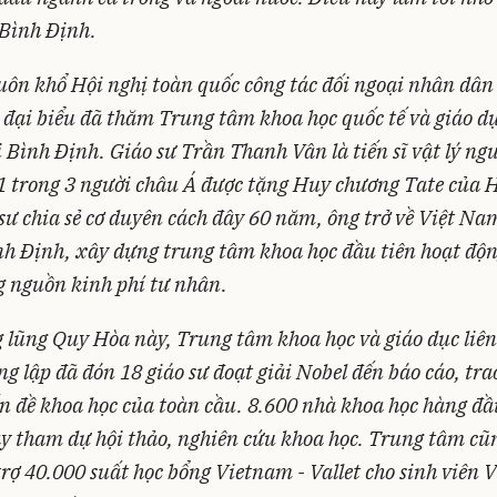
 Bình Định.
uôn khổ Hội nghị toàn quốc công tác đối ngoại nhân dâ
 đại biểu đã thăm Trung tâm khoa học quốc tế và giáo dụ
 Bình Định. Giáo sư Trần Thanh Vân là tiến sĩ vật lý ng
 1 trong 3 người châu Á được tặng Huy chương Tate của H
sư chia sẻ cơ duyên cách đây 60 năm, ông trở về Việt Na
nh Định, xây dựng trung tâm khoa học đầu tiên hoạt độ
g nguồn kinh phí tư nhân.
 lũng Quy Hòa này, Trung tâm khoa học và giáo dục liê
ng lập đã đón 18 giáo sư đoạt giải Nobel đến báo cáo, tra
 đề khoa học của toàn cầu. 8.600 nhà khoa học hàng đầu
y tham dự hội thảo, nghiên cứu khoa học. Trung tâm cũ
trợ 40.000 suất học bổng Vietnam - Vallet cho sinh viên