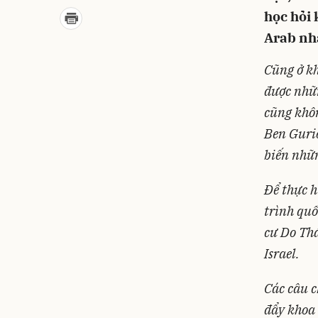
học hỏi 
Arab nh
Cũng ở kh
được nhữn
cũng khôn
Ben Gurio
biến nhữn
Để thực h
trình qu
cư Do Thá
Israel.
Các câu c
đẩy khoa 