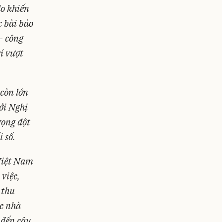
do khiến
c bài báo
- công
rí vượt
còn lớn
ới Nghị
vọng đột
i số.
 Việt Nam
việc,
 thu
ác nhà
 đến câu