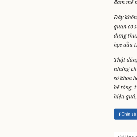
đam mê n
Đây không
quan cơ s
dựng thun
học đầu t
Thật đáng
những chi
sở khoa 
bê tông, 
hiệu quả,
Chia s