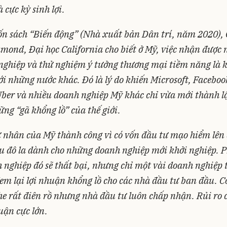
à cực kỳ sinh lợi.
n sách “Biến động” (Nhà xuất bản Dân trí, năm 2020), 
mond, Đại học California cho biết ở Mỹ, việc nhận được
nghiệp và thử nghiệm ý tưởng thương mại tiềm năng là 
ới những nước khác. Đó là lý do khiến Microsoft, Faceboo
ber và nhiều doanh nghiệp Mỹ khác chỉ vừa mới thành lậ
ng “gã khổng lồ” của thế giới.
 nhân của Mỹ thành công vì có vốn đầu tư mạo hiểm lên
u đô la dành cho những doanh nghiệp mới khởi nghiệp. 
 nghiệp đó sẽ thất bại, nhưng chỉ một vài doanh nghiệp
em lại lợi nhuận khổng lồ cho các nhà đầu tư ban đầu. 
e rất điên rồ nhưng nhà đầu tư luôn chấp nhận. Rủi ro 
huận cực lớn.