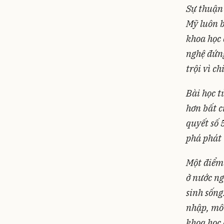
Sự thuận 
Mỹ luôn b
khoa học 
nghệ đứng
trội vì c
Bài học t
hơn bất c
quyết số 
phá phát 
Một điểm 
ở nước ng
sinh sống
nhập, môi
khoa học 