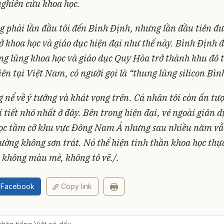
ghiên cứu khoa học.
 phải lần đầu tôi đến Bình Định, nhưng lần đầu tiên đ
ở khoa học và giáo dục hiện đại như thế này. Bình Định 
g lũng khoa học và giáo dục Quy Hòa trở thành khu đô 
iên tại Việt Nam, có người gọi là “thung lũng silicon Bì
 nể về ý tưởng và khát vọng trên. Cá nhân tôi còn ấn tư
 tiết nhỏ nhất ở đây. Bên trong hiện đại, vẻ ngoài giản d
học tầm cỡ khu vực Đông Nam Á nhưng sau nhiều năm vẫ
tường không sơn trát. Nó thể hiện tinh thần khoa học thự
 không màu mè, không tô vẽ./.
ẻ Facebook
Copy link