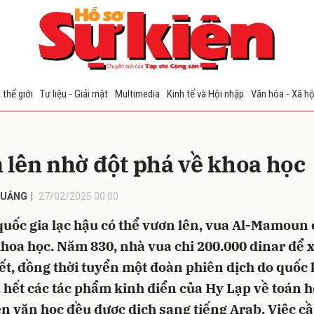
bình luận
 thế giới
Tư liệu - Giải mật
Multimedia
Kinh tế và Hội nhập
Văn hóa - Xã hộ
 lên nhờ đột phá về khoa học
QUẢNG
27/02/2025 00:00
quốc gia lạc hậu có thể vươn lên, vua Al-Mamoun 
Hủy
G
hoa học. Năm 830, nhà vua chi 200.000 dinar để 
ết, đồng thời tuyển một đoàn phiên dịch do quốc 
 hết các tác phẩm kinh điển của Hy Lạp về toán h
ên văn học đều được dịch sang tiếng Arab. Việc cầ