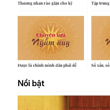
Thương nhau rào giậu cho kỹ
Tập trung
Được là chính mình đâu phải dễ
Số xấu, số
Nổi bật