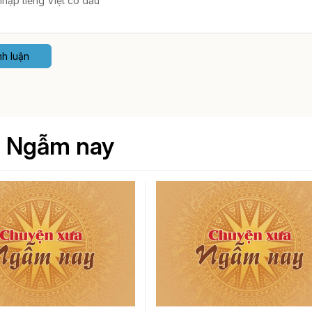
nh luận
- Ngẫm nay