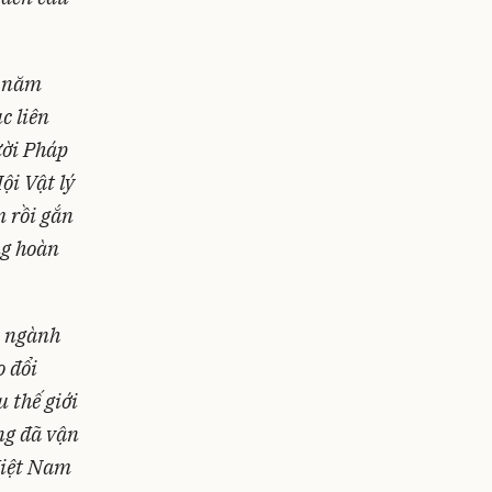
n năm
c liên
ười Pháp
ội Vật lý
m rồi gắn
ng hoàn
n ngành
o đổi
 thế giới
ng đã vận
 Việt Nam