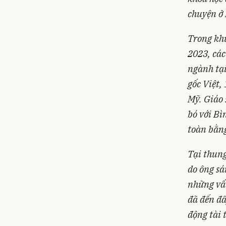
chuyện ở
Trong kh
2023, các
ngành tại
gốc Việt,
Mỹ. Giáo 
bó với Bì
toàn bằn
Tại thung
do ông sá
những vấn
đã đến đâ
động tài 