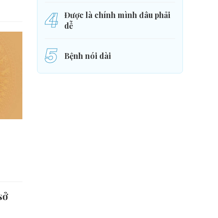
4
Được là chính mình đâu phải
dễ
5
Bệnh nói dài
sở