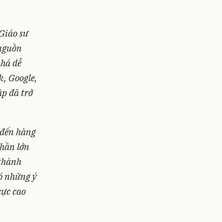
Giáo sư
 nguồn
khá dễ
k, Google,
p đã trở
 đến hàng
Phần lớn
 thành
Có những ý
cực cao