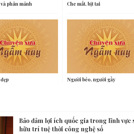
 và phân mảnh
Che mắt, bịt tai
 đẹp
Người béo, người gầy
Bảo đảm lợi ích quốc gia trong lĩnh vực 
hữu trí tuệ thời công nghệ số