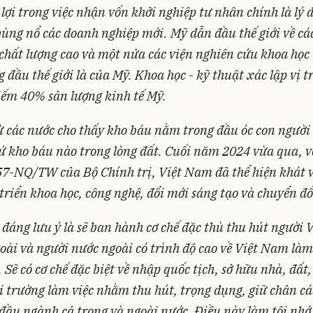
lợi trong việc nhận vốn khởi nghiệp tư nhân chính là lý 
ùng nổ các doanh nghiệp mới. Mỹ dẫn đầu thế giới về cá
chất lượng cao và một nửa các viện nghiên cứu khoa học 
 đầu thế giới là của Mỹ. Khoa học - kỹ thuật xác lập vị t
hiếm 40% sản lượng kinh tế Mỹ.
ừ các nước cho thấy kho báu nằm trong đầu óc con người 
ứ kho báu nào trong lòng đất. Cuối năm 2024 vừa qua, v
57-NQ/TW của Bộ Chính trị, Việt Nam đã thể hiện khát 
triển khoa học, công nghệ, đổi mới sáng tạo và chuyển đổ
đáng lưu ý là sẽ ban hành cơ chế đặc thù thu hút người
oài và người nước ngoài có trình độ cao về Việt Nam làm 
. Sẽ có cơ chế đặc biệt về nhập quốc tịch, sở hữu nhà, đất,
 trường làm việc nhằm thu hút, trọng dụng, giữ chân c
đầu ngành cả trong và ngoài nước. Điều này làm tôi nhớ