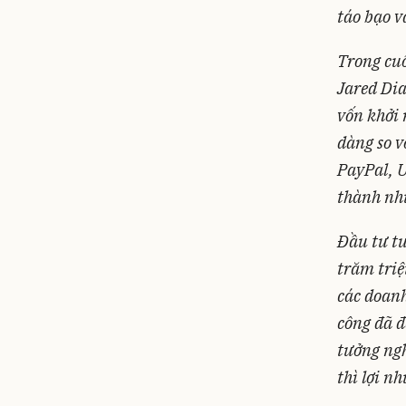
táo bạo v
Trong cuố
Jared Dia
vốn khởi 
dàng so v
PayPal, U
thành nhữ
Đầu tư tư
trăm triệ
các doanh
công đã đ
tưởng ngh
thì lợi n