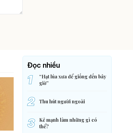
Đọc nhiều
1
“Hạt lúa xưa để giống đến bây
giờ”
2
Thu hút người ngoài
3
Kẻ mạnh làm những gì có
thể?