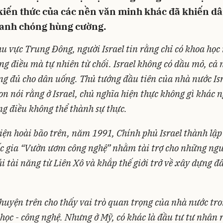
kiến thức của các nền văn minh khác đã khiến dâ
anh chóng hùng cường.
u vực Trung Đông, người Israel tin rằng chỉ có khoa học
g điều mà tự nhiên từ chối. Israel không có dầu mỏ, cả 
g đủ cho dân uống. Thủ tướng đầu tiên của nhà nước Isr
n nói rằng ở Israel, chủ nghĩa hiện thực không gì khác n
g điều không thể thành sự thực.
iện hoài bão trên, năm 1991, Chính phủ Israel thành lậ
ốc gia “Vườn ươm công nghệ” nhằm tài trợ cho những ng
i tài năng từ Liên Xô và khắp thế giới trở về xây dựng đ
huyện trên cho thấy vai trò quan trọng của nhà nước tr
học - công nghệ. Nhưng ở Mỹ, có khác là đầu tư tư nhân r