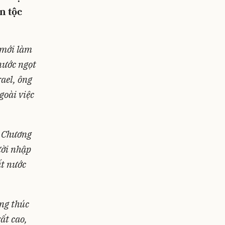
n tộc
 mới làm
nước ngọt
ael, ông
goài việc
p Chương
ười nhập
ất nước
ong thúc
ất cao,