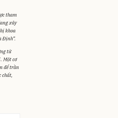
ược tham
đang xây
thị khoa
nh Định”.
ợng từ
ị. Một cơ
n để trần
c chất,