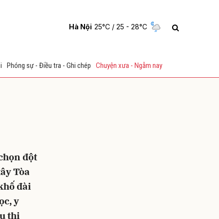
Hà Nội
25°C
/ 25 - 28°C
i
Phóng sự - Điều tra - Ghi chép
Chuyện xưa - Ngẫm nay
chọn đột
ửi
xây Tòa
khố đài
ọc, y
u thị