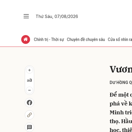
Thứ Sáu, 07/08/2026
Gửi 
Chính trị - Thời sự
Chuyên đề chuyên sâu
Cửa sổ nhìn ra
Vươn
DƯ HỒNG 
Để một 
phá về k
Minh tri
thọ. Hầu
học, thi