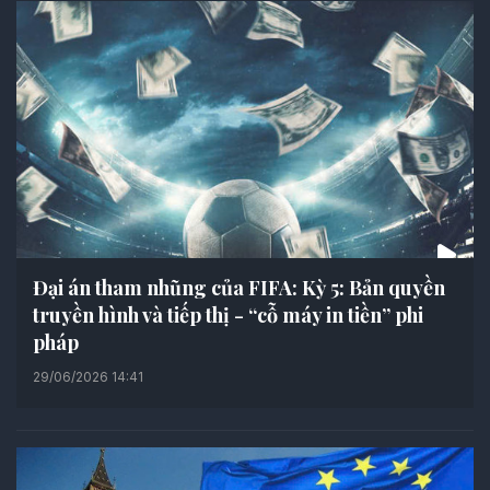
Đại án tham nhũng của FIFA: Kỳ 5: Bản quyền
truyền hình và tiếp thị - “cỗ máy in tiền” phi
pháp
29/06/2026 14:41