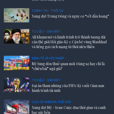
CHÍNH TRỊ - THỜI SỰ
Xung đột Trung Đông và nguy cơ “vết dầu loang”
TƯ LIỆU - GIẢI MẬT
Ali Khamenei và hành trình trở thành tượng đài
của thế giới Hồi giáo Kỳ 1: Cậu bé vùng Mashhad
và tiếng gọi cách mạng từ thời niên thiếu
KINH TẾ VÀ HỘI NHẬP
Mỹ tung đòn thuế quan mới: Đáng sợ hay chỉ là
“chiêu bài” ngã giá?
TƯ LIỆU - GIẢI MẬT
Đại án tham nhũng của FIFA: Kỳ cuối: Gian nan
hành trình tái sinh
CỬA SỔ NHÌN RA THẾ GIỚI
Xung đột Mỹ - Iran: Cuộc đua thời gian và canh
bạc sức bền