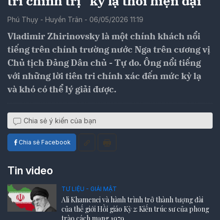
tri chính trị" kỳ lạ thời hiện đại
Phú Thụy - Huyền Trân - 06/05/2026 11:19
Vladimir Zhirinovsky là một chính khách nổi
tiếng trên chính trường nước Nga trên cương vị
Chủ tịch Đảng Dân chủ - Tự do. Ông nổi tiếng
với những lời tiên tri chính xác đến mức kỳ lạ
và khó có thể lý giải được.
Chia sẻ ý kiến của bạn
Chia sẻ Facebook
Tin video
TƯ LIỆU - GIẢI MẬT
Ali Khamenei và hành trình trở thành tượng đài
của thế giới Hồi giáo Kỳ 2: Kiến trúc sư của phong
trào cách mạng 1979