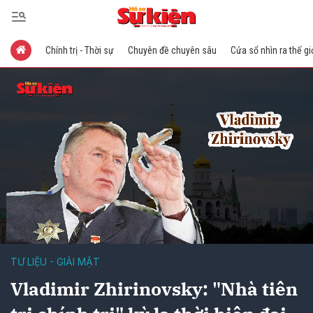
Chính trị - Thời sự
Chuyên đề chuyên sâu
Cửa sổ nhìn ra thế gi
TƯ LIỆU - GIẢI MẬT
Vladimir Zhirinovsky: "Nhà tiên