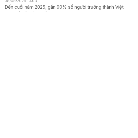
08/08/2026 10:03
Đến cuối năm 2025, gần 90% số người trưởng thành Việt
Nam sở hữu tài khoản thanh toán, trong đó, mobile banking
tăng trên 25% mỗi năm, cho thấy thanh toán không tiền mặt
đang đạt đỉnh. Tuy nhiên, sự phát triển này...
Chuyện cảm động giữa đống đổ nát sau trận động