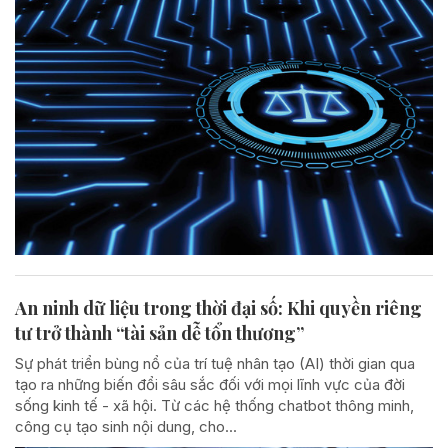
An ninh dữ liệu trong thời đại số: Khi quyền riêng
tư trở thành “tài sản dễ tổn thương”
Sự phát triển bùng nổ của trí tuệ nhân tạo (AI) thời gian qua
tạo ra những biến đổi sâu sắc đối với mọi lĩnh vực của đời
sống kinh tế - xã hội. Từ các hệ thống chatbot thông minh,
công cụ tạo sinh nội dung, cho...