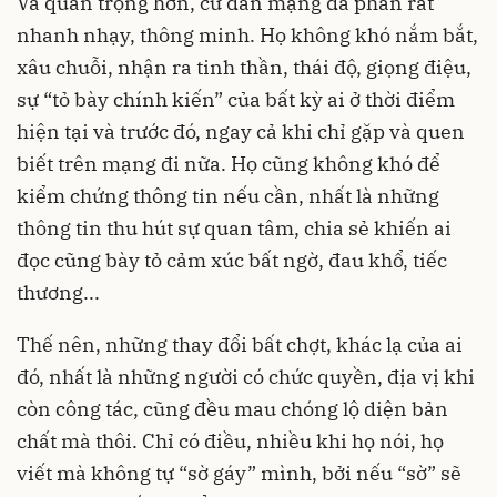
Và quan trọng hơn, cư dân mạng đa phần rất
nhanh nhạy, thông minh. Họ không khó nắm bắt,
xâu chuỗi, nhận ra tinh thần, thái độ, giọng điệu,
sự “tỏ bày chính kiến” của bất kỳ ai ở thời điểm
hiện tại và trước đó, ngay cả khi chỉ gặp và quen
biết trên mạng đi nữa. Họ cũng không khó để
kiểm chứng thông tin nếu cần, nhất là những
thông tin thu hút sự quan tâm, chia sẻ khiến ai
đọc cũng bày tỏ cảm xúc bất ngờ, đau khổ, tiếc
thương...
Thế nên, những thay đổi bất chợt, khác lạ của ai
đó, nhất là những người có chức quyền, địa vị khi
còn công tác, cũng đều mau chóng lộ diện bản
chất mà thôi. Chỉ có điều, nhiều khi họ nói, họ
viết mà không tự “sờ gáy” mình, bởi nếu “sờ” sẽ