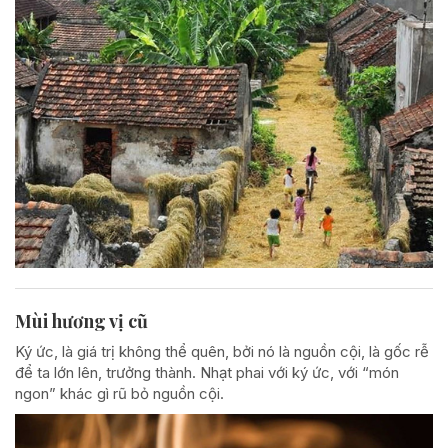
Mùi hương vị cũ
Ký ức, là giá trị không thể quên, bởi nó là nguồn cội, là gốc rễ
để ta lớn lên, trưởng thành. Nhạt phai với ký ức, với “món
ngon” khác gì rũ bỏ nguồn cội.