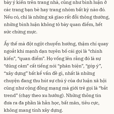
bày ý kiến trên trang nhà, cũng như bình luận ở
các trang bạn bè hay trang nhóm bất kỳ nào đó.
Nếu có, chỉ là những xã giao rất đỗi thông thường,
những bình luận không tỏ bày quan điểm, hết
sức chừng mực.
Ấy thế mà đột ngột chuyển hướng, thậm chí quay
ngoắt khi mạnh dạn tuyên bố cái gọi là “chính
kiến”, “quan điểm”. Họ vống lên rằng đó là sự
“dũng cảm” cất tiếng nói “phản biện”, “góp ý”,
“xây dựng” bất kể vấn đề gì, nhất là những
chuyện đang thu hút sự chú ý của dư luận xã hội
cũng như cộng đồng mạng mà giới trẻ gọi là “bắt
trend” (chạy theo xu hướng). Những thông tin
đưa ra đa phần là hằn học, bất mãn, tiêu cực,
không mang tính xây dựng.