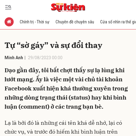
Chính trị - Thời sự
Chuyên đề chuyên sâu
Cửa sổ nhìn ra thế gi
Gửi bình luận
Tự “sờ gáy” và sự đổi thay
Minh Anh
29/08/2023 00:00
Dạo gần đây, tôi bất chợt thấy sự lạ lùng khi
lướt mạng. Ấy là việc một vài chủ tài khoản
Facebook xuất hiện khá thường xuyên trong
Hủy
Gửi
những dòng trạng thái (status) hay khi bình
luận (comment) ở các trang bạn bè.
Lạ là bởi đó là những cái tên khá dễ nhớ, lại có
chức vụ, và trước đó hiếm khi bình luận trên