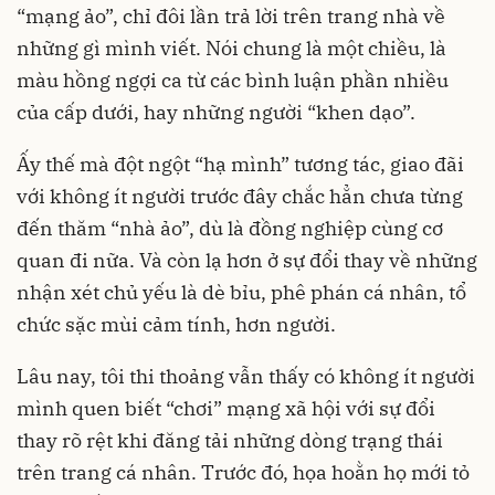
“mạng ảo”, chỉ đôi lần trả lời trên trang nhà về
những gì mình viết. Nói chung là một chiều, là
màu hồng ngợi ca từ các bình luận phần nhiều
của cấp dưới, hay những người “khen dạo”.
Ấy thế mà đột ngột “hạ mình” tương tác, giao đãi
với không ít người trước đây chắc hẳn chưa từng
đến thăm “nhà ảo”, dù là đồng nghiệp cùng cơ
quan đi nữa. Và còn lạ hơn ở sự đổi thay về những
nhận xét chủ yếu là dè bỉu, phê phán cá nhân, tổ
chức sặc mùi cảm tính, hơn người.
Lâu nay, tôi thi thoảng vẫn thấy có không ít người
mình quen biết “chơi” mạng xã hội với sự đổi
thay rõ rệt khi đăng tải những dòng trạng thái
trên trang cá nhân. Trước đó, họa hoằn họ mới tỏ