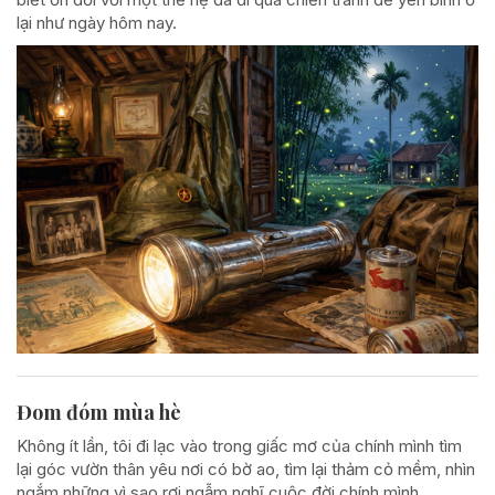
lại như ngày hôm nay.
Đom đóm mùa hè
Không ít lần, tôi đi lạc vào trong giấc mơ của chính mình tìm
lại góc vườn thân yêu nơi có bờ ao, tìm lại thảm cỏ mềm, nhìn
ngắm những vì sao rơi ngẫm nghĩ cuộc đời chính mình...