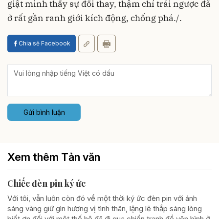
giật mình thấy sự đổi thay, thậm chí trái ngược đã
ở rất gần ranh giới kích động, chống phá./.
Chia sẻ Facebook
Gửi bình luận
Xem thêm Tản văn
Chiếc đèn pin ký ức
Với tôi, vẫn luôn còn đó về một thời ký ức đèn pin với ánh
sáng vàng giữ gìn hương vị tình thân, lặng lẽ thắp sáng lòng
biết ơn đối với một thế hệ đã đi qua chiến tranh để yên bình ở