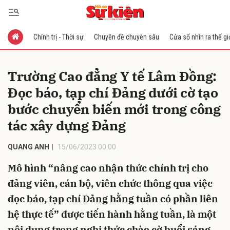
Chính trị - Thời sự
Chuyên đề chuyên sâu
Cửa sổ nhìn ra thế gi
Gửi bình luận
Trường Cao đẳng Y tế Lâm Đồng:
Đọc báo, tạp chí Đảng dưới cờ tạo
bước chuyển biến mới trong công
tác xây dựng Đảng
QUANG ANH
15/06/2023 00:00
Hủy
Gửi
Mô hình “nâng cao nhận thức chính trị cho
đảng viên, cán bộ, viên chức thông qua việc
đọc báo, tạp chí Đảng hằng tuần có phần liên
hệ thực tế” được tiến hành hằng tuần, là một
nội dung trong nghi thức chào cờ buổi sáng