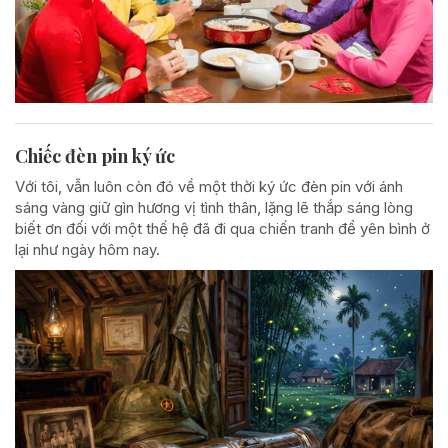
Chiếc đèn pin ký ức
Với tôi, vẫn luôn còn đó về một thời ký ức đèn pin với ánh
sáng vàng giữ gìn hương vị tình thân, lặng lẽ thắp sáng lòng
biết ơn đối với một thế hệ đã đi qua chiến tranh để yên bình ở
lại như ngày hôm nay.