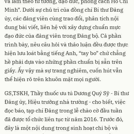
và làm theo tư tưởng, đạo đức, phong cách Hồ Chí
Minh”. Dưới sự chủ trì của đồng chí Bí thư Đảng
ủy, các đảng viên cùng trao đổi, phân tích nội
dung bài viết, liên hệ với xây dựng chuẩn mực
đạo đức của đảng viên trong Đảng bộ. Cả phần
trình bày, nêu câu hỏi và thảo luận đều được thực
hiện lưu loát bằng tiếng Anh, “tay bo” chứ chẳng
hề phải dựa vào những phần chuẩn bị sẵn trên
giấy. Ấy vậy mà sự trang nghiêm, cuốn hút vẫn
thể hiện rõ trên khuôn mặt mọi người.
GS,TSKH, Thầy thuốc ưu tú Dương Quý Sỹ - Bí thư
Đảng ủy, Hiệu trưởng nhà trường - cho biết, việc
đọc báo, tạp chí Đảng trong lễ chào cờ đầu tuần
đã được tổ chức liên tục từ năm 2016. Trước đó,
đây là một nội dung trong sinh hoạt chi bộ và