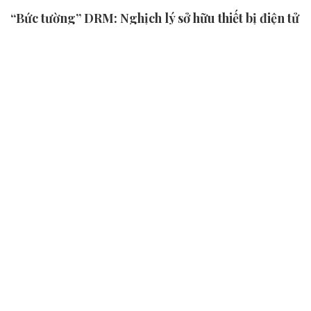
“Bức tường” DRM: Nghịch lý sở hữu thiết bị điện tử
Trong thời đại số, công cụ Quản lý bản quyền kỹ thuật số
(DRM) quy định về sở hữu trí tuệ đã và đang được các doanh
nghiệp công nghệ thiết lập từ cơ chế bảo hộ sự sáng tạo
thành công cụ pháp lý nhằm chiếm độc quyền...