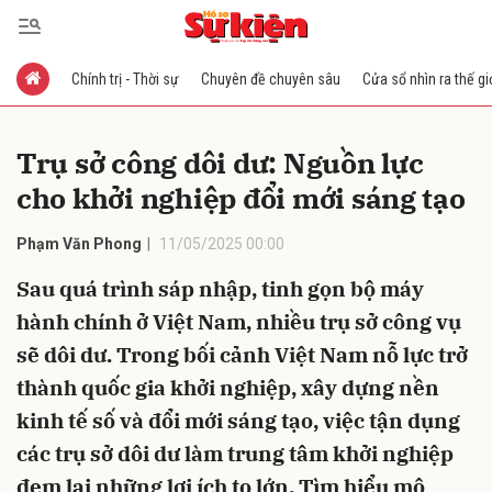
Chính trị - Thời sự
Chuyên đề chuyên sâu
Cửa sổ nhìn ra thế gi
Gửi bình luận
Trụ sở công dôi dư: Nguồn lực
cho khởi nghiệp đổi mới sáng tạo
Phạm Văn Phong
11/05/2025 00:00
Sau quá trình sáp nhập, tinh gọn bộ máy
hành chính ở Việt Nam, nhiều trụ sở công vụ
Hủy
Gửi
sẽ dôi dư. Trong bối cảnh Việt Nam nỗ lực trở
thành quốc gia khởi nghiệp, xây dựng nền
kinh tế số và đổi mới sáng tạo, việc tận dụng
các trụ sở dôi dư làm trung tâm khởi nghiệp
đem lại những lợi ích to lớn. Tìm hiểu mô