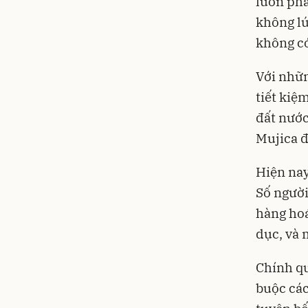
luôn phả
không lú
không có
Với nhữn
tiết kiệ
đất nước
Mujica đ
Hiện nay
Số người
hàng hoá
dục, và 
Chính qu
buộc các