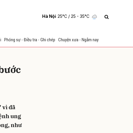
Hà Nội
25°C
/ 25 - 35°C
i
Phóng sự - Điều tra - Ghi chép
Chuyện xưa - Ngẫm nay
 bước
ửi
 vì đã
bệnh ung
vọng, như