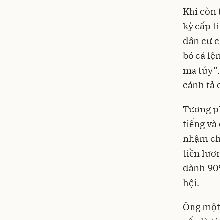
Khi còn 
kỳ cấp t
dân cư c
bỏ cả lệ
ma túy”.
cánh tả 
Tương ph
tiếng và
nhậm chứ
tiền lươ
dành 90%
hội.
Ông một 