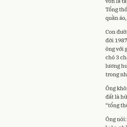
vốn là t
Tổng thố
quần áo,
Con đườn
đời 1987
ông với 
chó 3 ch
lương hư
trong nh
Ông khôn
đất là h
“tổng th
Ông nói: