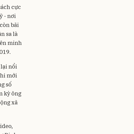
sách cực
 - nơi
 còn bãi
n sa là
liên minh
019.
lại nổi
khi mới
ng số
m kỳ ông
động xã
ideo,