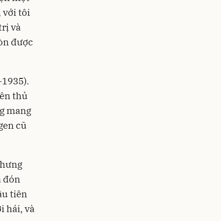
với tôi
rị và
còn được
-1935).
yên thủ
ng mang
gen cũ
 nhưng
a đón
ầu tiên
i hái, và