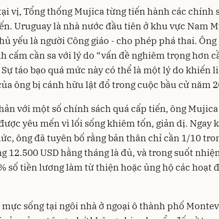
tại vị, Tổng thống Mujica từng tiến hành các chính 
iến. Uruguay là nhà nước đầu tiên ở khu vực Nam Mỹ
hủ yếu là người Công giáo - cho phép phá thai. Ông
nh cấm cần sa với lý do “vấn đề nghiêm trọng hơn cầ
 Sự táo bạo quá mức này có thể là một lý do khiến 
của ông bị cánh hữu lật đổ trong cuộc bầu cử năm 2
ản với một số chính sách quá cấp tiến, ông Mujica 
 được yêu mến vì lối sống khiêm tốn, giản dị. Ngay 
c, ông đã tuyên bố rằng bản thân chỉ cần 1/10 tro
ng 12.500 USD hằng tháng là đủ, và trong suốt nhiệ
 số tiền lương làm từ thiện hoặc ủng hộ các hoạt 
mực sống tại ngôi nhà ở ngoại ô thành phố Montev