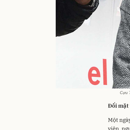
Cựu T
Đối mặt 
Một ngày
viên, ng