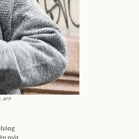
h: AFP
 phóng
iện một