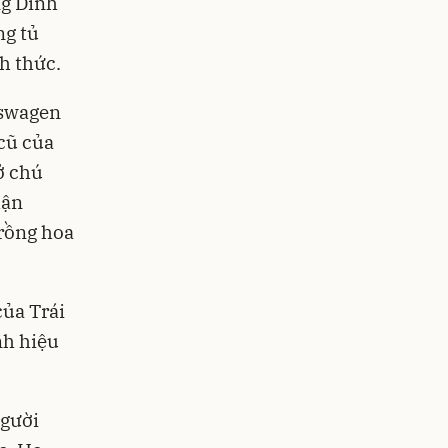
ng Dinh
ng tủ
h thức.
kswagen
cũ của
ở chú
hận
trồng hoa
của Trái
nh hiệu
người