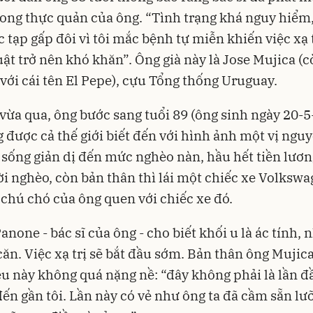
rong thực quản của ông. “Tình trạng khá nguy hiểm, 
 tạp gấp đôi vì tôi mắc bệnh tự miễn khiến việc xạ t
ật trở nên khó khăn”. Ông già này là Jose Mujica (
 với cái tên El Pepe), cựu Tổng thống Uruguay.
vừa qua, ông bước sang tuổi 89 (ông sinh ngày 20-5
 được cả thế giới biết đến với hình ảnh một vị ngu
 sống giản dị đến mức nghèo nàn, hầu hết tiền lươ
i nghèo, còn bản thân thì lái một chiếc xe Volkswa
ì chú chó của ông quen với chiếc xe đó.
anone - bác sĩ của ông - cho biết khối u là ác tính,
căn. Việc xạ trị sẽ bắt đầu sớm. Bản thân ông Mujic
u này không quá nặng nề: “đây không phải là lần đ
đến gần tôi. Lần này có vẻ như ông ta đã cầm sẵn lưỡ