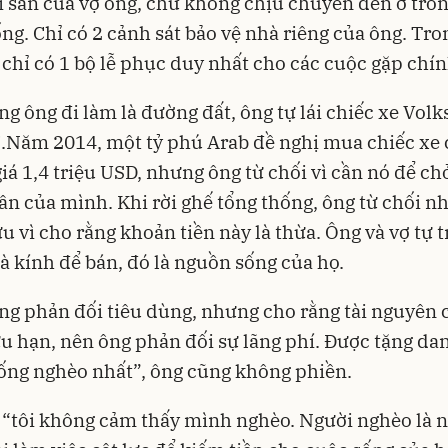
ài sản của vợ ông, chứ không chịu chuyển đến ở tro
ng. Chỉ có 2 cảnh sát bảo vệ nhà riêng của ông. Tro
 chỉ có 1 bộ lễ phục duy nhất cho các cuộc gặp chín
g ông đi làm là đường đất, ông tự lái chiếc xe Vol
.Năm 2014, một tỷ phú Arab đề nghị mua chiếc xe 
giá 1,4 triệu USD, nhưng ông từ chối vì cần nó để ch
ân của mình. Khi rời ghế tổng thống, ông từ chối n
u vì cho rằng khoản tiền này là thừa. Ông và vợ tự 
à kính để bán, đó là nguồn sống của họ.
g phản đối tiêu dùng, nhưng cho rằng tài nguyên 
ữu hạn, nên ông phản đối sự lãng phí. Được tặng da
ống nghèo nhất”, ông cũng không phiền.
 “tôi không cảm thấy mình nghèo. Người nghèo là 