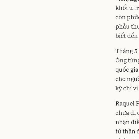
khối u t
còn phức
phẫu thu
biết đến
Tháng 5 
Ông từng
quốc gia
cho ngườ
kỹ chỉ v
Raquel P
chưa di 
nhận điề
tử thần 