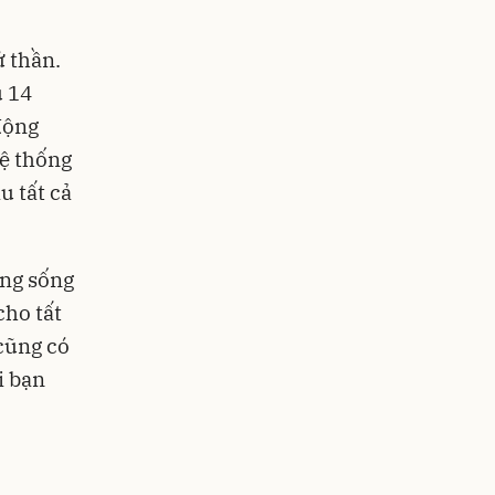
ử thần.
ù 14
động
hệ thống
u tất cả
ông sống
cho tất
cũng có
i bạn