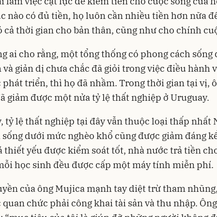
i làm việc cật lực để kiếm tiền cho cuộc sống của h
c nào có đủ tiền, họ luôn cần nhiều tiền hơn nữa đ
 cả thời gian cho bản thân, cũng như cho chính cu
g ai cho rằng, một tổng thống có phong cách sống
m và giản dị chưa chắc đã giỏi trong việc điều hành 
 phát triển, thì họ đã nhầm. Trong thời gian tại vị, 
ã giảm được một nửa tỷ lệ thất nghiệp ở Uruguay.
, tỷ lệ thất nghiệp tại đây vẫn thuộc loại thấp nhấ
 sống dưới mức nghèo khổ cũng được giảm đáng kể
 thiết yếu được kiểm soát tốt, nhà nước trả tiền ch
mỗi học sinh đều được cấp một máy tính miễn phí.
yền của ông Mujica mạnh tay diệt trừ tham nhũng,
 quan chức phải công khai tài sản và thu nhập. Ôn