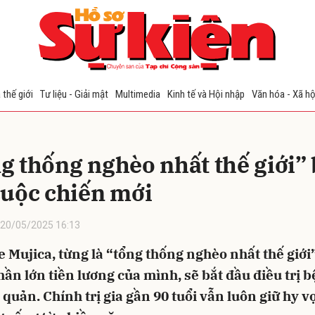
bình luận
 thế giới
Tư liệu - Giải mật
Multimedia
Kinh tế và Hội nhập
Văn hóa - Xã hộ
g thống nghèo nhất thế giới”
cuộc chiến mới
20/05/2025 16:13
Hủy
G
 Mujica, từng là “tổng thống nghèo nhất thế giới”
hần lớn tiền lương của mình, sẽ bắt đầu điều trị 
 quản. Chính trị gia gần 90 tuổi vẫn luôn giữ hy 