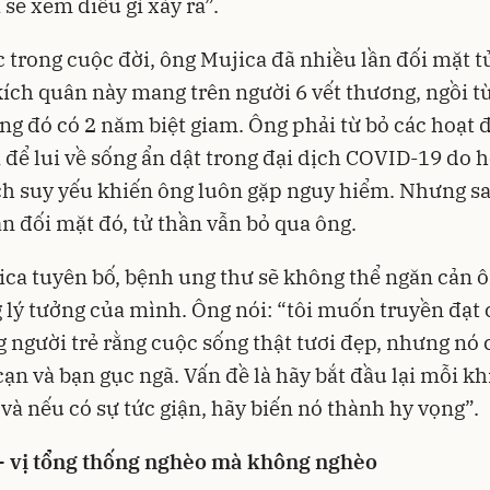
 sẽ xem điều gì xảy ra”.
 trong cuộc đời, ông Mujica đã nhiều lần đối mặt t
ích quân này mang trên người 6 vết thương, ngồi t
ng đó có 2 năm biệt giam. Ông phải từ bỏ các hoạt 
ị để lui về sống ẩn dật trong đại dịch COVID-19 do 
h suy yếu khiến ông luôn gặp nguy hiểm. Nhưng sa
n đối mặt đó, tử thần vẫn bỏ qua ông.
ca tuyên bố, bệnh ung thư sẽ không thể ngăn cản 
 lý tưởng của mình. Ông nói: “tôi muốn truyền đạt 
 người trẻ rằng cuộc sống thật tươi đẹp, nhưng nó 
cạn và bạn gục ngã. Vấn đề là hãy bắt đầu lại mỗi kh
 và nếu có sự tức giận, hãy biến nó thành hy vọng”.
 - vị tổng thống nghèo mà không nghèo