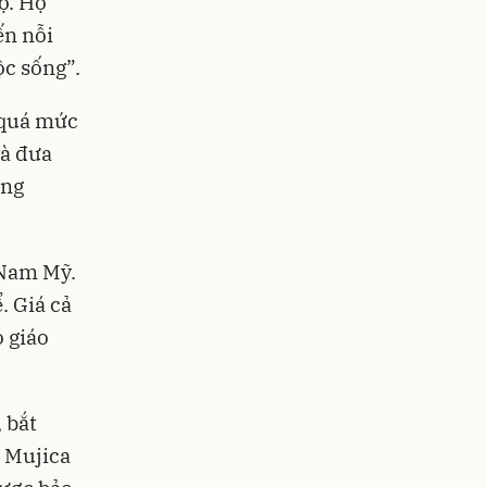
ọ. Họ
ến nỗi
ộc sống”.
 quá mức
và đưa
ông
t Nam Mỹ.
. Giá cả
o giáo
 bắt
g Mujica