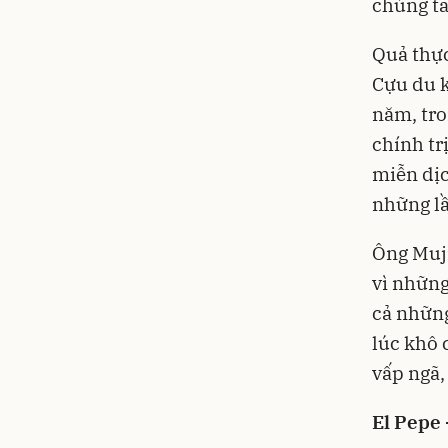
chúng ta
Quả thực
Cựu du k
năm, tro
chính tr
miễn dịc
những lầ
Ông Muji
vì những
cả những
lúc khô 
vấp ngã,
El Pepe