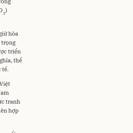
công
CO
)
2
giữ hòa
 trọng
ợc triển
ghĩa, thể
 tế.
Việt
 Nam
ực tranh
iên hợp