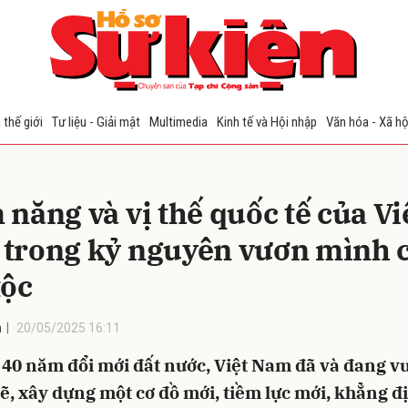
bình luận
 thế giới
Tư liệu - Giải mật
Multimedia
Kinh tế và Hội nhập
Văn hóa - Xã hộ
năng và vị thế quốc tế của Vi
trong kỷ nguyên vươn mình 
tộc
Hủy
G
n
20/05/2025 16:11
 40 năm đổi mới đất nước, Việt Nam đã và đang v
 xây dựng một cơ đồ mới, tiềm lực mới, khẳng đị