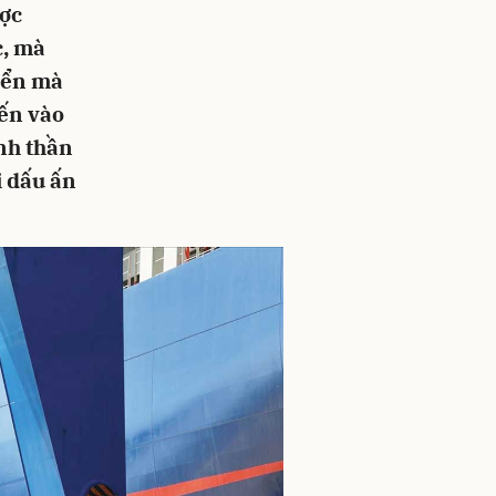
ược
c, mà
iển mà
iến vào
nh thần
i dấu ấn