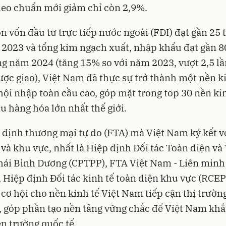
heo chuẩn mới giảm chỉ còn 2,9%.
n vốn đầu tư trực tiếp nước ngoài (FDI) đạt gần 25 
2023 và tổng kim ngạch xuất, nhập khẩu đạt gần 8
g năm 2024 (tăng 15% so với năm 2023, vượt 2,5 lầ
ợc giao), Việt Nam đã thực sự trở thành một nền ki
ội nhập toàn cầu cao, góp mặt trong top 30 nền ki
u hàng hóa lớn nhất thế giới.
 định thương mại tự do (FTA) mà Việt Nam ký kết v
 và khu vực, nhất là Hiệp định Đối tác Toàn diện và
hái Bình Dương (CPTPP), FTA Việt Nam - Liên minh
 Hiệp định Đối tác kinh tế toàn diện khu vực (RCEP
 cơ hội cho nền kinh tế Việt Nam tiếp cận thị trườn
, góp phần tạo nền tảng vững chắc để Việt Nam kh
ên trường quốc tế.