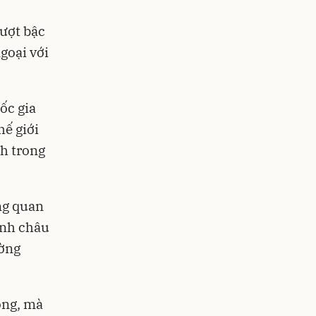
ượt bậc
goại với
ốc gia
ế giới
nh trong
.
ằng quan
inh châu
ường
ọng, mà