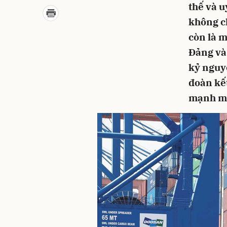
thế và u
không ch
còn là 
Đảng và 
kỷ nguy
đoàn kết
mạnh mẽ 