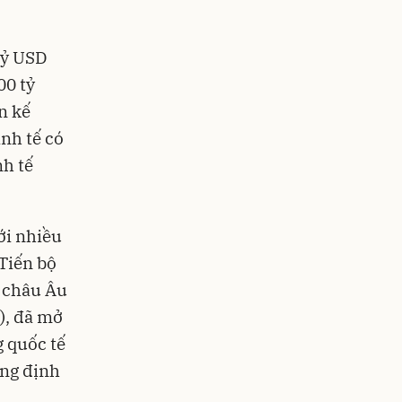
tỷ USD
00 tỷ
n kế
nh tế có
nh tế
ới nhiều
 Tiến bộ
 châu Âu
), đã mở
g quốc tế
ẳng định