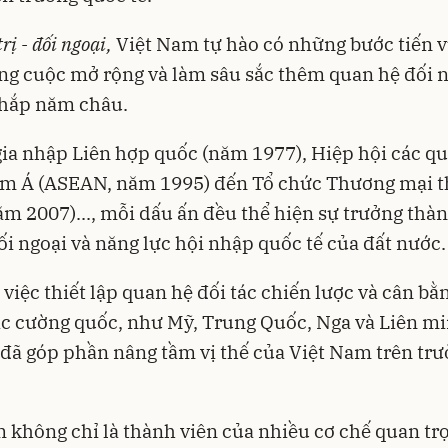
rị - đối ngoại,
Việt Nam tự hào có những bước tiến v
ng cuộc mở rộng và làm sâu sắc thêm quan hệ đối n
khắp năm châu.
gia nhập Liên hợp quốc (năm 1977), Hiệp hội các qu
m Á (ASEAN, năm 1995) đến Tổ chức Thương mại th
m 2007)..., mỗi dấu ấn đều thể hiện sự trưởng thà
ối ngoại và năng lực hội nhập quốc tế của đất nước
, việc thiết lập quan hệ đối tác chiến lược và cân b
ác cường quốc, như Mỹ, Trung Quốc, Nga và Liên m
 đã góp phần nâng tầm vị thế của Việt Nam trên tr
 không chỉ là thành viên của nhiều cơ chế quan tr