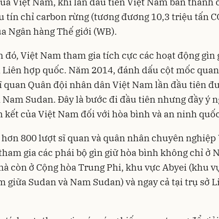
ủa Việt Nam, khi lần đầu tiên Việt Nam bán thành 
ệu tín chỉ carbon rừng (tương đương 10,3 triệu tấn 
a Ngân hàng Thế giới (WB).
 đó, Việt Nam tham gia tích cực các hoạt động gìn 
 Liên hợp quốc. Năm 2014, đánh dấu cột mốc quan
sĩ quan Quân đội nhân dân Việt Nam lần đầu tiên đư
 Nam Sudan. Đây là bước đi đầu tiên nhưng đầy ý n
 kết của Việt Nam đối với hòa bình và an ninh quốc
 hơn 800 lượt sĩ quan và quân nhân chuyên nghiệp 
ham gia các phái bộ gìn giữ hòa bình không chỉ ở
à còn ở Cộng hòa Trung Phi, khu vực Abyei (khu v
 giữa Sudan và Nam Sudan) và ngay cả tại trụ sở L