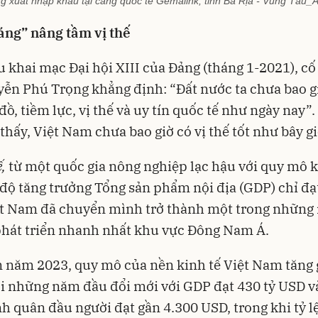
g xuất nhập khẩu tại cảng quốc tế Gemalink, tỉnh Bà Rịa - Vũng Tàu
áng” nâng tầm vị thế
u khai mạc Đại hội XIII của Đảng (tháng 1-2021), cố
ễn Phú Trọng khẳng định: “Đất nước ta chưa bao g
đồ, tiềm lực, vị thế và uy tín quốc tế như ngày nay”
 thấy, Việt Nam chưa bao giờ có vị thế tốt như bây gi
ế,
từ một quốc gia nông nghiệp lạc hậu với quy mô k
 độ tăng trưởng Tổng sản phẩm nội địa (GDP) chỉ đạt
ệt Nam đã chuyển mình trở thành một trong những
phát triển nhanh nhất khu vực Đông Nam Á.
 năm 2023, quy mô của nền kinh tế Việt Nam tăng 
ới những năm đầu đổi mới với GDP đạt 430 tỷ USD v
h quân đầu người đạt gần 4.300 USD, trong khi tỷ l