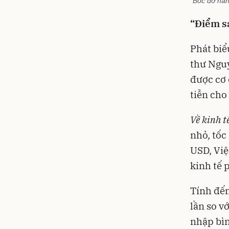
Bốc dỡ hàn
“Điểm s
Phát biể
thư Nguy
được cơ 
tiễn cho
Về kinh t
nhỏ, tốc
USD, Vi
kinh tế 
Tính đến
lần so v
nhập bìn