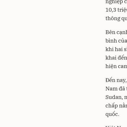
nghiệp c
10,3 tri
thông qu
Bên cạnh
bình của
khi hai 
khai đến
hiện cam
Đến nay,
Nam đã t
Sudan, m
chấp nằm
quốc.