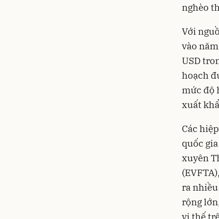
nghèo t
Với nguồ
vào năm 
USD tron
hoạch đư
mức độ h
xuất khẩ
Các hiệp
quốc gia
xuyên T
(EVFTA),
ra nhiều
rộng lớn
vị thế tr