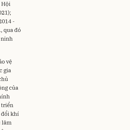
 Hội
021);
2014 -
, qua đó
 ninh
ảo vệ
c gia
 chủ
ộng của
hính
 triển
 đổi khí
c lâm