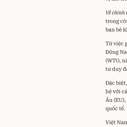
Về chính t
trong cô
bạn bè 
Từ việc 
Đông Na
(WTO, nă
tư duy đ
Đặc biệt
hệ với c
Âu (EU),
quốc tế.
Việt Nam