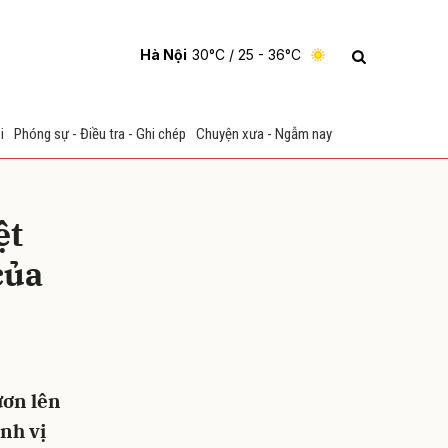
Hà Nội
30°C
/ 25 - 36°C
i
Phóng sự - Điều tra - Ghi chép
Chuyện xưa - Ngẫm nay
ệt
của
ửi
ươn lên
nh vị