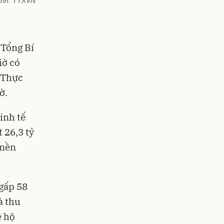
_Ảnh: TTXVN
 Tổng Bí
iờ có
. Thực
ờ.
inh tế
 26,3 tỷ
 nền
gấp 58
à thu
ệ hộ