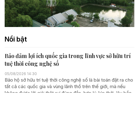
Nổi bật
Bảo đảm lợi ích quốc gia trong lĩnh vực sở hữu trí
tuệ thời công nghệ số
05/08/2026 14:30
Bảo hộ sở hữu trí tuệ thời công nghệ số là bài toán đặt ra cho
tất cả các quốc gia và vùng lãnh thổ trên thế giới, mà nếu
không được lời giải thật sự đúng đắn, hợp lý, kịp thời, lâu bền,
quốc gia hay vùng lãnh thổ...