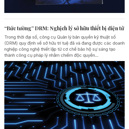
“Bức tường” DRM: Nghịch lý sở hữu thiết bị điện tử
Trong thời đại số, công cụ Quản lý bản quyền kỹ thuật số
(DRM) quy định về sở hữu trí tuệ đã và đang được các doanh
nghiệp công nghệ thiết lập từ cơ chế bảo hộ sự sáng tạo
thành công cụ pháp lý nhằm chiếm độc quyền...