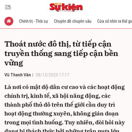
Chính trị - Thời sự
Chuyên đề chuyên sâu
Cửa sổ nhìn ra thế gi
Gửi bình luận
Thoát nước đô thị, từ tiếp cận
truyền thống sang tiếp cận bền
vững
Vũ Thanh Vân
08/12/2025 17:17
Là nơi có mật độ dân cư cao và các hoạt động
Hủy
Gửi
chính trị, kinh tế, xã hội năng động, các
thành phố thủ đô trên thế giới cần duy trì
hoạt động thường xuyên, không gián đoạn
trong mọi tình huống. Tuy nhiên, đòi hỏi này
đang bị thách thức bởi những trận mưa lớn,