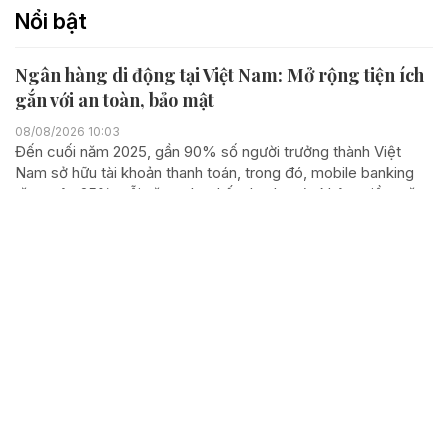
Nổi bật
Ngân hàng di động tại Việt Nam: Mở rộng tiện ích
gắn với an toàn, bảo mật
08/08/2026 10:03
Đến cuối năm 2025, gần 90% số người trưởng thành Việt
Nam sở hữu tài khoản thanh toán, trong đó, mobile banking
tăng trên 25% mỗi năm, cho thấy thanh toán không tiền mặt
đang đạt đỉnh. Tuy nhiên, sự phát triển này...