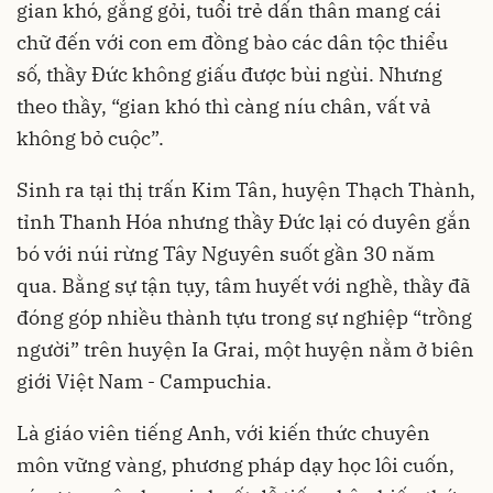
gian khó, gắng gỏi, tuổi trẻ dấn thân mang cái
chữ đến với con em đồng bào các dân tộc thiểu
số, thầy Đức không giấu được bùi ngùi. Nhưng
theo thầy, “gian khó thì càng níu chân, vất vả
không bỏ cuộc”.
Sinh ra tại thị trấn Kim Tân, huyện Thạch Thành,
tỉnh Thanh Hóa nhưng thầy Đức lại có duyên gắn
bó với núi rừng Tây Nguyên suốt gần 30 năm
qua. Bằng sự tận tụy, tâm huyết với nghề, thầy đã
đóng góp nhiều thành tựu trong sự nghiệp “trồng
người” trên huyện Ia Grai, một huyện nằm ở biên
giới Việt Nam - Campuchia.
Là giáo viên tiếng Anh, với kiến thức chuyên
môn vững vàng, phương pháp dạy học lôi cuốn,