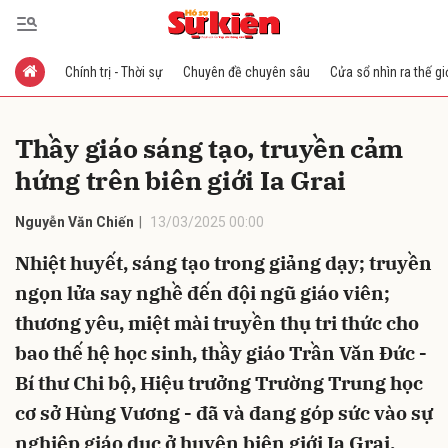
Chính trị - Thời sự
Chuyên đề chuyên sâu
Cửa sổ nhìn ra thế gi
Gửi bình luận
Thầy giáo sáng tạo, truyền cảm
hứng trên biên giới Ia Grai
Nguyễn Văn Chiến
13/03/2025 00:00
Nhiệt huyết, sáng tạo trong giảng dạy; truyền
ngọn lửa say nghề đến đội ngũ giáo viên;
Hủy
Gửi
thương yêu, miệt mài truyền thụ tri thức cho
bao thế hệ học sinh, thầy giáo Trần Văn Đức -
Bí thư Chi bộ, Hiệu trưởng Trường Trung học
cơ sở Hùng Vương - đã và đang góp sức vào sự
nghiệp giáo dục ở huyện biên giới Ia Grai,