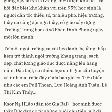
giảng dạy tại xã Ia Grăng, điều kiện kinh tế - xã
hội đặc biệt khó khăn với trên 95% học sinh là
người dân tộc thiểu số, từ hiệu phó, hiệu trưởng,
thầy đã cùng đội ngũ thầy, cô giáo xây dựng
Trường Trung học cơ sở Phan Đình Phùng ngày
một lớn mạnh.
Từ một ngôi trường xa xôi hẻo lánh, hạ tầng thấp
kém trở thành ngôi trường khang trang, sạch
đẹp, chất lượng giáo dục được nâng lên hằng
năm. Đặc biệt, có nhiều học sinh giỏi cấp huyện
và tỉnh mà trước đây chưa bao giờ có. Tiêu biểu
như các em Puil Thoan, Lưu Hoàng Anh Tuấn, Lê
Thị Kim Thúy...
Ksor Ng HLão (dân tộc Gia Rai) - học sinh được
thầy Đức dạy dỗ từ những buổi đầu tiên, giờ đã