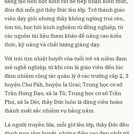
sáng tạo nên học sinh rất dễ tiếp nhận kiến thức,
đón đợi mỗi giờ thầy Đức lên lớp. Trở thành giáo
viên dạy giỏi nhưng thầy không ngừng trui rèn,
tìm tòi, học hỏi kinh nghiệm từ đồng nghiệp, từ
các nguồn tài liệu tham khảo để nâng cao kiến
thức, kỹ năng và chất lượng giảng dạy.
Với trái tim nhiệt huyết của tuổi trẻ và niềm đam
mê nghề nghiệp, từ khi còn là giáo viên đến lúc
đảm nhiệm công tác quản lý ở các trường cấp 2, 3
huyện Chư Păh, huyện Ia Grai; Trung học cơ sở
Trần Hưng Đạo, xã Ia Tô; Trung học cơ sở Trần
Phú, xã Ia Dêr, thầy Đức luôn là đảng viên hoàn
thành xuất sắc nhiệm vụ hằng năm.
Là người truyền lửa, mỗi giờ lên lớp, thầy Đức đều
dành trọn tâm huyết, những điều cao đẹp nhất tới