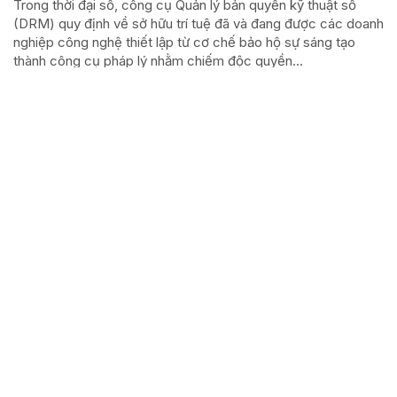
Trong thời đại số, công cụ Quản lý bản quyền kỹ thuật số
(DRM) quy định về sở hữu trí tuệ đã và đang được các doanh
nghiệp công nghệ thiết lập từ cơ chế bảo hộ sự sáng tạo
thành công cụ pháp lý nhằm chiếm độc quyền...
Phát huy nguồn lực trí tuệ, nâng tầm vị thế Tạp chí
Cộng sản trong kỷ nguyên phát triển mới