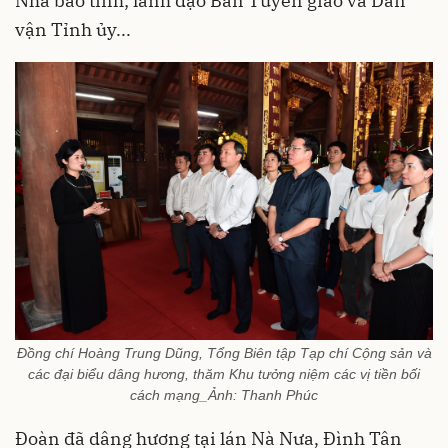
Nhà báo tỉnh; lãnh đạo Ban Tuyên giáo và Dân
vận Tỉnh ủy...
Đồng chí Hoàng Trung Dũng, Tổng Biên tập Tạp chí Cộng sản và
các đại biểu dâng hương, thăm Khu tưởng niệm các vị tiền bối
cách mạng_Ảnh: Thanh Phúc
Đoàn đã dâng hương tại lán Nà Nưa, Đình Tân