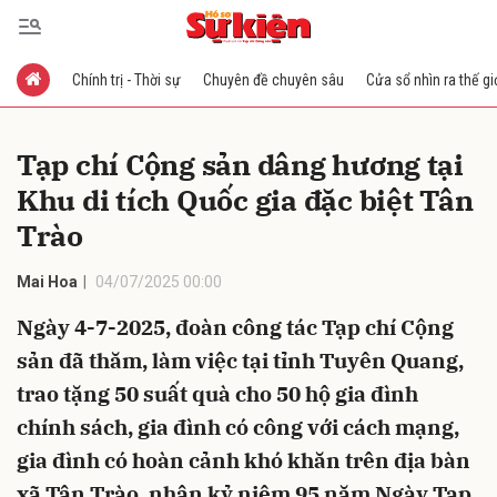
Chính trị - Thời sự
Chuyên đề chuyên sâu
Cửa sổ nhìn ra thế gi
Gửi bình luận
Tạp chí Cộng sản dâng hương tại
Khu di tích Quốc gia đặc biệt Tân
Trào
Mai Hoa
04/07/2025 00:00
Ngày 4-7-2025, đoàn công tác Tạp chí Cộng
Hủy
Gửi
sản đã thăm, làm việc tại tỉnh Tuyên Quang,
trao tặng 50 suất quà cho 50 hộ gia đình
chính sách, gia đình có công với cách mạng,
gia đình có hoàn cảnh khó khăn trên địa bàn
xã Tân Trào, nhân kỷ niệm 95 năm Ngày Tạp