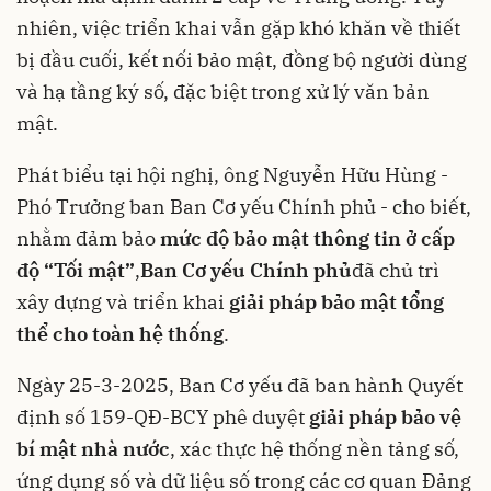
nhiên, việc triển khai vẫn gặp khó khăn về thiết
bị đầu cuối, kết nối bảo mật, đồng bộ người dùng
và hạ tầng ký số, đặc biệt trong xử lý văn bản
mật.
Phát biểu tại hội nghị, ông Nguyễn Hữu Hùng -
Phó Trưởng ban Ban Cơ yếu Chính phủ - cho biết,
nhằm đảm bảo
mức độ bảo mật thông tin ở cấp
độ “Tối mật”
,
Ban Cơ yếu Chính phủ
đã chủ trì
xây dựng và triển khai
giải pháp bảo mật tổng
thể cho toàn hệ thống
.
Ngày 25-3-2025, Ban Cơ yếu đã ban hành Quyết
định số 159-QĐ-BCY phê duyệt
giải pháp bảo vệ
bí mật nhà nước
, xác thực hệ thống nền tảng số,
ứng dụng số và dữ liệu số trong các cơ quan Đảng