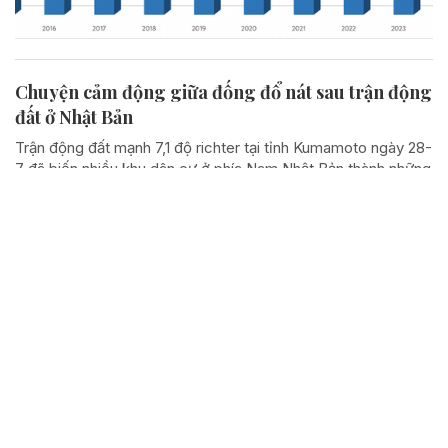
Chuyện cảm động giữa đống đổ nát sau trận động
đất ở Nhật Bản
Trận động đất mạnh 7,1 độ richter tại tỉnh Kumamoto ngày 28-
7 đã biến nhiều khu dân cư ở phía Nam Nhật Bản thành những
đống đổ nát chỉ trong vài phút. Nhưng giữa những giờ phút
hỗn loạn ấy, một câu chuyện khác cũng...