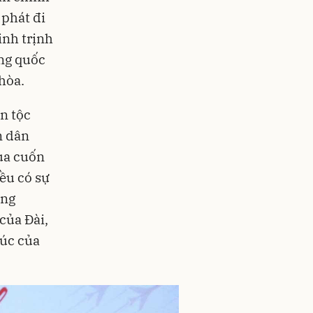
 phát đi
inh trịnh
ồng quốc
hòa.
n tộc
n dân
ua cuốn
ều có sự
ông
của Đài,
húc của