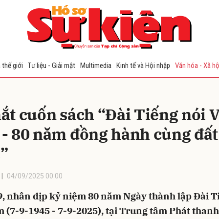
bình luận
 thế giới
Tư liệu - Giải mật
Multimedia
Kinh tế và Hội nhập
Văn hóa - Xã hộ
ắt cuốn sách “Đài Tiếng nói V
- 80 năm đồng hành cùng đất
”
Hủy
G
04/09/2025 00:00
9, nhân dịp kỷ niệm 80 năm Ngày thành lập Đài T
 (7-9-1945 - 7-9-2025), tại Trung tâm Phát than