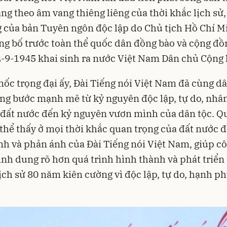
ng theo âm vang thiêng liêng của thời khắc lịch sử,
 của bản Tuyên ngôn độc lập do Chủ tịch Hồ Chí M
ng bố trước toàn thể quốc dân đồng bào và cộng đ
2-9-1945 khai sinh ra nước Việt Nam Dân chủ Cộng 
ốc trọng đại ấy, Đài Tiếng nói Việt Nam đã cùng dâ
ng bước mạnh mẽ từ kỷ nguyên độc lập, tự do, nhâ
đất nước đến kỷ nguyên vươn mình của dân tộc. Q
 thể thấy ở mọi thời khắc quan trọng của đất nước đ
h và phản ánh của Đài Tiếng nói Việt Nam, giúp c
nh dung rõ hơn quá trình hình thành và phát triển 
lịch sử 80 năm kiên cường vì độc lập, tự do, hạnh p