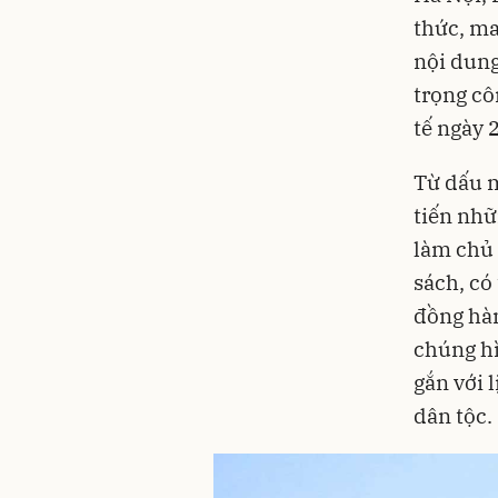
thức, ma
nội dung
trọng cô
tế ngày 
Từ dấu m
tiến nhữ
làm chủ 
sách, có
đồng hàn
chúng hì
gắn với 
dân tộc.