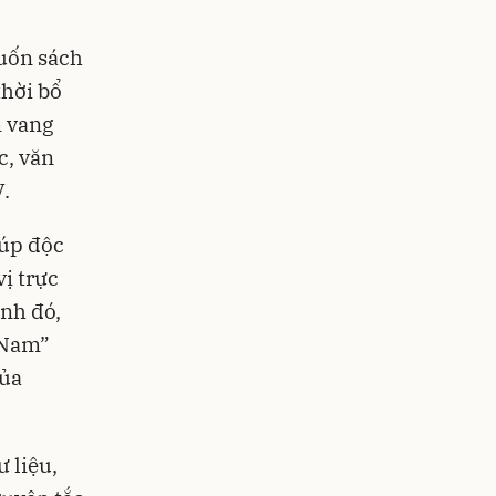
Cuốn sách
hời bổ
m vang
c, văn
V.
iúp độc
vị trực
ạnh đó,
 Nam”
của
 liệu,