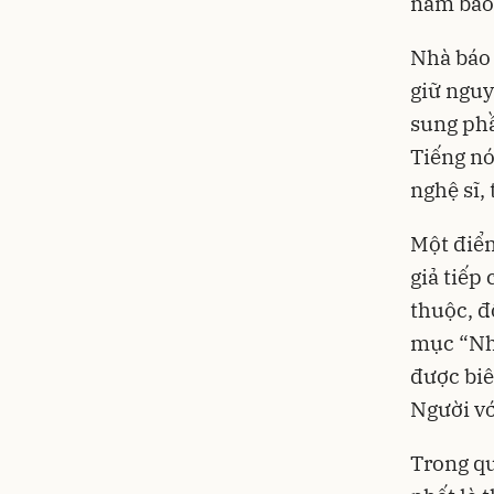
năm báo
Nhà báo 
giữ nguy
sung phầ
Tiếng nó
nghệ sĩ,
Một điểm
giả tiếp
thuộc, đ
mục “Nhữ
được biê
Người vớ
Trong qu