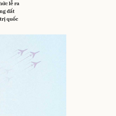
hức lễ ra
ng đất
trị quốc