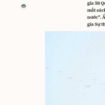
gia 58 Q
mắt sác
nước”. 
gia Sự t