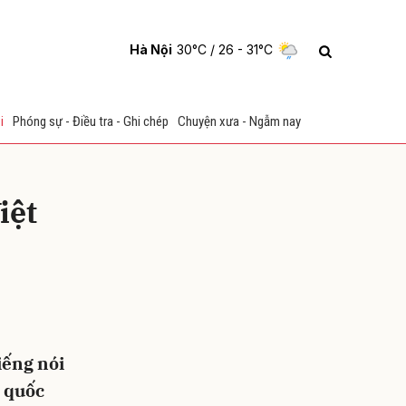
Hà Nội
30°C
/ 26 - 31°C
i
Phóng sự - Điều tra - Ghi chép
Chuyện xưa - Ngẫm nay
iệt
ửi
iếng nói
h quốc