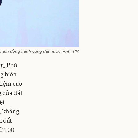
0 năm đồng hành cùng đất nước_Ảnh: PV
ng, Phó
g biên
hiệm cao
g của đất
ệt
, khẳng
n đất
sử 100