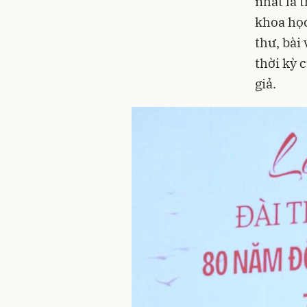
nhất là 
khoa học
thư, bài
thời kỳ 
giả.