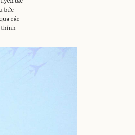
guyên tắc
ều bức
 qua các
 thính