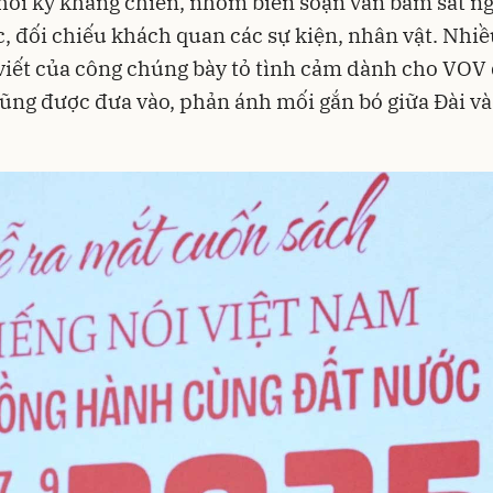
thời kỳ kháng chiến, nhóm biên soạn vẫn bám sát n
, đối chiếu khách quan các sự kiện, nhân vật. Nhi
 viết của công chúng bày tỏ tình cảm dành cho VOV
cũng được đưa vào, phản ánh mối gắn bó giữa Đài và