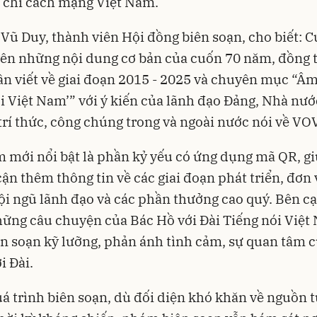
 chí cách mạng Việt Nam.
Vũ Duy, thành viên Hội đồng biên soạn, cho biết: 
ên những nội dung cơ bản của cuốn 70 năm, đồng t
n viết về giai đoạn 2015 - 2025 và chuyên mục “Â
i Việt Nam’” với ý kiến của lãnh đạo Đảng, Nhà nướ
 trí thức, công chúng trong và ngoài nước nói về VO
 mới nổi bật là phần kỷ yếu có ứng dụng mã QR, g
 cận thêm thông tin về các giai đoạn phát triển, đơn 
ội ngũ lãnh đạo và các phần thưởng cao quý. Bên c
ng câu chuyện của Bác Hồ với Đài Tiếng nói Việt
n soạn kỹ lưỡng, phản ánh tình cảm, sự quan tâm 
i Đài.
á trình biên soạn, dù đối diện khó khăn về nguồn tư