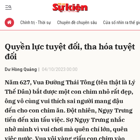
Chính trị - Thời sự
Chuyên đề chuyên sâu
Cửa sổ nhìn ra thế gi
Gửi bình luận
Quyền lực tuyệt đối, tha hóa tuyệt
đối
Dư Hồng Quảng
04/10/2023 00:00
Năm 627, Vua Đường Thái Tông (tên thật là Lý
Thế Dân) bắt được một con chim nhỏ rất đẹp,
Hủy
Gửi
ông vô cùng vui thích sai người mang đậu
đến cho con chim ăn. Đột nhiên, Ngụy Trưng
tiến đến xin tấu việc. Sợ Ngụy Trưng nhắc
nhở mình vì vui chơi mà quên chí lớn, quên
việc nước, Vua vội vàng giấu con chim vào