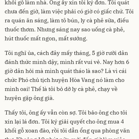
khối gỗ làm nhà. Ông ấy xin tôi ký đơn. Tôi quát
chưa đến giờ, làm việc phải có giờ có giấc chứ. Tôi
ra quán ăn sáng, làm tô bún, ly cà phê sữa, điếu
thuốc thơm. Nhưng sáng nay sao uống cà phê,
hút thuốc mất ngon, mất sướng.
Tôi nghĩ ủa, cách đây mấy tháng, 5 giờ rưỡi dân
đánh thức mình dậy, mình rất vui vẻ. Nay hơn 6
giờ dân hỏi mà mình quát tháo là sao? Là vì cái
chức Phó chủ tịch huyện Hòa Vang nó làm cho
mình oai! Thế là tôi bỏ dở ly cà phê, chạy về
huyện gặp ông già.
Thấy tôi, ông ấy vẫn còn sợ. Tôi bảo ông cho tôi
xin lại lá đơn. Tôi ký giải quyết cho ông mua 4
khối gỗ xoan đào, rồi tôi dẫn ổng qua phòng văn