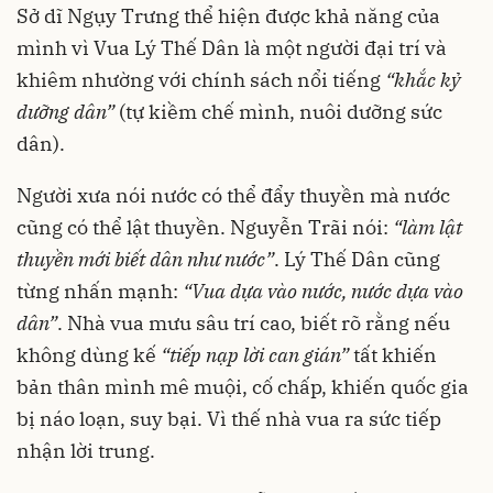
Sở dĩ Ngụy Trưng thể hiện được khả năng của
mình vì Vua Lý Thế Dân là một người đại trí và
khiêm nhường với chính sách nổi tiếng
“khắc kỷ
dưỡng dân”
(tự kiềm chế mình, nuôi dưỡng sức
dân).
Người xưa nói nước có thể đẩy thuyền mà nước
cũng có thể lật thuyền. Nguyễn Trãi nói:
“làm lật
thuyền mới biết dân như nước”
. Lý Thế Dân cũng
từng nhấn mạnh:
“Vua dựa vào nước, nước dựa vào
dân”
. Nhà vua mưu sâu trí cao, biết rõ rằng nếu
không dùng kế
“tiếp nạp lời can gián”
tất khiến
bản thân mình mê muội, cố chấp, khiến quốc gia
bị náo loạn, suy bại. Vì thế nhà vua ra sức tiếp
nhận lời trung.