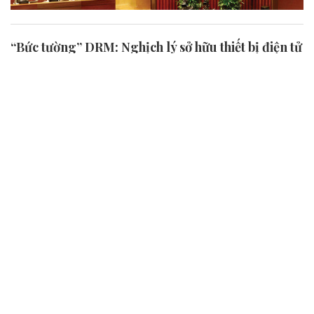
“Bức tường” DRM: Nghịch lý sở hữu thiết bị điện tử
Trong thời đại số, công cụ Quản lý bản quyền kỹ thuật số
(DRM) quy định về sở hữu trí tuệ đã và đang được các doanh
nghiệp công nghệ thiết lập từ cơ chế bảo hộ sự sáng tạo
thành công cụ pháp lý nhằm chiếm độc quyền...