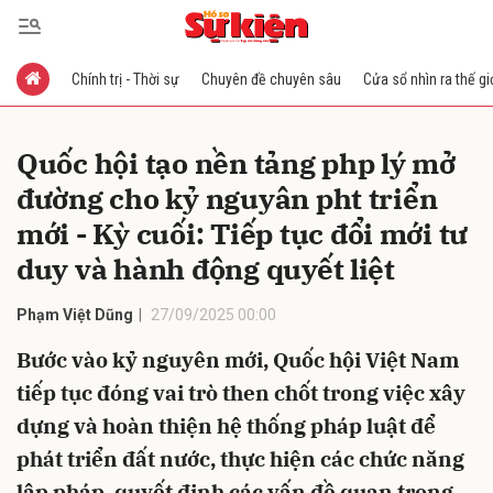
Chính trị - Thời sự
Chuyên đề chuyên sâu
Cửa sổ nhìn ra thế gi
Gửi bình luận
Quốc hội tạo nền tảng php lý mở
đường cho kỷ nguyân pht triển
mới - Kỳ cuối: Tiếp tục đổi mới tư
duy và hành động quyết liệt
Phạm Việt Dũng
27/09/2025 00:00
Hủy
Gửi
Bước vào kỷ nguyên mới, Quốc hội Việt Nam
tiếp tục đóng vai trò then chốt trong việc xây
dựng và hoàn thiện hệ thống pháp luật để
phát triển đất nước, thực hiện các chức năng
lập pháp, quyết định các vấn đề quan trọng