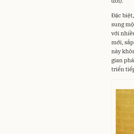
đổi).
Đặc biệt
sung một
với nhiề
mới, sắp
này khôn
gian phá
triển tiế