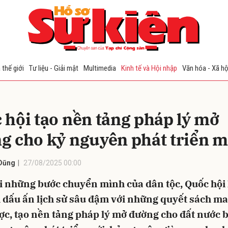
bình luận
 thế giới
Tư liệu - Giải mật
Multimedia
Kinh tế và Hội nhập
Văn hóa - Xã hộ
 hội tạo nền tảng pháp lý mở
g cho kỷ nguyên phát triển m
Dũng
27/08/2025 00:00
Hủy
G
i những bước chuyển mình của dân tộc, Quốc hội
i dấu ấn lịch sử sâu đậm với những quyết sách m
ợc, tạo nền tảng pháp lý mở đường cho đất nước 