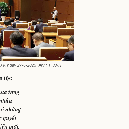
óa XV, ngày 27-6-2025_Ảnh: TTXVN
n tộc
hưa từng
 nhân
lại những
c quyết
iển mới.