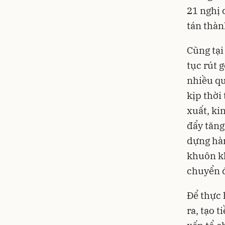
21 nghị 
tán thàn
Cũng tại
tục rút 
nhiều qu
kịp thời
xuất, ki
đẩy tăng
dựng hàn
khuôn kh
chuyển đổ
Để thực
ra, tạo 