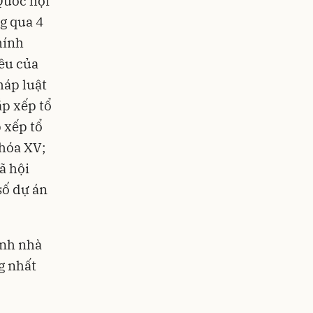
Quốc hội
g qua 4
hính
iều của
háp luật
ắp xếp tổ
 xếp tổ
hóa XV;
ã hội
số dự án
ính nhà
g nhất