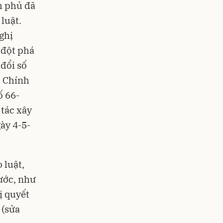
h phủ đã
luật.
Nghị
 đột phá
 đổi số
ộ Chính
ố 66-
 tác xây
ày 4-5-
 luật,
ước, như
ị quyết
 (sửa