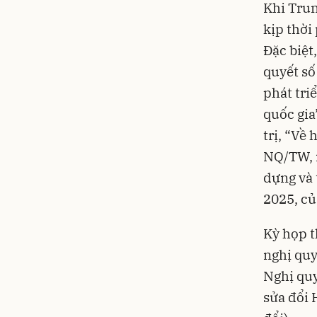
Khi Trun
kịp thời
Đặc biệt
quyết số
phát tri
quốc gia
trị, “Về
NQ/TW, n
dựng và 
2025, củ
Kỳ họp t
nghị quy
Nghị quy
sửa đổi 