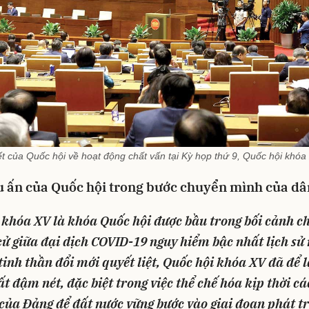
ết của Quốc hội về hoạt động chất vấn tại Kỳ họp thứ 9, Quốc hội kh
u ấn của Quốc hội trong bước chuyển mình của dâ
 khóa XV là khóa Quốc hội được bầu trong bối cảnh c
 cử giữa đại dịch COVID-19 nguy hiểm bậc nhất lịch sử
 tinh thần đổi mới quyết liệt, Quốc hội khóa XV đã để 
t đậm nét, đặc biệt trong việc thể chế hóa kịp thời cá
 của Đảng để đất nước vững bước vào giai đoạn phát tr