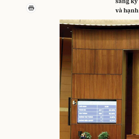
sang kỷ
và hạnh