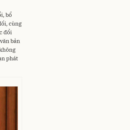
i, bổ
đối, cùng
c đổi
 văn bản
 không
oạn phát