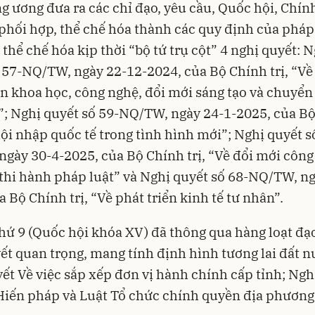
g ương đưa ra các chỉ đạo, yêu cầu, Quốc hội, Chín
 phối hợp, thể chế hóa thành các quy định của pháp 
, thể chế hóa kịp thời “bộ tứ trụ cột” 4 nghị quyết: 
 57-NQ/TW, ngày 22-12-2024, của Bộ Chính trị, “Về
ển khoa học, công nghệ, đổi mới sáng tạo và chuyển
”; Nghị quyết số 59-NQ/TW, ngày 24-1-2025, của B
 hội nhập quốc tế trong tình hình mới”; Nghị quyết s
gày 30-4-2025, của Bộ Chính trị, “Về đổi mới công
thi hành pháp luật” và Nghị quyết số 68-NQ/TW, ng
a Bộ Chính trị, “Về phát triển kinh tế tư nhân”.
hứ 9 (Quốc hội khóa XV) đã thông qua hàng loạt đạo
ết quan trọng, mang tính định hình tương lai đất n
ết Về việc sắp xếp đơn vị hành chính cấp tỉnh; Ngh
Hiến pháp và Luật Tổ chức chính quyền địa phương