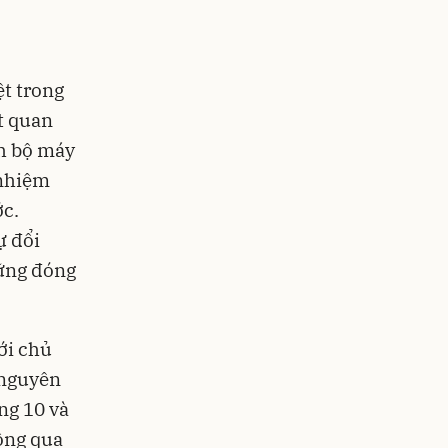
ệt trong
t quan
ch bộ máy
 nhiệm
ớc.
ự đổi
hững đóng
ới chủ
 nguyên
ng 10 và
ông qua