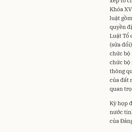
xếp tổ c
Khóa XV,
luật gồm
quyền đị
Luật Tổ 
(sửa đổi
chức bộ 
chức bộ 
thông qu
của đất 
quan trọ
Kỳ họp đ
nước tin
của Đản