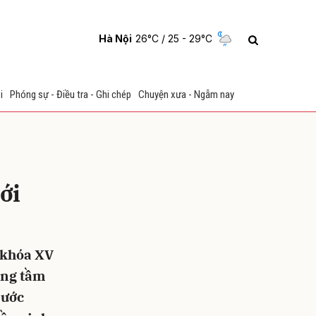
Hà Nội
26°C
/ 25 - 29°C
i
Phóng sự - Điều tra - Ghi chép
Chuyện xưa - Ngẫm nay
ới
ửi
 khóa XV
ang tầm
bước