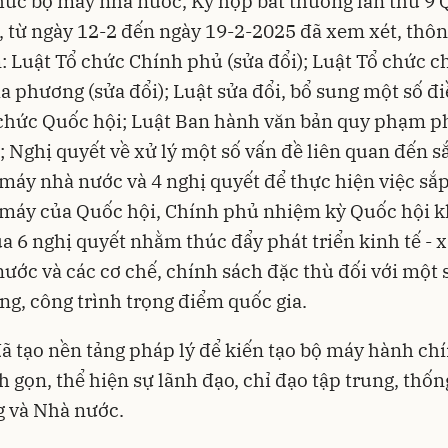
hức bộ máy nhà nước, Kỳ họp bất thường lần thứ 9 
 từ ngày 12-2 đến ngày 19-2-2025 đã xem xét, thôn
: Luật Tổ chức Chính phủ (sửa đổi); Luật Tổ chức c
a phương (sửa đổi); Luật sửa đổi, bổ sung một số đ
chức Quốc hội; Luật Ban hành văn bản quy phạm p
); Nghị quyết về xử lý một số vấn đề liên quan đến s
máy nhà nước và 4 nghị quyết để thực hiện việc sắp
máy của Quốc hội, Chính phủ nhiệm kỳ Quốc hội k
a 6 nghị quyết nhằm thúc đẩy phát triển kinh tế - x
nước và các cơ chế, chính sách đặc thù đối với một 
ng, công trình trọng điểm quốc gia.
ã tạo nền tảng pháp lý để kiến tạo bộ máy hành ch
h gọn, thể hiện sự lãnh đạo, chỉ đạo tập trung, thốn
g và Nhà nước.