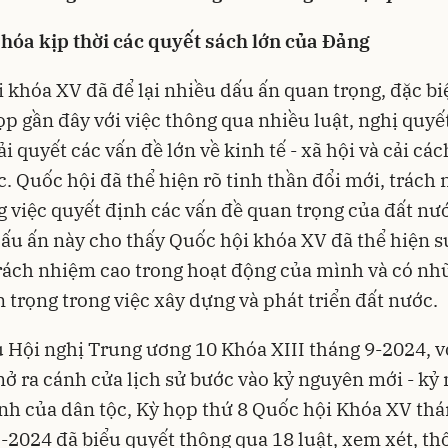
hóa kịp thời các quyết sách lớn của Đảng
 khóa XV đã để lại nhiều dấu ấn quan trọng, đặc bi
ọp gần đây với việc thông qua nhiều luật, nghị quyế
ải quyết các vấn đề lớn về kinh tế - xã hội và cải cá
. Quốc hội đã thể hiện rõ tinh thần đổi mới, trách
g việc quyết định các vấn đề quan trọng của đất nư
u ấn này cho thấy Quốc hội khóa XV đã thể hiện s
rách nhiệm cao trong hoạt động của mình và có n
 trọng trong việc xây dựng và phát triển đất nước.
 Hội nghị Trung ương 10 Khóa XIII tháng 9-2024, v
ở ra cánh cửa lịch sử bước vào kỷ nguyên mới - kỷ
h của dân tộc, Kỳ họp thứ 8 Quốc hội Khóa XV thá
-2024 đã biểu quyết thông qua 18 luật, xem xét, th