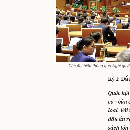
Các đại biểu thông qua Nghị quy
Kỳ I: Dấ
Quốc hội
có - bầu
loại. Với
dấu ấn rấ
sách lớn