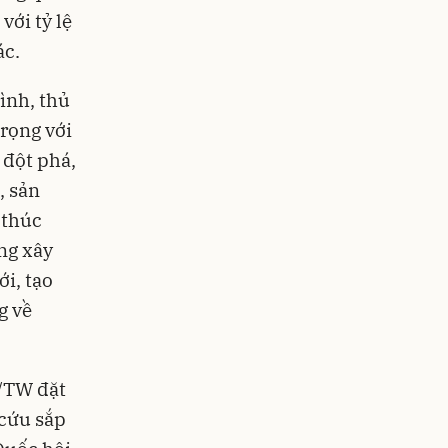
với tỷ lệ
ác.
ình, thủ
trọng với
 đột phá,
, sản
 thúc
ng xây
i, tạo
g về
/TW đặt
 cứu sắp