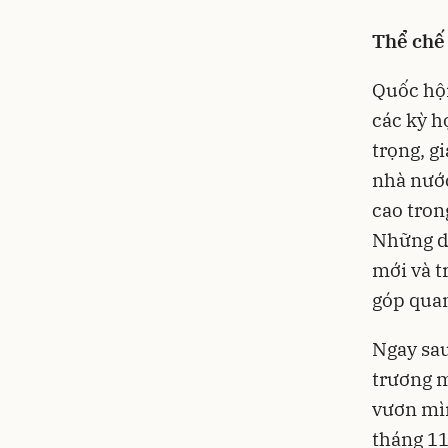
Thể chế 
Quốc hội
các kỳ h
trọng, gi
nhà nước
cao tron
Những dấ
mới và t
góp quan
Ngay sau
trương m
vươn mìn
tháng 11