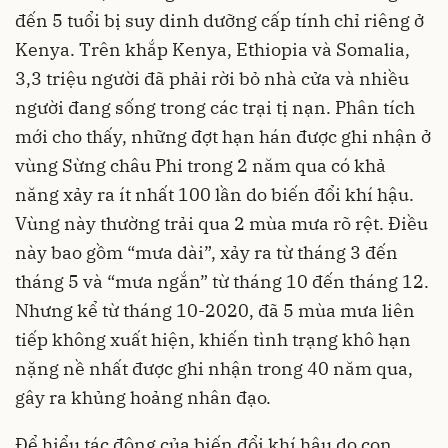
đến 5 tuổi bị suy dinh dưỡng cấp tính chỉ riêng ở
Kenya. Trên khắp Kenya, Ethiopia và Somalia,
3,3 triệu người đã phải rời bỏ nhà cửa và nhiều
người đang sống trong các trại tị nạn. Phân tích
mới cho thấy, những đợt hạn hán được ghi nhận ở
vùng Sừng châu Phi trong 2 năm qua có khả
năng xảy ra ít nhất 100 lần do biến đổi khí hậu.
Vùng này thường trải qua 2 mùa mưa rõ rệt. Điều
này bao gồm “mưa dài”, xảy ra từ tháng 3 đến
tháng 5 và “mưa ngắn” từ tháng 10 đến tháng 12.
Nhưng kể từ tháng 10-2020, đã 5 mùa mưa liên
tiếp không xuất hiện, khiến tình trạng khô hạn
nặng nề nhất được ghi nhận trong 40 năm qua,
gây ra khủng hoảng nhân đạo.
Để hiểu tác động của biến đổi khí hậu do con