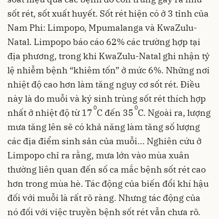
sốt rét, sốt xuất huyết. Sốt rét hiện có ở 3 tỉnh của
Nam Phi: Limpopo, Mpumalanga và KwaZulu-
Natal. Limpopo báo cáo 62% các trường hợp tại
địa phương, trong khi KwaZulu-Natal ghi nhận tỷ
lệ nhiễm bệnh “khiêm tốn” ở mức 6%. Những nơi
nhiệt độ cao hơn làm tăng nguy cơ sốt rét. Điều
này là do muỗi và ký sinh trùng sốt rét thích hợp
0
0
nhất ở nhiệt độ từ 17
C đến 35
C. Ngoài ra, lượng
mưa tăng lên sẽ có khả năng làm tăng số lượng
các địa điểm sinh sản của muỗi... Nghiên cứu ở
Limpopo chỉ ra rằng, mưa lớn vào mùa xuân
thường liên quan đến số ca mắc bệnh sốt rét cao
hơn trong mùa hè. Tác động của biến đổi khí hậu
đối với muỗi là rất rõ ràng. Nhưng tác động của
nó đối với việc truyền bệnh sốt rét vẫn chưa rõ.