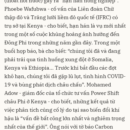
(thoát hơi nước) gây ra “hạn hán nông nghiệp”.
Phoebe Wafubwa - cố vấn của Liên đoàn Chữ
thập đỏ và Trăng lưỡi liềm đỏ quốc tế (IFRC) có
trụ sở tại Kenya - cho biết, hạn hán là vụ mới nhất
trong một số cuộc khủng hoảng ảnh hưởng đến
Đông Phi trong những năm gần đây. Trong một
buổi họp báo, bà cho biết: “chúng tôi đã và đang
phải trải qua tình huống xung đột ở Somalia,
Kenya và Ethiopia... Trước khi bắt đầu các đợt
khô hạn, chúng tôi đã gặp lũ lụt, tình hình COVID-
19 và bùng phát dịch châu chấu”. Mohamed
Adow - giám đốc của tổ chức tư vấn Power Shift
châu Phi ở Kenya - cho biết, những kết quả từ
việc phân tích củng cố lý do tại sao biến đổi khí
hậu là “vấn đề bất công lớn nhất và nghiêm trọng
nhất của thế giới”. Ông nói với tờ báo Carbon