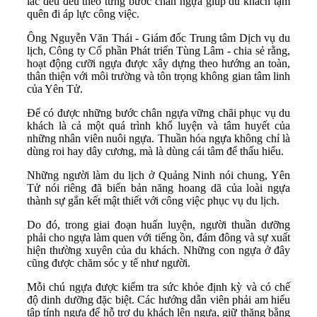
lắc đều đều theo từng bước chân ngựa giúp du khách tạm
quên đi áp lực công việc.
Ông Nguyễn Văn Thái - Giám đốc Trung tâm Dịch vụ du
lịch, Công ty Cổ phần Phát triển Tùng Lâm - chia sẻ rằng,
hoạt động cưỡi ngựa được xây dựng theo hướng an toàn,
thân thiện với môi trường và tôn trọng không gian tâm linh
của Yên Tử.
Để có được những bước chân ngựa vững chãi phục vụ du
khách là cả một quá trình khổ luyện và tâm huyết của
những nhân viên nuôi ngựa. Thuần hóa ngựa không chỉ là
dùng roi hay dây cương, mà là dùng cái tâm để thấu hiểu.
Những người làm du lịch ở Quảng Ninh nói chung, Yên
Tử nói riêng đã biến bản năng hoang dã của loài ngựa
thành sự gắn kết mật thiết với công việc phục vụ du lịch.
Do đó, trong giai đoạn huấn luyện, người thuần dưỡng
phải cho ngựa làm quen với tiếng ồn, đám đông và sự xuất
hiện thường xuyên của du khách. Những con ngựa ở đây
cũng được chăm sóc y tế như người.
Mỗi chú ngựa được kiểm tra sức khỏe định kỳ và có chế
độ dinh dưỡng đặc biệt. Các hướng dẫn viên phải am hiểu
tập tính ngựa để hỗ trợ du khách lên ngựa, giữ thăng bằng