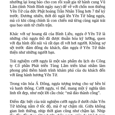
nhường lại long bào cho con rồi xuất gia từ hành cung Vũ
Lâm (tỉnh Ninh Bình ngày nay) để về với chốn non thiêng
Yên Tử của đức Phật hoàng Trần Nhân Tông hơn 7 thế kỷ
trước. Đương nhiên, thời đó ngài lên Yên Tử bằng ngựa,
mà có khi cũng chính là con chiến mã từng cùng ngài trải
qua bao sinh tử chiến trận.
Khác với sự hoang dã của Bình Liêu, ngựa ở Yên Tử là
những chú ngựa thồ đã được thuần hóa kỹ lưỡng, quen
với địa hình đồi núi và rất dạn dĩ với hơi người. Không sợ
sệt trước đám đông du khách, đàn ngựa ở Yên Tử thân
thiện như những người bạn.
Trải nghiệm cưỡi ngựa là một sản phẩm du lịch do Công
ty Cổ phần Phát triển Tùng Lâm triển khai nhằm làm
phong phú thêm hành trình khám phá của du khách đến
với làng hành hương Yên Tử.
Trong văn hóa Á Đông, ngựa tượng trưng cho sự bền bỉ
và hanh thông. Cưỡi ngựa, vì thế, mang một ý nghĩa tâm
linh tốt đẹp, như một lời cầu chúc “mã đáo thành công”.
Điểm đặc biệt của trải nghiệm cưỡi ngựa ở dưới chân Yên
Tử không nằm ở tốc độ, mà ở sự chậm rãi. Giữa không
gian linh thiêng, nhịp thời gian cũng như chậm lại. Nhịp