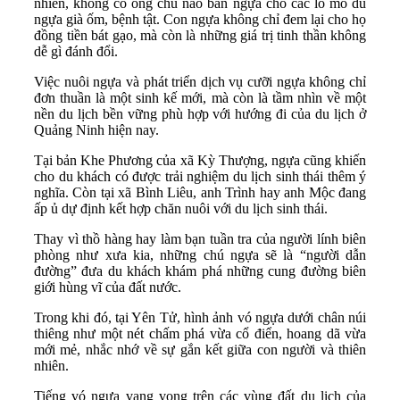
nhiên, không có ông chủ nào bán ngựa cho các lò mổ dù
ngựa già ốm, bệnh tật. Con ngựa không chỉ đem lại cho họ
đồng tiền bát gạo, mà còn là những giá trị tinh thần không
dễ gì đánh đổi.
Việc nuôi ngựa và phát triển dịch vụ cưỡi ngựa không chỉ
đơn thuần là một sinh kế mới, mà còn là tầm nhìn về một
nền du lịch bền vững phù hợp với hướng đi của du lịch ở
Quảng Ninh hiện nay.
Tại bản Khe Phương của xã Kỳ Thượng, ngựa cũng khiến
cho du khách có được trải nghiệm du lịch sinh thái thêm ý
nghĩa. Còn tại xã Bình Liêu, anh Trình hay anh Mộc đang
ấp ủ dự định kết hợp chăn nuôi với du lịch sinh thái.
Thay vì thồ hàng hay làm bạn tuần tra của người lính biên
phòng như xưa kia, những chú ngựa sẽ là “người dẫn
đường” đưa du khách khám phá những cung đường biên
giới hùng vĩ của đất nước.
Trong khi đó, tại Yên Tử, hình ảnh vó ngựa dưới chân núi
thiêng như một nét chấm phá vừa cổ điển, hoang dã vừa
mới mẻ, nhắc nhớ về sự gắn kết giữa con người và thiên
nhiên.
Tiếng vó ngựa vang vọng trên các vùng đất du lịch của