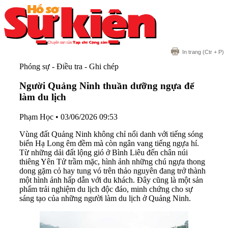
In trang
(Ctr + P)
Phóng sự - Điều tra - Ghi chép
Người Quảng Ninh thuần dưỡng ngựa để
làm du lịch
Phạm Học
•
03/06/2026 09:53
Vùng đất Quảng Ninh không chỉ nổi danh với tiếng sóng
biển Hạ Long êm đềm mà còn ngân vang tiếng ngựa hí.
Từ những dải đất lộng gió ở Bình Liêu đến chân núi
thiêng Yên Tử trầm mặc, hình ảnh những chú ngựa thong
dong gặm cỏ hay tung vó trên thảo nguyên đang trở thành
một hình ảnh hấp dẫn với du khách. Đây cũng là một sản
phẩm trải nghiệm du lịch độc đáo, minh chứng cho sự
sáng tạo của những người làm du lịch ở Quảng Ninh.