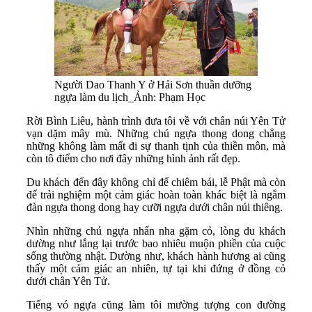
Người Dao Thanh Y ở Hải Sơn thuần dưỡng
ngựa làm du lịch_Ảnh: Phạm Học
Rời Bình Liêu, hành trình đưa tôi về với chân núi Yên Tử
vạn dặm mây mù. Những chú ngựa thong dong chẳng
những không làm mất đi sự thanh tịnh của thiền môn, mà
còn tô điểm cho nơi đây những hình ảnh rất đẹp.
Du khách đến đây không chỉ để chiêm bái, lễ Phật mà còn
để trải nghiệm một cảm giác hoàn toàn khác biệt là ngắm
đàn ngựa thong dong hay cưỡi ngựa dưới chân núi thiêng.
Nhìn những chú ngựa nhẩn nha gặm cỏ, lòng du khách
dường như lắng lại trước bao nhiêu muộn phiền của cuộc
sống thường nhật. Dường như, khách hành hương ai cũng
thấy một cảm giác an nhiên, tự tại khi đứng ở đồng cỏ
dưới chân Yên Tử.
Tiếng vó ngựa cũng làm tôi mường tượng con đường