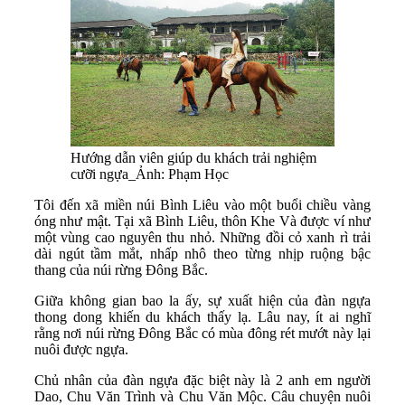
Hướng dẫn viên giúp du khách trải nghiệm
cưỡi ngựa_Ảnh: Phạm Học
Tôi đến xã miền núi Bình Liêu vào một buổi chiều vàng
óng như mật. Tại xã Bình Liêu, thôn Khe Và được ví như
một vùng cao nguyên thu nhỏ. Những đồi cỏ xanh rì trải
dài ngút tầm mắt, nhấp nhô theo từng nhịp ruộng bậc
thang của núi rừng Đông Bắc.
Giữa không gian bao la ấy, sự xuất hiện của đàn ngựa
thong dong khiến du khách thấy lạ. Lâu nay, ít ai nghĩ
rằng nơi núi rừng Đông Bắc có mùa đông rét mướt này lại
nuôi được ngựa.
Chủ nhân của đàn ngựa đặc biệt này là 2 anh em người
Dao, Chu Văn Trình và Chu Văn Mộc. Câu chuyện nuôi