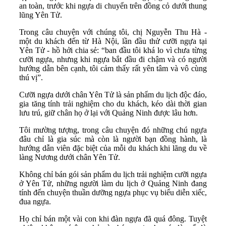
an toàn, trước khi ngựa di chuyển trên đồng cỏ dưới thung
lũng Yên Tử.
Trong câu chuyện với chúng tôi, chị Nguyễn Thu Hà -
một du khách đến từ Hà Nội, lần đầu thử cưỡi ngựa tại
Yên Tử - hồ hởi chia sẻ: “ban đầu tôi khá lo vì chưa từng
cưỡi ngựa, nhưng khi ngựa bắt đầu đi chậm và có người
hướng dẫn bên cạnh, tôi cảm thấy rất yên tâm và vô cùng
thú vị”.
Cưỡi ngựa dưới chân Yên Tử là sản phẩm du lịch độc đáo,
gia tăng tính trải nghiệm cho du khách, kéo dài thời gian
lưu trú, giữ chân họ ở lại với Quảng Ninh được lâu hơn.
Tôi mường tượng, trong câu chuyện đó những chú ngựa
đâu chỉ là gia súc mà còn là người bạn đồng hành, là
hướng dẫn viên đặc biệt của mỗi du khách khi lãng du về
làng Nương dưới chân Yên Tử.
Không chỉ bán gói sản phẩm du lịch trải nghiệm cưỡi ngựa
ở Yên Tử, những người làm du lịch ở Quảng Ninh đang
tính đến chuyện thuần dưỡng ngựa phục vụ biểu diễn xiếc,
đua ngựa.
Họ chỉ bán một vài con khi đàn ngựa đã quá đông. Tuyệt