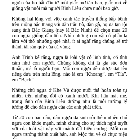
ngựa của họ bắt đầu từ một giấc mơ táo bạo, giấc mơ về
giống vật nuôi mà người Bình Liêu chưa nuôi bao giờ.
Không hài lòng với việc canh tác truyền thống bấp bênh
trên ruộng bậc thang với đàn trâu bò, đàn gà, họ đã lặn lội
sang tỉnh Bắc Giang (nay là Bắc Ninh) để chọn mua 20
con ngựa giống đầu tiên. Nhìn những con vật có phần lạ
lẫm với thổ nhưỡng quê nhà, ít ai nghĩ rằng chúng sẽ trở
thành tài sản quý của cả vùng.
Anh Trình kể rằng, ngựa là loài vật có linh tính, có tình
cảm như con người. Chúng không chỉ là gia súc đơn
thuần, mà là người bạn. Mỗi con ngựa đều được đặt tên
riêng dựa trên màu lông, nào là em “Khoang”, em “Tía”,
em “Bạch”...
Những chú ngựa ở Khe Và được nuôi thả hoàn toàn tự
nhiên trên những đồi cỏ xanh mướt. Khí hậu mát mẻ,
trong lành của Bình Liêu dường như là môi trường lý
tưởng để cho đàn ngựa của các anh phát triển.
Từ 20 con ban đầu, đàn ngựa đã sinh sôi thêm nhiều chú
ngựa con khỏe mạnh, minh chứng cho sự thích nghi tuyệt
vời của loài vật này với mảnh đất biên cương. Mỗi con
ngựa trưởng thành xuất bán, anh Mộc thu về cả chục triệu