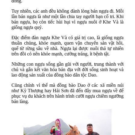
đồng.
Tuy nhiên, các anh đều không đành lòng bán ngựa đi. Mỗi
lần bán ngựa là như một lần chia tay người bạn cố tri. Khi
bán ngựa, họ còn tiếc hùi hụi vì ngựa nuôi ở Khe Và là
giống ngựa quý.
Đặc điểm đàn ngựa Khe Và có giá trị cao, là giống ngựa
thuần chủng, khỏe mạnh, quen vận chuyển sản vật hồi,
quế từ rừng sâu về nhà. Ngựa lại được nuôi thả tự nhiên
trên đồi cỏ nên khỏe mạnh, cường tráng, ít bệnh tật.
Những con ngựa sống gần gũi với người, trung thành với
chủ và gắn kết văn hóa bản địa với đời sống sinh hoạt và
lao động sản xuất của đồng bào dân tộc Dao.
Cũng chính vì thế mà đồng bào Dao ở các xã miền núi
như Kỳ Thượng hay Hải Sơn đã đến đây mua ngựa về để
phục vụ du khách trên hành trình cưỡi ngựa chiêm ngưỡng
bản làng.