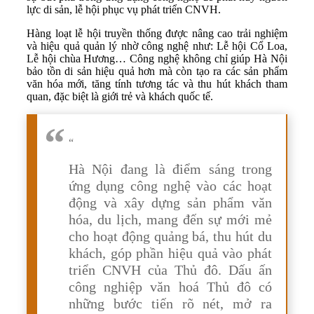
lực di sản, lễ hội phục vụ phát triển CNVH.
Hàng loạt lễ hội truyền thống được nâng cao trải nghiệm
và hiệu quả quản lý nhờ công nghệ như: Lễ hội Cổ Loa,
Lễ hội chùa Hương… Công nghệ không chỉ giúp Hà Nội
bảo tồn di sản hiệu quả hơn mà còn tạo ra các sản phẩm
văn hóa mới, tăng tính tương tác và thu hút khách tham
quan, đặc biệt là giới trẻ và khách quốc tế.
“
Hà Nội đang là điểm sáng trong
ứng dụng công nghệ vào các hoạt
động và xây dựng sản phẩm văn
hóa, du lịch, mang đến sự mới mẻ
cho hoạt động quảng bá, thu hút du
khách, góp phần hiệu quả vào phát
triển CNVH của Thủ đô. Dấu ấn
công nghiệp văn hoá Thủ đô có
những bước tiến rõ nét, mở ra