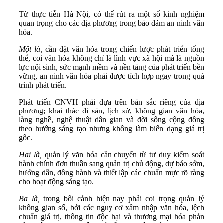
Từ thực tiễn Hà Nội, có thể rút ra một số kinh nghiệm
quan trọng cho các địa phương trong bảo đảm an ninh văn
hóa.
Một
là
,
cần đặt văn hóa trong chiến lược phát triển tổng
thể, coi văn hóa không chỉ là lĩnh vực xã hội mà là nguồn
lực nội sinh, sức mạnh mềm và nền tảng của phát triển bền
vững, an ninh văn hóa phải được tích hợp ngay trong quá
trình phát triển.
Phát triển CNVH phải dựa trên bản sắc riêng của địa
phương; khai thác di sản, lịch sử, không gian văn hóa,
làng nghề, nghệ thuật dân gian và đời sống cộng đồng
theo hướng sáng tạo nhưng không làm biến dạng giá trị
gốc.
Hai
là,
quản lý văn hóa cần chuyển từ tư duy kiểm soát
hành chính đơn thuần sang quản trị chủ động, dự báo sớm,
hướng dẫn, đồng hành và thiết lập các chuẩn mực rõ ràng
cho hoạt động sáng tạo.
Ba
là
,
trong bối cảnh hiện nay phải coi trọng quản lý
không gian số, bởi các nguy cơ xâm nhập văn hóa, lệch
chuẩn giá trị, thông tin độc hại và thương mại hóa phản