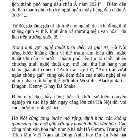
lịch thành phố hàng đầu châu Á năm 2024”, “Điểm đến
du lịch thành phố cho kỳ nghỉ ngắn ngày hàng đầu châu Á
2024”...
Từ đó, gia tăng giá trị kinh tế cho ngành du lịch, đồng thời
khẳng định vị thế, hình ảnh và thương hiệu văn hóa - du
lịch trên trường quốc tế.
T
rong lĩnh vực nghệ thuật biểu diễn và giải trí,
Hà Nội
từng bước khẳng định vị thế trung tâm biểu diễn nghệ
thuật lớn của cả nước. Thành phố liên tục tổ chức nhiều
chương trình nghệ thuật quy mô lớn, thu hút hàng vạn
khán giả như concert “Anh trai say hi”, “Anh trai vượt
ngàn chông gai”, cùng các đêm diễn của nhiều nghệ sĩ và
nhóm nhạc nổi tiếng thế giới như Westlife, Blackpink, G-
Dragon, Kenny G hay DJ Snake.
Điều này cho thấy năng lực tổ chức sự kiện chuyên
nghiệp và sức hấp dẫn ngày càng lớn của Hà Nội đối với
các chương trình giải trí.
Hà Nội cũng từng bước mở
rộng,
định hình các không
gian sáng tạo mới gắn với quy hoạch đô thị văn hóa
.
Các
công trình văn hóa mới như Nhà hát Hồ Gươm, Trung tâm
Triển lãm Việt Nam tại Đông Anh, hay Dự án Nhà hát