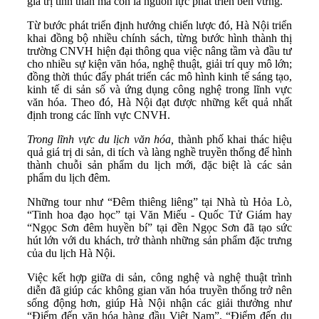
giá trị tinh thần mà còn là nguồn lực phát triển bền vững.
Từ bước phát triển định hướng chiến lược đó, Hà Nội triển
khai đồng bộ nhiều chính sách, từng bước hình thành thị
trường CNVH hiện đại thông qua việc nâng tầm và đầu tư
cho nhiều sự kiện văn hóa, nghệ thuật, giải trí quy mô lớn;
đồng thời thúc đẩy phát triển các mô hình kinh tế sáng tạo,
kinh tế di sản số và ứng dụng công nghệ trong lĩnh vực
văn hóa. Theo đó, Hà Nội đạt được những kết quả nhất
định trong các lĩnh vực CNVH.
T
rong lĩnh vực du lịch văn hóa,
thành phố khai thác hiệu
quả giá trị di sản, di tích và làng nghề truyền thống để hình
thành chuỗi sản phẩm du lịch mới, đặc biệt là các sản
phẩm du lịch đêm.
Những tour như “Đêm thiêng liêng” tại Nhà tù Hỏa Lò,
“Tinh hoa đạo học” tại Văn Miếu - Quốc Tử Giám hay
“Ngọc Sơn đêm huyền bí” tại đền Ngọc Sơn đã tạo sức
hút lớn với du khách, trở thành những sản phẩm đặc trưng
của du lịch Hà Nội.
Việc kết hợp giữa di sản, công nghệ và nghệ thuật trình
diễn đã giúp các không gian văn hóa truyền thống trở nên
sống động hơn, giúp Hà Nội nhận các giải thưởng như
“Điểm đến văn hóa hàng đầu Việt Nam”, “Điểm đến du