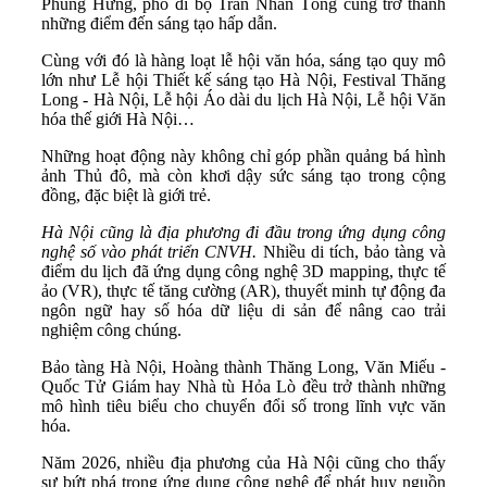
Phùng Hưng, phố đi bộ Trần Nhân Tông cũng trở thành
những điểm đến sáng tạo hấp dẫn.
Cùng với đó là hàng loạt lễ hội văn hóa, sáng tạo quy mô
lớn như Lễ hội Thiết kế sáng tạo Hà Nội, Festival Thăng
Long - Hà Nội, Lễ hội Áo dài du lịch Hà Nội, Lễ hội Văn
hóa thế giới Hà Nội…
Những hoạt động này không chỉ góp phần quảng bá hình
ảnh Thủ đô, mà còn khơi dậy sức sáng tạo trong cộng
đồng, đặc biệt là giới trẻ.
Hà Nội
cũng
là địa phương
đi đầu trong ứng dụng công
nghệ số vào phát triển CNVH.
Nhiều di tích, bảo tàng và
điểm du lịch đã ứng dụng công nghệ 3D mapping, thực tế
ảo (VR), thực tế tăng cường (AR), thuyết minh tự động đa
ngôn ngữ hay số hóa dữ liệu di sản để nâng cao trải
nghiệm công chúng.
Bảo tàng Hà Nội, Hoàng thành Thăng Long, Văn Miếu -
Quốc Tử Giám hay Nhà tù Hỏa Lò đều trở thành những
mô hình tiêu biểu cho chuyển đổi số trong lĩnh vực văn
hóa.
Năm 2026, nhiều địa phương của Hà Nội cũng cho thấy
sự bứt phá trong ứng dụng công nghệ để phát huy nguồn