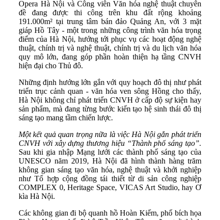
Opera Hà Nội và Công viên Văn hóa nghệ thuật chuyên
đề đang được thi công trên khu đất rộng khoảng
191.000m² tại trung tâm bán đảo Quảng An, với 3 mặt
giáp Hồ Tây - một trong những công trình văn hóa trọng
điểm của Hà Nội, hướng tới phục vụ các hoạt động nghệ
thuật, chính trị và nghệ thuật, chính trị và du lịch văn hóa
quy mô lớn, đang góp phần hoàn thiện hạ tầng CNVH
hiện đại cho Thủ đô.
Những định hướng lớn gắn với quy hoạch đô thị như phát
triển trục cảnh quan - văn hóa ven sông Hồng cho thấy,
Hà Nội không chỉ phát triển CNVH ở cấp độ sự kiện hay
sản phẩm, mà đang từng bước kiến tạo hệ sinh thái đô thị
sáng tạo mang tầm chiến lược.
Một kết quả quan trọng nữa là việc
Hà Nội gắn phát triển
CNVH với xây dựng thương hiệu “Thành phố sáng tạo”.
Sau khi gia nhập Mạng lưới các thành phố sáng tạo của
UNESCO năm 2019, Hà Nội đã hình thành hàng trăm
không gian sáng tạo văn hóa, nghệ thuật và khởi nghiệp
như Tổ hợp cộng đồng tái thiết từ di sản công nghiệp
COMPLEX 0, Heritage Space, VICAS Art Studio, hay Ơ
kìa Hà Nội.
Các không gian đi bộ quanh hồ Hoàn Kiếm, phố bích họa