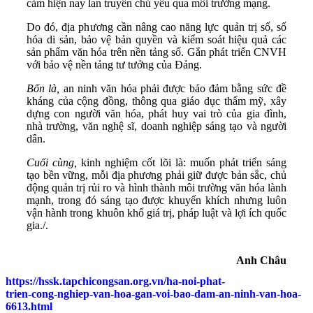
cảm hiện nay lan truyền chủ yếu qua môi trường mạng.
Do đó, địa phương cần nâng cao năng lực quản trị số, số
hóa di sản, bảo vệ bản quyền và kiểm soát hiệu quả các
sản phẩm văn hóa trên nền tảng số. Gắn phát triển CNVH
với bảo vệ nền tảng tư tưởng của Đảng.
Bốn
là,
an ninh văn hóa phải được bảo đảm bằng sức đề
kháng của cộng đồng, thông qua giáo dục thẩm mỹ, xây
dựng con người văn hóa, phát huy vai trò của gia đình,
nhà trường, văn nghệ sĩ, doanh nghiệp sáng tạo và người
dân.
Cuối cùng,
kinh nghiệm cốt lõi là: muốn phát triển sáng
tạo bền vững, mỗi địa phương phải giữ được bản sắc, chủ
động quản trị rủi ro và hình thành môi trường văn hóa lành
mạnh, trong đó sáng tạo được khuyến khích nhưng luôn
vận hành trong khuôn khổ giá trị, pháp luật và lợi ích quốc
gia./.
Anh Châu
https://hssk.tapchicongsan.org.vn/ha-noi-phat-
trien-cong-nghiep-van-hoa-gan-voi-bao-dam-an-ninh-van-hoa-
6613.html