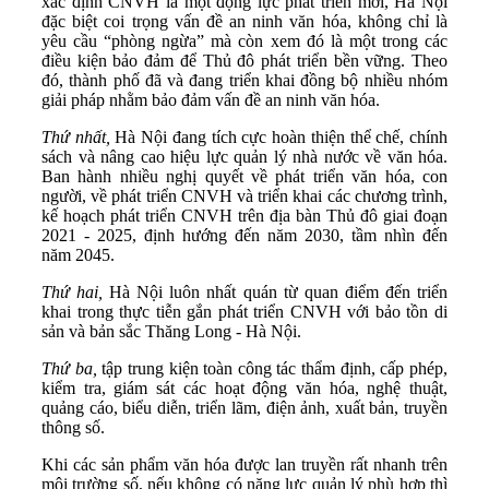
xác định CNVH là một động lực phát triển mới, Hà Nội
đặc biệt coi trọng vấn đề an ninh văn hóa, không chỉ là
yêu cầu “phòng ngừa” mà còn xem đó là một trong các
điều kiện bảo đảm để Thủ đô phát triển bền vững. Theo
đó, thành phố đã và đang triển khai đồng bộ nhiều nhóm
giải pháp nhằm bảo đảm vấn đề an ninh văn hóa.
Thứ nhất,
Hà Nội đang tích cực hoàn thiện thể chế, chính
sách và nâng cao hiệu lực quản lý nhà nước về văn hóa.
Ban hành nhiều nghị quyết về phát triển văn hóa, con
người, về phát triển CNVH và triển khai các chương trình,
kế hoạch phát triển CNVH trên địa bàn Thủ đô giai đoạn
2021 - 2025, định hướng đến năm 2030, tầm nhìn đến
năm 2045.
Thứ hai,
Hà Nội luôn nhất quán từ quan điểm đến triển
khai trong thực tiễn gắn phát triển CNVH với bảo tồn di
sản và bản sắc Thăng Long - Hà Nội.
Thứ ba,
tập trung kiện toàn công tác thẩm định, cấp phép,
kiểm tra, giám sát các hoạt động văn hóa, nghệ thuật,
quảng cáo, biểu diễn, triển lãm, điện ảnh, xuất bản, truyền
thông số.
Khi các sản phẩm văn hóa được lan truyền rất nhanh trên
môi trường số, nếu không có năng lực quản lý phù hợp thì