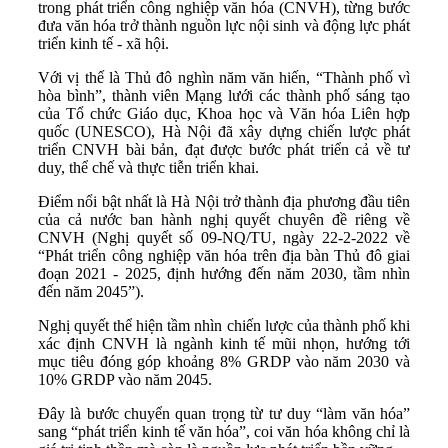
trong phát triển công nghiệp văn hóa (CNVH), từng bước
đưa văn hóa trở thành nguồn lực nội sinh và động lực phát
triển kinh tế - xã hội.
Với vị thế là Thủ đô nghìn năm văn hiến, “Thành phố vì
hòa bình”, thành viên Mạng lưới các thành phố sáng tạo
của Tổ chức Giáo dục, Khoa học và Văn hóa Liên hợp
quốc (UNESCO), Hà Nội đã xây dựng chiến lược phát
triển CNVH bài bản, đạt được bước phát triển cả về tư
duy, thể chế và thực tiễn triển khai.
Điểm nổi bật nhất là Hà Nội trở thành địa phương đầu tiên
của cả nước ban hành nghị quyết chuyên đề riêng về
CNVH (Nghị quyết số 09-NQ/TU, ngày 22-2-2022 về
“Phát triển công nghiệp văn hóa trên địa bàn Thủ đô giai
đoạn 2021 - 2025, định hướng đến năm 2030, tầm nhìn
đến năm 2045”).
Nghị quyết thể hiện tầm nhìn chiến lược của thành phố khi
xác định CNVH là ngành kinh tế mũi nhọn, hướng tới
mục tiêu đóng góp khoảng 8% GRDP vào năm 2030 và
10% GRDP vào năm 2045.
Đây là bước chuyển quan trọng từ tư duy “làm văn hóa”
sang “phát triển kinh tế văn hóa”, coi văn hóa không chỉ là