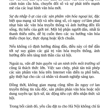
cảnh toàn cầu hóa, chuyển đổi số và sự phát triển mạnh
mẽ của các loại hình văn hóa mới.
Sự du nhập ồ ạt của các sản phẩm văn hóa ngoại lai,
đặc
biệt qua mạng xã hội và nền tảng số, có nguy cơ làm phai
nhạt bản sắc văn hóa truyền thống và ảnh hưởng đến lối
sống, thị hiếu của giới trẻ. Một bộ phận người dân, nhất là
thanh thiếu niên, dễ bị cuốn theo các xu hướng văn hóa
thiếu chọn lọc, thực dụng hoặc lệch chuẩn.
Nếu không có định hướng đúng đắn, điều này có thể dẫn
tới sự suy giảm các giá trị văn hóa truyền thống, ảnh
hưởng đến nền tảng tinh thần của xã hội.
Ngoài ra,
vấn đề bản quyền và an ninh trên môi trường số
cũng là thách thức lớn. Việc sao chép, phát tán trái phép
các sản phẩm văn hóa trên Internet vẫn diễn ra phổ biến,
gây thiệt hại cho các cá nhân và doanh nghiệp sáng tạo.
Đồng thời, không gian mạng cũng tiềm ẩn nguy cơ lan
truyền thông tin xấu độc, sản phẩm phản văn hóa hoặc nội
dung xuyên tạc lịch sử, tác động tiêu cực đến nhận thức xã
hội.
Trong bối cảnh đó, yêu cầu đặt ra cho Hà Nội không chỉ là