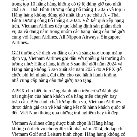
trong top 10 hãng hàng không có tỷ lệ đúng giờ cao nhất
châu Á - Thái Bình Dương công bố tháng 1-2025 và top 5
Hãng hàng không đúng giờ nhất khu vực châu Á - Thái
Bình Dương công bố tháng 4-2024. Với kết quả xếp hạng
trên, Vietnam Airlines tiếp tục khẳng định sản phẩm dịch
vụ đã và đang nằm trong nhóm các hãng hàng đầu thế giới
cùng với Japan Airlines, All Nippon Airways, Singapore
Airlines...
Giải thưởng về dịch vụ đẳng cấp và sáng tạo: trong mảng
dịch vụ, Vietnam Airlines ghi dấu với nhiều giải thưởng ấn
tượng như: Hãng hàng không 5 sao thế giới năm 2024 và
Hãng hàng không 5 sao xuất sắc năm 2025 do APEX (tổ
chức phi lợi nhuận, đại diện cho các hãnh hành không,
nhà cung cấp hàng đầu thế giới) trao tặng.
APEX cho biết, trao tặng danh hiệu trên cơ sở đánh giá
trải nghiệm của hành khách của hàng triệu chuyến bay
toàn cầu. Bên cạnh chất lượng dịch vụ, Vietnam Airlines
được đánh giá cao về khả năng kết nối hành khách quốc tế
đến Việt Nam thông qua những trải nghiệm bay tốt đẹp.
Vietnam Airlines cũng được bình chọn là Hãng hàng
không có dịch vụ cho golfer tốt nhất năm 2024, do tạp chí
Vietnam Golf and Leisure bình chọn; Hãng hàng không có