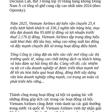
Decision Lab, thứ 3 trong top 10 Hãng hàng không Đông
Nam Á có tổng số ghế cung cấp cao nhất năm 2024 (theo
Opensky).
Năm 2025, Vietnam Airlines dự kiến vận chuyển 25,4
triệu lượt hành khách và 336,3 nghìn tấn hàng hóa, mục
tiêu đạt doanh thu 95.600 tỷ đồng và lợi nhuận trước
thuế 2.176 tỷ đồng. Vietnam Airlines tập trung tăng hiệu
suất khai thác đội tàu bay, nâng cao năng suất lao động
và đẩy mạnh chuyển đổi số trong hoạt động điều hành.
Tổng Công ty cũng đặt ưu tiên vào việc mở rộng các thị
trường quốc tế, nâng cao chất lượng dịch vụ khách hàng
và bảo đảm sự hài lòng tối đa. Cùng với đó, các nhiệm
vụ tái cơ cấu doanh nghiệp sẽ được triển khai mạnh mẽ
để tối ưu hóa hiệu quả hoạt động, đồng thời xây dựng
văn hóa doanh nghiệp vững mạnh, coi trọng an toàn và
phát triển bền vững...
Thành công trong hoạt động xã hội và quảng bá: với
những đóng góp tích cực trong các hoạt động xã hội,
Vietnam Airlines cũng được vinh danh tại các giải thưởng
trong nước và quốc tế. Vietnam Airlines vinh dự nhận giải