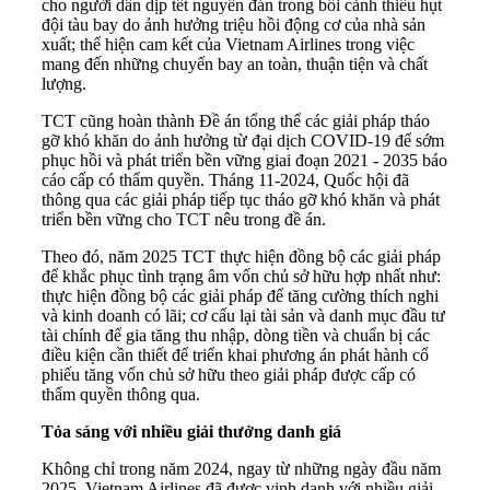
cho người dân dịp tết nguyên đán trong bối cảnh thiếu hụt
đội tàu bay do ảnh hưởng triệu hồi động cơ của nhà sản
xuất; thể hiện cam kết của Vietnam Airlines trong việc
mang đến những chuyến bay an toàn, thuận tiện và chất
lượng.
TCT cũng hoàn thành Đề án tổng thể các giải pháp tháo
gỡ khó khăn do ảnh hưởng từ đại dịch COVID-19 để sớm
phục hồi và phát triển bền vững giai đoạn 2021 - 2035 báo
cáo cấp có thẩm quyền. Tháng 11-2024, Quốc hội đã
thông qua các giải pháp tiếp tục tháo gỡ khó khăn và phát
triển bền vững cho TCT nêu trong đề án.
Theo đó, năm 2025 TCT thực hiện đồng bộ các giải pháp
để khắc phục tình trạng âm vốn chủ sở hữu hợp nhất như:
thực hiện đồng bộ các giải pháp để tăng cường thích nghi
và kinh doanh có lãi; cơ cấu lại tài sản và danh mục đầu tư
tài chính để gia tăng thu nhập, dòng tiền và chuẩn bị các
điều kiện cần thiết để triển khai phương án phát hành cổ
phiếu tăng vốn chủ sở hữu theo giải pháp được cấp có
thẩm quyền thông qua.
Tỏa sáng với nhiều giải thưởng danh giá
Không chỉ trong năm 2024, ngay từ những ngày đầu năm
2025, Vietnam Airlines đã được vinh danh với nhiều giải