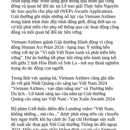
Nhất hạng mục Bình đẳng giới thông qua tham gia cộng
đồng và quan hệ đối tác tại Lễ trao giải Thực hiện Nguyên
tắc trao quyền cho phụ nữ (WEPs Awards Application).
Giải thưởng ghi nhận những nỗ lực của Vietnam Airlines
trong hành trình thúc đẩy bình đẳng giới, đồng thời tạo ra
cơ hội phát triển cho phụ nữ thông qua các hoạt động cộng
đồng và mối quan hệ đối tác bền vững.
Vietnam Airlines giành Giải thưởng Hành động vì cộng
đồng Human Act Prize 2024 - hạng mục Ý tưởng bền
vững với dự án “Vì một Việt Nam xanh và phát triển bền
vững”. Dự án hướng tới phục hồi rừng trên hành lang kết
nối giữa 2 tỉnh Hòa Bình và Sơn La - nơi suy thoái nghiêm
trọng do tác động con người.
Trong lĩnh vực quảng bá, Vietnam Airlines cũng ghi dấu
ấn với giải Nhất Quảng cáo sáng tạo Việt Nam 2024
“Vietnam Airlines - vạn dặm nâng niu” và Thương hiệu
Du lịch - Lữ hành sáng tạo của năm tại Giải thưởng
Quảng cáo sáng tạo Việt Nam - Vạn Xuân Awards 2024.
Bộ phim Giới thiệu điểm đến Landing video “Việt Nam,
không những... mà còn...” được phát sóng trên các chuyến
bay ngay trước khi hạ cánh do Tạp chí Heritage sản xuất
đã xuất sắc đoạt giải Nhì Giải thưởng Thông tin đối ngoại
2024. Điều này góp phần khẳng định vai trò của Vietnam