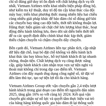
chỉ số đúng giờ duy trì ổn định với chất lượng dịch vụ tốt
nhất, Vietnam Airlines triển khai nhiều biện pháp đồng bộ,
như kiểm tra kỹ thuật, duy trì độ tin cậy khai thác của đội
máy bay; triển khai phương thức mang nhiên liệu hai chiều
cùng nhiều giải pháp khác để bảo đảm chỉ số đúng giờ khi
các chuyến bay tăng cao đột biến, thời tiết không thuận lợi.
Hãng thực hiện giám sát chặt chẽ lưu lượng khai thác, hoạt
động điều hành không lưu, theo dõi sát diễn biến thời tiết
để ra các quyết định điều chỉnh khai thác kịp thời, giảm
thiểu chậm chuyến và chậm chuyến dây chuyền.
Bên cạnh đó, Vietnam Airlines liên tục phân tích, cập nhật
dữ liệu đặt chỗ, loại bỏ đặt chỗ khống và điều hành lịch
khai thác tàu bay khoa học, hỗ trợ hành khách đi lại nhanh
chóng, thuận tiện. Chất lượng dịch vụ cũng được nâng
cấp, giúp hành khách cảm nhận trọn vẹn sự tiện nghi và
thoải mái không chỉ trong dịp cao điểm tết. Vietnam
Airlines còn đẩy mạnh ứng dụng công nghệ số, từ đặt vé
đến làm thủ tục, tạo sự tiện lợi tối đa cho khách hàng.
Vietnam Airlines Group ước vận chuyển gần 2,4 triệu lượt
hành khách trong giai đoạn cao điểm tết nguyên đán năm
2025, tăng gần 16% so với cùng kỳ 2024. Kết quả vận
chuyển ghi nhận sự nỗ lực và quyết tâm thực hiện vai trò
của hãng hàng không quốc gia bảo đảm đi lại thông suốt