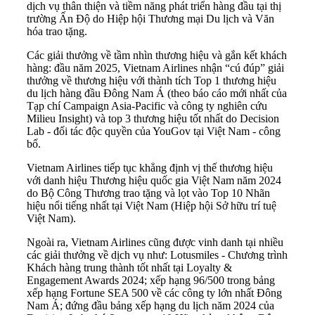
dịch vụ thân thiện và tiềm năng phát triển hàng đầu tại thị
trường Ấn Độ do Hiệp hội Thương mại Du lịch và Văn
hóa trao tặng.
Các giải thưởng về tầm nhìn thương hiệu và gắn kết khách
hàng: đầu năm 2025, Vietnam Airlines nhận “cú đúp” giải
thưởng về thương hiệu với thành tích Top 1 thương hiệu
du lịch hàng đầu Đông Nam Á (theo báo cáo mới nhất của
Tạp chí Campaign Asia-Pacific và công ty nghiên cứu
Milieu Insight) và top 3 thương hiệu tốt nhất do Decision
Lab - đối tác độc quyền của YouGov tại Việt Nam - công
bố.
Vietnam Airlines tiếp tục khẳng định vị thế thương hiệu
với danh hiệu Thương hiệu quốc gia Việt Nam năm 2024
do Bộ Công Thương trao tặng và lọt vào Top 10 Nhãn
hiệu nổi tiếng nhất tại Việt Nam (Hiệp hội Sở hữu trí tuệ
Việt Nam).
Ngoài ra, Vietnam Airlines cũng được vinh danh tại nhiều
các giải thưởng về dịch vụ như: Lotusmiles - Chương trình
Khách hàng trung thành tốt nhất tại Loyalty &
Engagement Awards 2024; xếp hạng 96/500 trong bảng
xếp hạng Fortune SEA 500 về các công ty lớn nhất Đông
Nam Á; đứng đầu bảng xếp hạng du lịch năm 2024 của