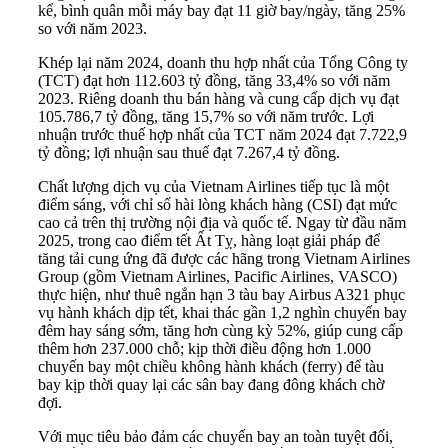
kể, bình quân mỗi máy bay đạt 11 giờ bay/ngày, tăng 25%
so với năm 2023.
Khép lại năm 2024, doanh thu hợp nhất của Tổng Công ty
(TCT) đạt hơn 112.603 tỷ đồng, tăng 33,4% so với năm
2023. Riêng doanh thu bán hàng và cung cấp dịch vụ đạt
105.786,7 tỷ đồng, tăng 15,7% so với năm trước. Lợi
nhuận trước thuế hợp nhất của TCT năm 2024 đạt 7.722,9
tỷ đồng; lợi nhuận sau thuế đạt 7.267,4 tỷ đồng.
Chất lượng dịch vụ của Vietnam Airlines tiếp tục là một
điểm sáng, với chỉ số hài lòng khách hàng (CSI) đạt mức
cao cả trên thị trường nội địa và quốc tế. Ngay từ đầu năm
2025, trong cao điểm tết Ất Tỵ, hàng loạt giải pháp để
tăng tải cung ứng đã được các hãng trong Vietnam Airlines
Group (gồm Vietnam Airlines, Pacific Airlines, VASCO)
thực hiện, như thuê ngắn hạn 3 tàu bay Airbus A321 phục
vụ hành khách dịp tết, khai thác gần 1,2 nghìn chuyến bay
đêm hay sáng sớm, tăng hơn cùng kỳ 52%, giúp cung cấp
thêm hơn 237.000 chỗ; kịp thời điều động hơn 1.000
chuyến bay một chiều không hành khách (ferry) để tàu
bay kịp thời quay lại các sân bay đang đông khách chờ
đợi.
Với mục tiêu bảo đảm các chuyến bay an toàn tuyệt đối,