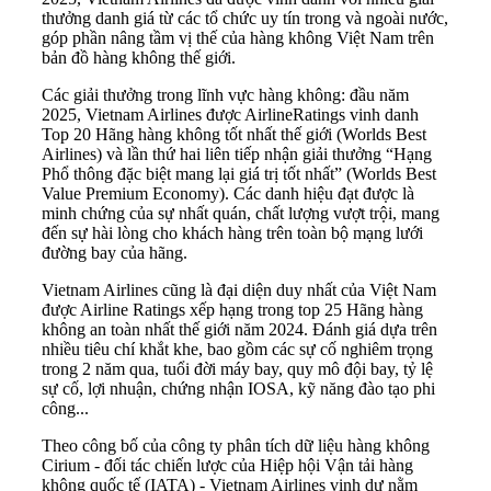
thưởng danh giá từ các tổ chức uy tín trong và ngoài nước,
góp phần nâng tầm vị thế của hàng không Việt Nam trên
bản đồ hàng không thế giới.
Các giải thưởng trong lĩnh vực hàng không: đầu năm
2025, Vietnam Airlines được AirlineRatings vinh danh
Top 20 Hãng hàng không tốt nhất thế giới (Worlds Best
Airlines) và lần thứ hai liên tiếp nhận giải thưởng “Hạng
Phổ thông đặc biệt mang lại giá trị tốt nhất” (Worlds Best
Value Premium Economy). Các danh hiệu đạt được là
minh chứng của sự nhất quán, chất lượng vượt trội, mang
đến sự hài lòng cho khách hàng trên toàn bộ mạng lưới
đường bay của hãng.
Vietnam Airlines cũng là đại diện duy nhất của Việt Nam
được Airline Ratings xếp hạng trong top 25 Hãng hàng
không an toàn nhất thế giới năm 2024. Đánh giá dựa trên
nhiều tiêu chí khắt khe, bao gồm các sự cố nghiêm trọng
trong 2 năm qua, tuổi đời máy bay, quy mô đội bay, tỷ lệ
sự cố, lợi nhuận, chứng nhận IOSA, kỹ năng đào tạo phi
công...
Theo công bố của công ty phân tích dữ liệu hàng không
Cirium - đối tác chiến lược của Hiệp hội Vận tải hàng
không quốc tế (IATA) - Vietnam Airlines vinh dự nằm