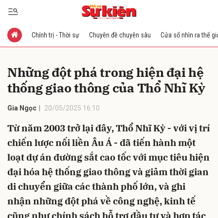
Chính trị - Thời sự
Chuyên đề chuyên sâu
Cửa sổ nhìn ra thế gi
Gửi bình luận
Những đột phá trong hiện đại hệ
thống giao thông của Thổ Nhĩ Kỳ
Gia Ngọc
20/05/2025 16:10
Từ năm 2003 trở lại đây, Thổ Nhĩ Kỳ - với vị trí
chiến lược nối liền Âu Á - đã tiến hành một
Hủy
Gửi
loạt dự án đường sắt cao tốc với mục tiêu hiện
đại hóa hệ thống giao thông và giảm thời gian
di chuyển giữa các thành phố lớn, và ghi
nhận những đột phá về công nghệ, kinh tế
cũng như chính sách hỗ trợ đầu tư và hợp tác