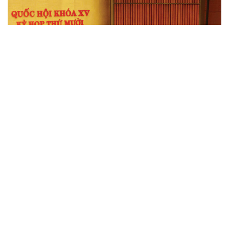
“Bức tường” DRM: Nghịch lý sở hữu thiết bị điện tử
Trong thời đại số, công cụ Quản lý bản quyền kỹ thuật số
(DRM) quy định về sở hữu trí tuệ đã và đang được các doanh
nghiệp công nghệ thiết lập từ cơ chế bảo hộ sự sáng tạo
thành công cụ pháp lý nhằm chiếm độc quyền...