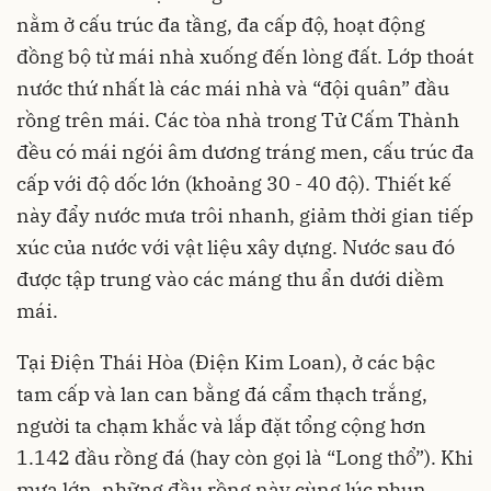
nằm ở cấu trúc đa tầng, đa cấp độ, hoạt động
đồng bộ từ mái nhà xuống đến lòng đất. Lớp thoát
nước thứ nhất là các mái nhà và “đội quân” đầu
rồng trên mái. Các tòa nhà trong Tử Cấm Thành
đều có mái ngói âm dương tráng men, cấu trúc đa
cấp với độ dốc lớn (khoảng 30 - 40 độ). Thiết kế
này đẩy nước mưa trôi nhanh, giảm thời gian tiếp
xúc của nước với vật liệu xây dựng. Nước sau đó
được tập trung vào các máng thu ẩn dưới diềm
mái.
Tại Điện Thái Hòa (Điện Kim Loan), ở các bậc
tam cấp và lan can bằng đá cẩm thạch trắng,
người ta chạm khắc và lắp đặt tổng cộng hơn
1.142 đầu rồng đá (hay còn gọi là “Long thổ”). Khi
mưa lớn, những đầu rồng này cùng lúc phun