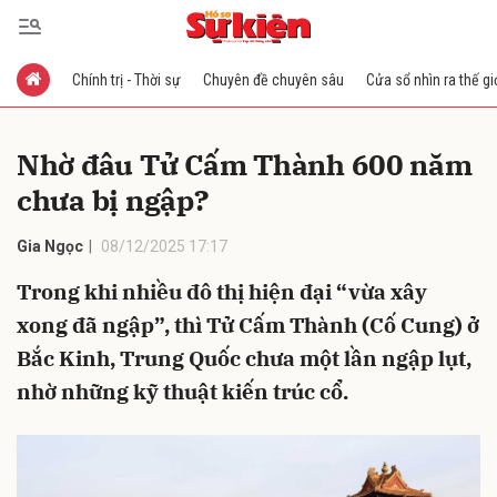
Chính trị - Thời sự
Chuyên đề chuyên sâu
Cửa sổ nhìn ra thế gi
Gửi bình luận
Nhờ đâu Tử Cấm Thành 600 năm
chưa bị ngập?
Gia Ngọc
08/12/2025 17:17
Trong khi nhiều đô thị hiện đại “vừa xây
xong đã ngập”, thì Tử Cấm Thành (Cố Cung) ở
Hủy
Gửi
Bắc Kinh, Trung Quốc chưa một lần ngập lụt,
nhờ những kỹ thuật kiến trúc cổ.