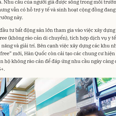
à. Nhu cầu của người già được sống trong môi trườ
ưng vẫn có hỗ trợ y tế và sinh hoạt cộng đồng đang
trường này.
đầu tư bất động sản lớn tham gia vào việc xây dựng
free (không rào cản di chuyển), tích hợp dịch vụ y t
 năng và giải trí. Bên cạnh việc xây dựng các khu n
-free” mới, Hàn Quốc còn cải tạo các chung cư hiện
n hộ không rào cản để đáp ứng nhu cầu ngày càng 
+.