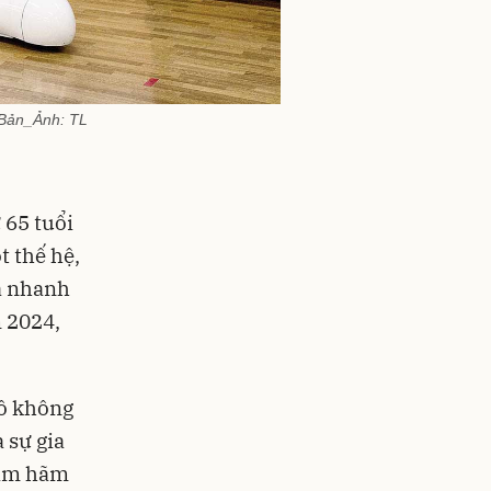
t Bản_Ảnh: TL
ừ 65 tuổi
t thế hệ,
óa nhanh
 2024,
mô không
 sự gia
kìm hãm