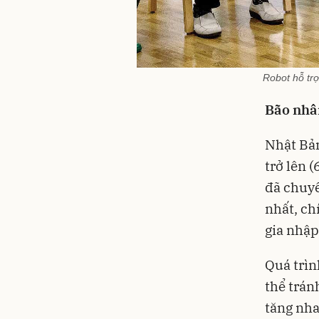
Robot hỗ trợ
Bão nhân
Nhật Bản 
trở lên 
đã chuyể
nhất, ch
gia nhập
Quá trìn
thể trán
tăng nha