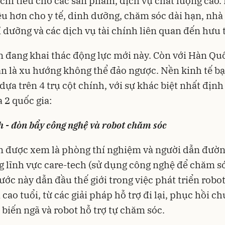
chi tiêu cho các sản phẩm, dịch vụ chất lượng cao.
ều hơn cho y tế, dinh dưỡng, chăm sóc dài hạn, nhà 
ỉ dưỡng và các dịch vụ tài chính liên quan đến hưu t
 đang khai thác động lực mới này. Còn với Hàn Qu
n là xu hướng không thể đảo ngược. Nền kinh tế b
 dựa trên 4 trụ cột chính, với sự khác biệt nhất định
a 2 quốc gia:
h - đòn bẩy công nghệ và robot chăm sóc
 được xem là phòng thí nghiệm và người dẫn đườn
g lĩnh vực care-tech (sử dụng công nghệ để chăm s
ước này dẫn đầu thế giới trong việc phát triển robo
 cao tuổi, từ các giải pháp hỗ trợ đi lại, phục hồi c
biến ngã và robot hỗ trợ tự chăm sóc.