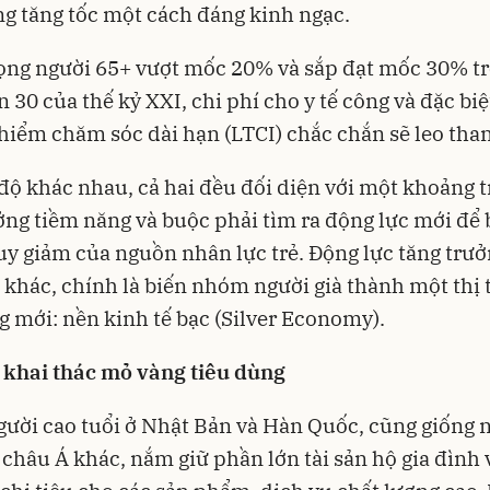
g tăng tốc một cách đáng kinh ngạc.
rọng người 65+ vượt mốc 20% và sắp đạt mốc 30% t
 30 của thế kỷ XXI, chi phí cho y tế công và đặc biệt
hiểm chăm sóc dài hạn (LTCI) chắc chắn sẽ leo than
ộ khác nhau, cả hai đều đối diện với một khoảng 
ởng tiềm năng và buộc phải tìm ra động lực mới để
uy giảm của nguồn nhân lực trẻ. Động lực tăng trư
 khác, chính là biến nhóm người già thành một thị
g mới: nền kinh tế bạc (Silver Economy).
t khai thác mỏ vàng tiêu dùng
ời cao tuổi ở Nhật Bản và Hàn Quốc, cũng giống 
 châu Á khác, nắm giữ phần lớn tài sản hộ gia đình 