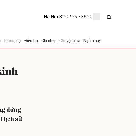
Hà Nội
31°C
/ 25 - 36°C
i
Phóng sự - Điều tra - Ghi chép
Chuyện xưa - Ngẫm nay
kinh
ửi
ang đứng
 lịch sử