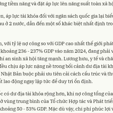
ởng tiềm năng và đặt áp lực lên năng suất toàn xã h
n, áp lực tài khóa đối với ngân sách quốc gia lại bi
u ở 2 nước, dẫn đến một số khác biệt nhất định tro
, với tỷ lệ nợ công so với GDP cao nhất thế giới phát
 khoảng 236 - 237% GDP vào năm 2024, đang phải v
phí an sinh xã hội tăng mạnh. Lương hưu, y tế và ch
đều chịu áp lực nặng nề trong bối cảnh dư địa tài k
. Nhật Bản buộc phải ưu tiên cải cách cấu trúc và t
t lao động ngay lập tức để duy trì ổn định.
 có dư địa tài khóa rộng hơn, khi nợ công tổng củ
ở vùng trung bình của Tổ chức Hợp tác và Phát triể
khoảng 50 - 53% GDP. Mặc dù vậy, chi phí phúc lợi v