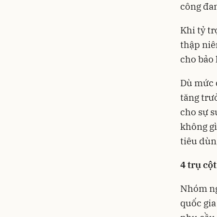
công đan
Khi tỷ t
thập niên
cho bảo 
Dù mức đ
tăng trư
cho sự s
không gì
tiêu dùn
4 trụ cộ
Nhóm ngư
quốc gia