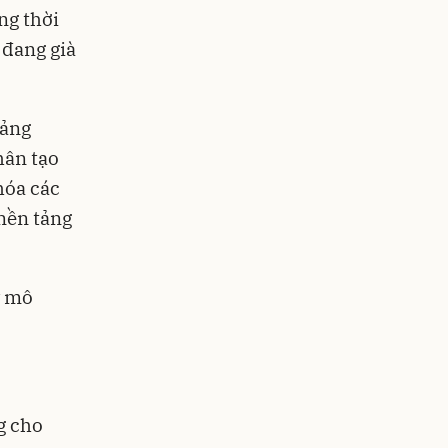
ng thời
 đang già
tảng
hân tạo
hóa các
 nền tảng
y mô
g cho