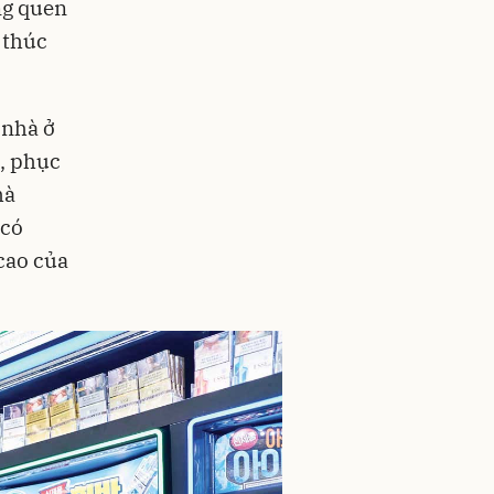
ng quen
 thúc
 nhà ở
ế, phục
hà
 có
cao của