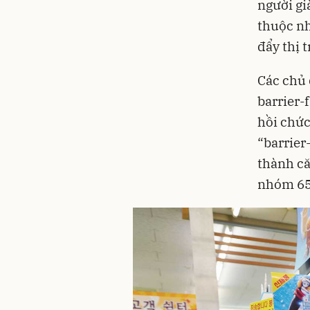
người gi
thuộc nh
đẩy thị 
Các chủ 
barrier-
hồi chức
“barrier
thành că
nhóm 65