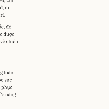
 Họ chi
ở, du
rí.
ốc, đó
ạc được
 về chiến
g toàn
óc sức
t phục
hức năng