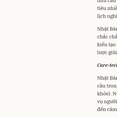
nhu cầu 
tiêu nhi
lịch ngh
Nhật Bản
chắc chắ
kiến tạo
lược giữ
Care-tec
Nhật Bản
cầu tron
khỏe). N
vụ người
đến cảm 