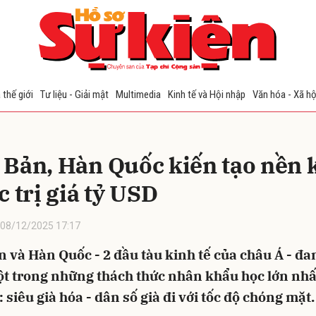
bình luận
 thế giới
Tư liệu - Giải mật
Multimedia
Kinh tế và Hội nhập
Văn hóa - Xã hộ
 Bản, Hàn Quốc kiến tạo nền 
c trị giá tỷ USD
08/12/2025 17:17
Hủy
G
 và Hàn Quốc - 2 đầu tàu kinh tế của châu Á - đ
t trong những thách thức nhân khẩu học lớn nhất
: siêu già hóa - dân số già đi với tốc độ chóng mặt.