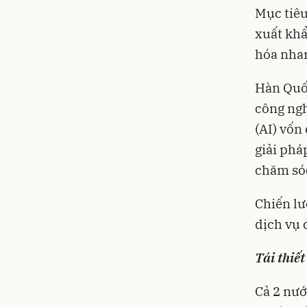
Mục tiêu
xuất khẩ
hóa nha
Hàn Quốc
công ngh
(AI) vốn
giải phá
chăm sóc
Chiến lư
dịch vụ 
Tái thiế
Cả 2 nướ