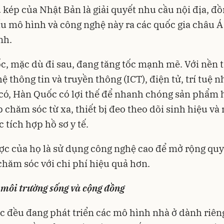
 kép của Nhật Bản là giải quyết nhu cầu nội địa, đồ
u mô hình và công nghệ này ra các quốc gia châu Á
nh.
, mặc dù đi sau, đang tăng tốc mạnh mẽ. Với nền 
ệ thông tin và truyền thông (ICT), điện tử, trí tuệ n
 có, Hàn Quốc có lợi thế để nhanh chóng sản phẩm 
p chăm sóc từ xa, thiết bị đeo theo dõi sinh hiệu và
 tích hợp hồ sơ y tế.
ợc của họ là sử dụng công nghệ cao để mở rộng qu
chăm sóc với chi phí hiệu quả hơn.
t môi trường sống và cộng đồng
c đều đang phát triển các mô hình nhà ở dành riên