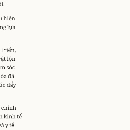
ội.
ểu hiện
ng lựa
 triển,
ật lộn
ăm sóc
hóa đã
húc đẩy
a chính
n kinh tế
à y tế