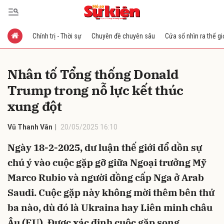
Chính trị - Thời sự
Chuyên đề chuyên sâu
Cửa sổ nhìn ra thế gi
Gửi bình luận
Nhân tố Tổng thống Donald
Trump trong nỗ lực kết thúc
xung đột
Vũ Thanh Vân
20/05/2025 16:10
Ngày 18-2-2025, dư luận thế giới đổ dồn sự
Hủy
Gửi
chú ý vào cuộc gặp gỡ giữa Ngoại trưởng Mỹ
Marco Rubio và người đồng cấp Nga ở Arab
Saudi. Cuộc gặp này không mời thêm bên thứ
ba nào, dù đó là Ukraina hay Liên minh châu
Âu (EU). Được xác định cuộc gặp song