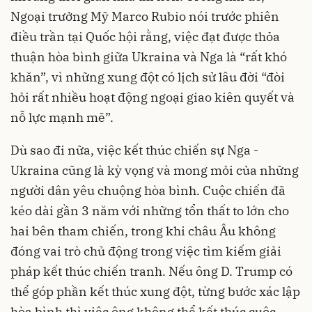
Ngoại trưởng Mỹ Marco Rubio nói trước phiên
điều trần tại Quốc hội rằng, việc đạt được thỏa
thuận hòa bình giữa Ukraina và Nga là “rất khó
khăn”, vì những xung đột có lịch sử lâu đời “đòi
hỏi rất nhiều hoạt động ngoại giao kiên quyết và
nỗ lực mạnh mẽ”.
Dù sao đi nữa, việc kết thúc chiến sự Nga -
Ukraina cũng là kỳ vọng và mong mỏi của những
người dân yêu chuộng hòa bình. Cuộc chiến đã
kéo dài gần 3 năm với những tổn thất to lớn cho
hai bên tham chiến, trong khi châu Âu không
đóng vai trò chủ động trong việc tìm kiếm giải
pháp kết thúc chiến tranh. Nếu ông D. Trump có
thể góp phần kết thúc xung đột, từng bước xác lập
hòa bình thì việc ông không thể kết thúc cuộc