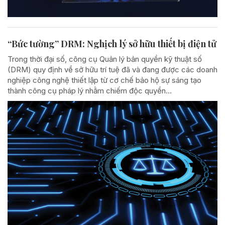
“Bức tường” DRM: Nghịch lý sở hữu thiết bị điện tử
Trong thời đại số, công cụ Quản lý bản quyền kỹ thuật số
(DRM) quy định về sở hữu trí tuệ đã và đang được các doanh
nghiệp công nghệ thiết lập từ cơ chế bảo hộ sự sáng tạo
thành công cụ pháp lý nhằm chiếm độc quyền...