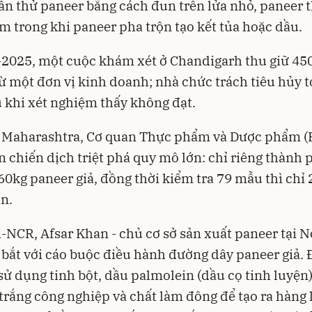
n thử paneer bằng cách đun trên lửa nhỏ, paneer t
 trong khi paneer pha trộn tạo kết tủa hoặc dầu.
2025, một cuộc khám xét ở Chandigarh thu giữ 45
ừ một đơn vị kinh doanh; nhà chức trách tiêu hủy t
 khi xét nghiệm thấy không đạt.
g Maharashtra, Cơ quan Thực phẩm và Dược phẩm (
n chiến dịch triệt phá quy mô lớn: chỉ riêng thành
60kg paneer giả, đồng thời kiểm tra 79 mẫu thì chỉ
n.
i-NCR, Afsar Khan - chủ cơ sở sản xuất paneer tại No
 bắt với cáo buộc điều hành đường dây paneer giả.
sử dụng tinh bột, dầu palmolein (dầu cọ tinh luyện)
 trắng công nghiệp và chất làm đông để tạo ra hàng 