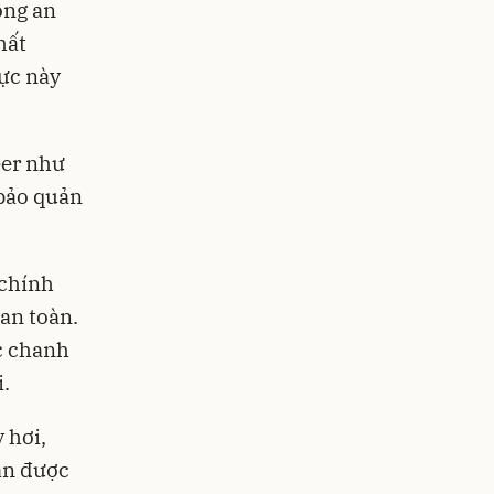
ông an
hất
ực này
eer như
 bảo quản
 chính
an toàn.
c chanh
i.
 hơi,
ân được