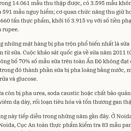
trong 14.061 mẫu thu thập được, có 3.595 mẫu khô
 591 mẫu nguy hiểm; cơ quan chức năng thu giữ ho
660 tấn thực phẩm, khởi tố 3.915 vụ với số tiền phạt
u rupee.
g những mặt hàng bị pha trộn phổ biến nhất là sữa 
 từ sữa. Cuộc khảo sát quốc gia về sữa năm 2011 t
công bố 70% số mẫu sữa trên toàn Ấn Độ không đạt
 trong đó thành phần sữa bị pha loãng bằng nước, 
 rửa và glucose.
ữa còn bị pha urea, soda caustic hoặc chất bảo quản
viêm dạ dày, rối loạn tiêu hóa và tổn thương gan th
ng này tiếp diễn trong những năm gần đây. Ở Noid
Noida, Cục An toàn thực phẩm kiểm tra 83 mẫu pan