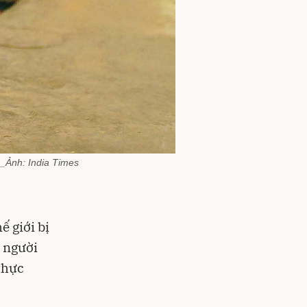
_Ảnh: India Times
ế giới bị
 người
thực