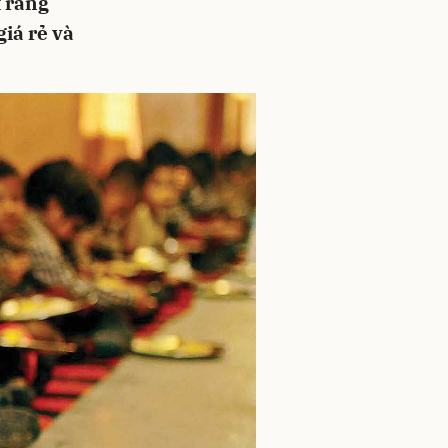
t rằng
giá rẻ và