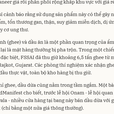
neer giả rồi phân phối rộng khắp khu vực với giá r
sĩ cảnh báo rằng sử dụng sản phẩm này có thể gây 
m, tổn thương gan, thận, suy giảm miễn dịch, dị ứ
y cơ ung thư.
inh (ghee) và dầu ăn là một phần quan trọng của ẩ
 lại là mặt hàng thường bị pha trộn. Trong một chiế
 đặc biệt, FSSAI đã thu giữ khoảng 6,5 tấn ghee từ 
Rajkot, Gujarat. Các phòng thí nghiệm xác nhận ghe
 dầu thực vật, toàn bộ kho hàng bị thu giữ.
ỉ ghee, dầu dừa cũng nằm trong tầm ngắm. Một bài
dManifest cho biết, trước lễ hội Onam - lễ hội quan
ala - nhiều cửa hàng tại bang này bán dầu dừa với g
t (chỉ bằng một nửa giá thông thường).