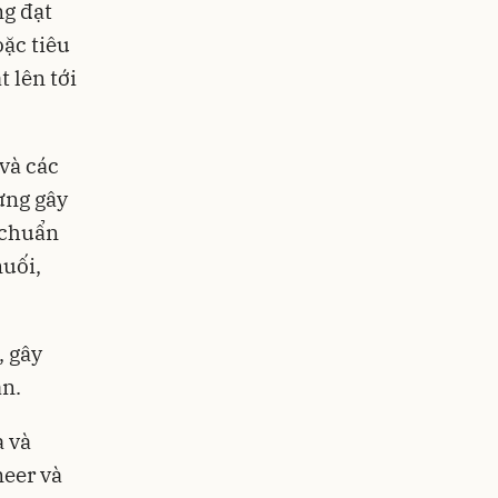
ng đạt
ặc tiêu
 lên tới
và các
ừng gây
 chuẩn
muối,
, gây
ận.
a và
eer và