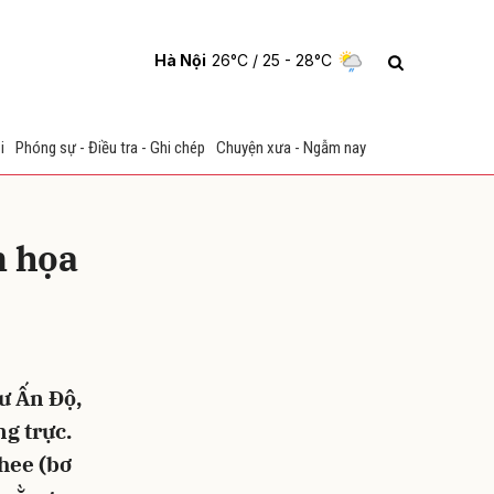
Hà Nội
26°C
/ 25 - 28°C
i
Phóng sự - Điều tra - Ghi chép
Chuyện xưa - Ngẫm nay
m họa
ửi
ư Ấn Độ,
g trực.
ghee (bơ