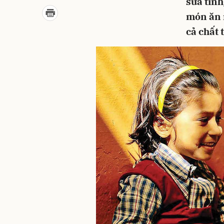
sữa tinh
món ăn m
cả chất 