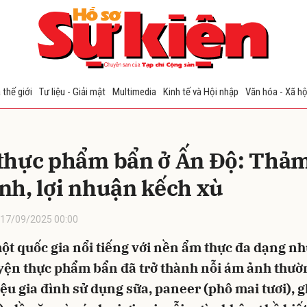
bình luận
 thế giới
Tư liệu - Giải mật
Multimedia
Kinh tế và Hội nhập
Văn hóa - Xã hộ
thực phẩm bẩn ở Ấn Độ: Thả
nh, lợi nhuận kếch xù
17/09/2025 00:00
Hủy
G
t quốc gia nổi tiếng với nền ẩm thực đa dạng nh
yện thực phẩm bẩn đã trở thành nỗi ám ảnh thườn
ệu gia đình sử dụng sữa, paneer (phô mai tươi), 