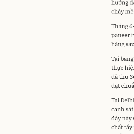
hướng dẫ
chảy mềm
Tháng 6-
paneer t
hàng sau
Tại ban
thực hiệ
đã thu 3
đạt chuẩ
Tại Delh
cảnh sát
dây này 
chất tẩy