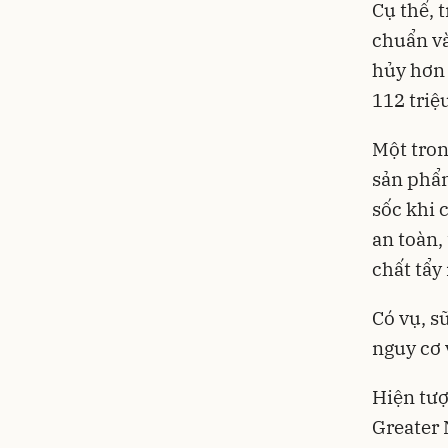
Cụ thể, 
chuẩn và
hủy hơn 
112 triệ
Một tron
sản phẩm
sốc khi 
an toàn,
chất tẩy
Có vụ, s
nguy cơ 
Hiện tượ
Greater 