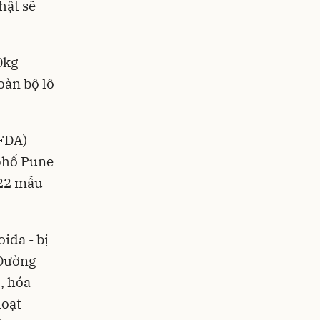
hật sẽ
0kg
oàn bộ lô
FDA)
 phố Pune
 22 mẫu
ida - bị
 Đường
, hóa
loạt