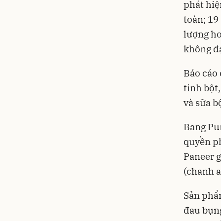
phát hiệ
toàn; 19
lượng ho
không đạ
Báo cáo 
tinh bột
và sữa b
Bang Pun
quyền ph
Paneer g
(chanh a
Sản phẩm
đau bụng