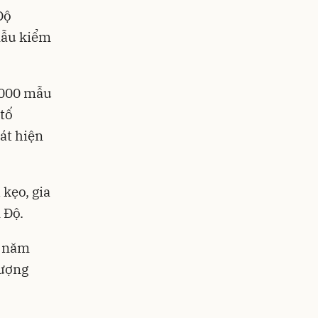
Độ
mẫu kiểm
.000 mẫu
tố
át hiện
kẹo, gia
 Độ.
g năm
lượng