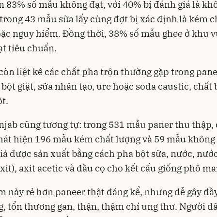
n 83% số mẫu không đạt, với 40% bị đánh giá là kh
 trong 43 mẫu sữa lấy cùng đợt bị xác định là kém c
ặc nguy hiểm. Đồng thời, 38% số mẫu ghee ở khu v
t tiêu chuẩn.
còn liệt kê các chất pha trộn thường gặp trong pan
, bột giặt, sữa nhân tạo, ure hoặc soda caustic, chất
ột.
jab cũng tương tự: trong 531 mẫu paner thu thập,
át hiện 196 mẫu kém chất lượng và 59 mẫu không 
iả được sản xuất bằng cách pha bột sữa, nước, nướ
xit), axit acetic và dầu cọ cho kết cấu giống phô ma
 này rẻ hơn paneer thật đáng kể, nhưng dễ gây đầy
, tổn thương gan, thận, thậm chí ung thư. Người d