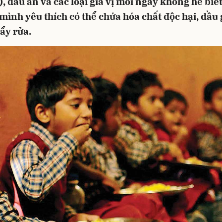
), dầu ăn và các loại gia vị mỗi ngày không hề biế
ình yêu thích có thể chứa hóa chất độc hại, dầu 
tẩy rửa.