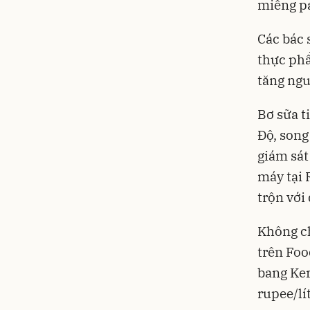
miếng pa
Các bác 
thực phẩ
tăng ngu
Bơ sữa t
Độ, song
giám sát
máy tại 
trộn với
Không ch
trên Foo
bang Ker
rupee/lí