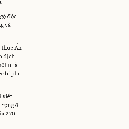
ẻ.
ngộ độc
ng và
m thực Ấn
n dịch
một nhà
e bị pha
 viết
 trọng ở
iá 270