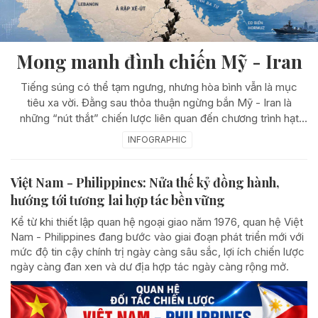
Mong manh đình chiến Mỹ - Iran
Tiếng súng có thể tạm ngưng, nhưng hòa bình vẫn là mục
tiêu xa vời. Đằng sau thỏa thuận ngừng bắn Mỹ - Iran là
những “nút thắt” chiến lược liên quan đến chương trình hạt
nhân Iran, an ninh Israel, xung đột Lebanon, eo biển Hormuz
INFOGRAPHIC
và vai trò của Mỹ tại Trung Đông. Chính những “điểm nghẽn”
này khiến tiến trình hòa bình hết sức mong manh, luôn đối mặt
Việt Nam - Philippines: Nửa thế kỷ đồng hành,
với nguy cơ đổ vỡ.
hướng tới tương lai hợp tác bền vững
Kể từ khi thiết lập quan hệ ngoại giao năm 1976, quan hệ Việt
Nam - Philippines đang bước vào giai đoạn phát triển mới với
mức độ tin cậy chính trị ngày càng sâu sắc, lợi ích chiến lược
ngày càng đan xen và dư địa hợp tác ngày càng rộng mở.