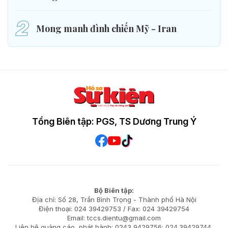
2
Mong manh đình chiến Mỹ - Iran
Tổng Biên tập: PGS, TS Dương Trung Ý
Bộ Biên tập:
Địa chỉ: Số 28, Trần Bình Trọng - Thành phố Hà Nội
Điện thoại: 024 39429753 / Fax: 024 39429754
Email: tccs.dientu@gmail.com
Liên hệ quảng cáo, phát hành: 0243 9429756; 024.39429744.