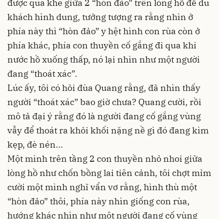
được qua khe giữa 2 “hòn đảo” trên lòng hồ để du
khách hình dung, tưởng tượng ra rằng nhìn ở
phía này thì “hòn đảo” y hệt hình con rùa còn ở
phía khác, phía con thuyền cố gắng đi qua khi
nước hồ xuống thấp, nó lại nhìn như một người
đang “thoát xác”.
Lúc ấy, tôi có hỏi đùa Quang rằng, đã nhìn thấy
người “thoát xác” bao giờ chưa? Quang cười, rồi
mô tả đại ý rằng đó là người đang cố gắng vùng
vẫy để thoát ra khỏi khối nặng nề gì đó đang kìm
kẹp, đè nén...
Một mình trên tầng 2 con thuyền nhỏ nhoi giữa
lòng hồ như chốn bồng lai tiên cảnh, tôi chợt mỉm
cười một mình nghĩ vẩn vơ rằng, hình thù một
“hòn đảo” thôi, phía này nhìn giống con rùa,
hướng khác nhìn như một người đang cố vùng