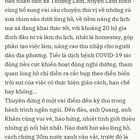
ban nhân dân xã Thượng Lâm, huyện Lâm Bình -
cũng bổ sung vài câu chuyện thú vị về những cũ
xưa chìm sâu dưới lòng hồ, về tiềm năng du lịch
mà xã đang khai thác tốt, với khoảng 20 hộ gia
đình đầu tư và làm du lịch, nhất là homestay, góp
phần tạo việc làm, nâng cao thu nhập cho người
dân địa phương. Tiếc là dịch bệnh COVID-19 tác
động tiêu cực khiến hoạt động nghỉ dưỡng, tham
quan lòng hồ chỉ diễn ra cắc bụp theo diễn biến
trồi sụt của việc có thực hiện giãn cách, hạn chế
hay không...
Thuyền dừng ở một vài điểm đến kỳ thú trong
hành trình ngắn ngủi. Đến đâu, anh Quang, anh
Khâm cũng vui vẻ, hào hứng, nhiệt tình giới thiệu
những gì nổi bật nhất. Nào dưới hút sâu lòng hồ,
cách chừng 30m nước xanh văn vắt, trước đó là