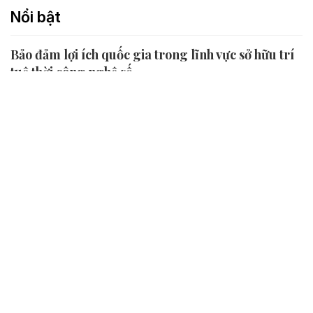
Nổi bật
Bảo đảm lợi ích quốc gia trong lĩnh vực sở hữu trí
tuệ thời công nghệ số
05/08/2026 14:30
Bảo hộ sở hữu trí tuệ thời công nghệ số là bài toán đặt ra cho
tất cả các quốc gia và vùng lãnh thổ trên thế giới, mà nếu
không được lời giải thật sự đúng đắn, hợp lý, kịp thời, lâu bền,
quốc gia hay vùng lãnh thổ...