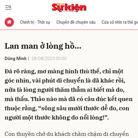
Chính trị - Thời sự
Chuyên đề chuyên sâu
Cửa sổ nhìn ra thế gi
Gửi bình luận
Lan man ở lòng hồ…
Dũng Minh
28/08/2023 00:00
Đá rõ ràng, mơ màng hình thù thế, chỉ một
góc nhìn, vài phút di chuyển là đã khác rồi,
nữa là lòng người thăm thẳm ai biết mà đo,
Hủy
Gửi
mà thấu. Thảo nào mà đã có câu đúc kết quen
thuộc rằng, “sông sâu mười thước dễ đo, con
người một thước không đo nổi lòng!”.
Con thuyền chở du khách chầm chậm di chuyển