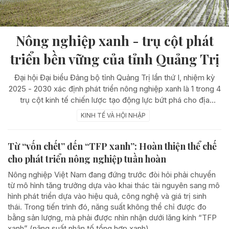
Nông nghiệp xanh - trụ cột phát
triển bền vững của tỉnh Quảng Trị
Đại hội Đại biểu Đảng bộ tỉnh Quảng Trị lần thứ I, nhiệm kỳ
2025 - 2030 xác định phát triển nông nghiệp xanh là 1 trong 4
trụ cột kinh tế chiến lược tạo động lực bứt phá cho địa
phương trong giai đoạn mới.
KINH TẾ VÀ HỘI NHẬP
Từ “vốn chết” đến “TFP xanh”: Hoàn thiện thể chế
cho phát triển nông nghiệp tuần hoàn
Nông nghiệp Việt Nam đang đứng trước đòi hỏi phải chuyển
từ mô hình tăng trưởng dựa vào khai thác tài nguyên sang mô
hình phát triển dựa vào hiệu quả, công nghệ và giá trị sinh
thái. Trong tiến trình đó, năng suất không thể chỉ được đo
bằng sản lượng, mà phải được nhìn nhận dưới lăng kính “TFP
xanh” (năng suất nhân tố tổng hợp xanh).