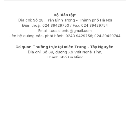
Bộ Biên tập:
Địa chỉ: Số 28, Trần Bình Trọng - Thành phố Hà Nội
Điện thoại: 024 39429753 / Fax: 024 39429754
Email: tccs.dientu@gmail.com
Liên hệ quảng cáo, phát hành: 0243 9429756; 024.39429744.
Cơ quan Thường trực tại miền Trung - Tây Nguyên:
Địa chỉ: Số 69, đường Xô Viết Nghệ Tĩnh,
Thành phố Đà Nẵng
Điện thoại: (080) 51 301; Fax: (080) 51 303
Cơ quan Thường trực tại miền Nam:
Địa chỉ: Số 19 Phạm Ngọc Thạch, Thành phố Hồ Chí Minh
Điện thoại: (080) 84083
Fax: (080) 84081
LIÊN KẾT