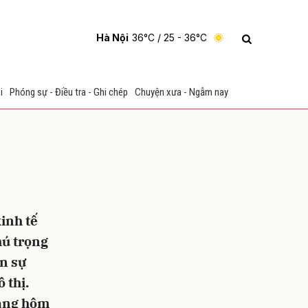
Hà Nội
36°C
/ 25 - 36°C
i
Phóng sự - Điều tra - Ghi chép
Chuyện xưa - Ngẫm nay
inh tế
ửi
hú trọng
n sự
 thị.
sáng hôm