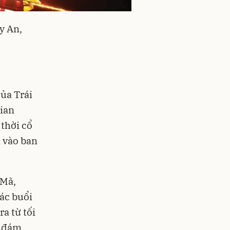
y An,
ủa Trái
gian
 thời cổ
a vào ban
 Mã,
ác buổi
ra từ tối
a đám