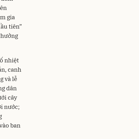
bên
am gia
ầu tiên”
 thưởng
ố nhiệt
ắn, canh
g và lễ
ông dân
ưới cây
i nước;
g
 vào ban