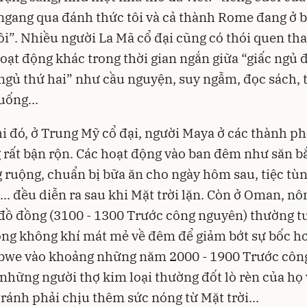
ngang qua đánh thức tôi và cả thành Rome đang ở 
ôi”. Nhiều người La Mã cổ đại cũng có thói quen th
oạt động khác trong thời gian ngắn giữa “giấc ngủ đ
 ngủ thứ hai” như cầu nguyện, suy ngẫm, đọc sách,
uống...
i đó, ở Trung Mỹ cổ đại, người Maya ở các thành ph
 rất bận rộn. Các hoạt động vào ban đêm như săn b
 ruộng, chuẩn bị bữa ăn cho ngày hôm sau, tiệc tùn
... đều diễn ra sau khi Mặt trời lặn. Còn ở Oman, n
 đồ đồng (3100 - 1300 Trước công nguyên) thường t
ong không khí mát mẻ về đêm để giảm bớt sự bốc hơ
bwe vào khoảng những năm 2000 - 1900 Trước côn
những người thợ kim loại thường đốt lò rèn của họ
ránh phải chịu thêm sức nóng từ Mặt trời...