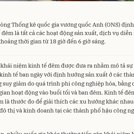
òng Thống kê quốc gia vương quốc Anh (ONS) định
 đêm là tất cả các hoạt động sản xuất, dịch vụ diễn 
hoảng thời gian từ 18 giờ đến 6 giờ sáng.
 khái niệm kinh tế đêm được đưa ra nhằm mô tả sự 
kinh tế ban ngày với định hướng sản xuất ở các thà
 suy giảm do quá trình phi công nghiệp hóa, bằng 
 gian hoạt động vào buổi tối và ban đêm. Kinh tế đ
 là thước đo để giải thích các xu hướng khác nhau
 đô thị và kinh doanh tại các thành phố hậu công n
n, nhiều quốc gia khác thường tiếp cận khái niệm k