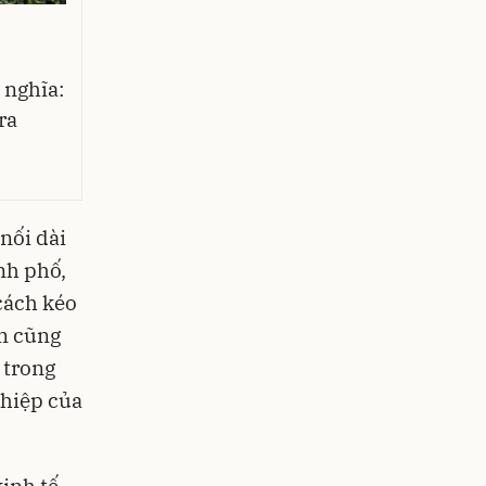
 nghĩa:
ra
nối dài
nh phố,
cách kéo
êm cũng
 trong
ghiệp của
inh tế