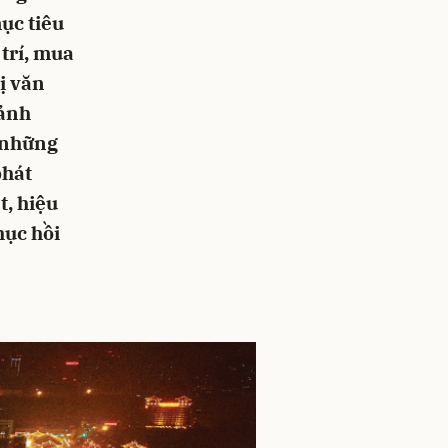
ục tiêu
 trí, mua
ị văn
cảnh
u những
phát
t, hiệu
hục hồi