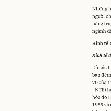
Những ho
người ch
hàng tri
ngành dị
Kinh tế
Kinh tế đ
Dù các h
ban đêm,
70 của t
- NTE) h
hóa do H
1985 và 