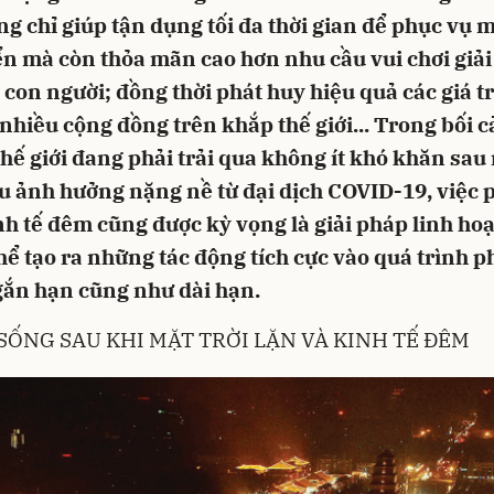
g chỉ giúp tận dụng tối đa thời gian để phục vụ m
ển mà còn thỏa mãn cao hơn nhu cầu vui chơi giải
con người; đồng thời phát huy hiệu quả các giá tr
nhiều cộng đồng trên khắp thế giới... Trong bối 
thế giới đang phải trải qua không ít khó khăn sa
u ảnh hưởng nặng nề từ đại dịch COVID-19, việc 
nh tế đêm cũng được kỳ vọng là giải pháp linh hoạ
hể tạo ra những tác động tích cực vào quá trình p
gắn hạn cũng như dài hạn.
 SỐNG SAU KHI MẶT TRỜI LẶN VÀ KINH TẾ ĐÊM