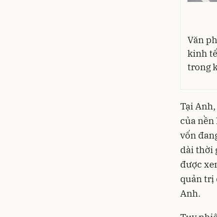
Văn ph
kinh tế
trong k
Tại Anh,
của nền 
vốn đang
dài thời
được xem
quản trị
Anh.
Tuy nhiê