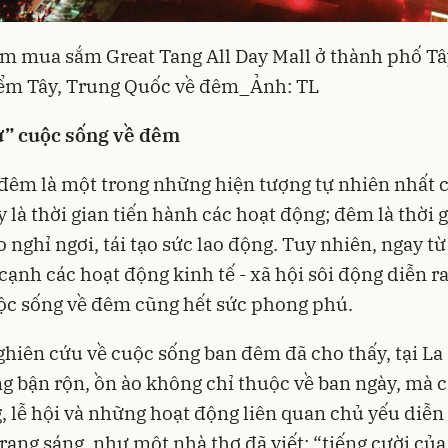
m mua sắm Great Tang All Day Mall ở thành phố Tâ
iểm Tây, Trung Quốc về đêm_Ảnh: TL
ử” cuộc sống về đêm
đêm là một trong những hiện tượng tự nhiên nhất c
y là thời gian tiến hành các hoạt động; đêm là thời 
 nghỉ ngơi, tái tạo sức lao động. Tuy nhiên, ngay từ
 cạnh các hoạt động kinh tế - xã hội sôi động diễn r
ộc sống về đêm cũng hết sức phong phú.
hiên cứu về cuộc sống ban đêm đã cho thấy, tại La
g bận rộn, ồn ào không chỉ thuộc về ban ngày, mà c
g, lễ hội và những hoạt động liên quan chủ yếu diễn 
rạng sáng, như một nhà thơ đã viết: “tiếng cười củ