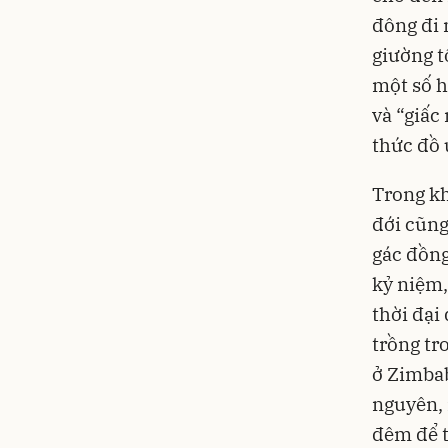
đông đi 
giường t
một số h
và “giấc
thức đồ 
Trong kh
đới cũng
gác đồng
kỷ niệm,
thời đại
trồng tr
ở Zimba
nguyên, 
đêm để t