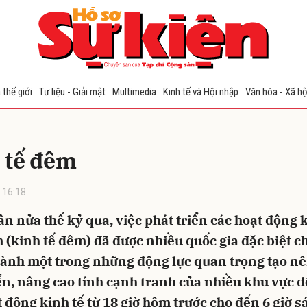
bình luận
 thế giới
Tư liệu - Giải mật
Multimedia
Kinh tế và Hội nhập
Văn hóa - Xã hộ
 tế đêm
 16:18
n nửa thế kỷ qua, việc phát triển các hoạt động k
Hủy
G
(kinh tế đêm) đã được nhiều quốc gia đặc biệt c
thành một trong những động lực quan trọng tạo nê
ển, nâng cao tính cạnh tranh của nhiều khu vực đô
 động kinh tế từ 18 giờ hôm trước cho đến 6 giờ 