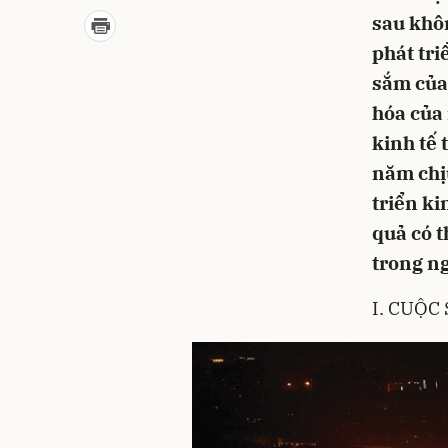
sau khôn
phát tri
sắm của 
hóa của 
kinh tế 
năm chị
triển ki
quả có t
trong n
I. CUỘC