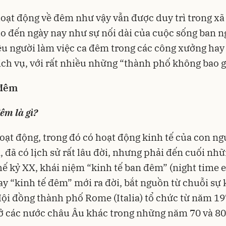
ạt động về đêm như vậy vẫn được duy trì trong xã 
o đến ngày nay như sự nối dài của cuộc sống ban ng
ệu người làm việc ca đêm trong các công xưởng hay
ch vụ, với rất nhiều những “thành phố không bao g
 đêm
êm là gì?
oạt động, trong đó có hoạt động kinh tế của con ng
 đã có lịch sử rất lâu đời, nhưng phải đến cuối n
hế kỷ XX, khái niệm “kinh tế ban đêm” (night time
ay “kinh tế đêm” mới ra đời, bắt nguồn từ chuỗi sự 
ội đồng thành phố Rome (Italia) tổ chức từ năm 1
ở các nước châu Âu khác trong những năm 70 và 80