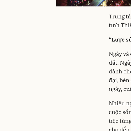
Trung tâ
tỉnh Th
“Lược s
Ngày và 
đất. Ngà
dành cho
đại, bên
ngày, cu
Nhiều ng
cuộc sốn
tiệc tùn
cho đến 