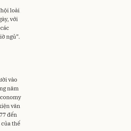
hội loài
ày, với
 các
iờ ngủ”.
ười vào
hững năm
 economy
kiện văn
977 đến
 của thế