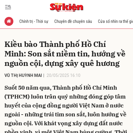
Chính trị - Thời sự
Chuyên đề chuyên sâu
Cửa sổ nhìn ra thế gi
Gửi bình luận
Kiều bào Thành phố Hồ Chí
Minh: Son sắt niềm tin, hướng về
nguồn cội, dựng xây quê hương
VŨ THỊ HUỲNH MAI
20/05/2025 16:10
Suốt 50 năm qua, Thành phố Hồ Chí Minh
Hủy
Gửi
(TPHCM) luôn trân quý những đóng góp tâm
huyết của cộng đồng người Việt Nam ở nước
ngoài - những trái tim son sắt, luôn hướng về
nguồn cội. Với khát vọng xây dựng đất nước
phồn vinh, vì một Việt Nam hùng cường. Thời