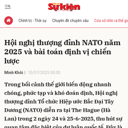
Chính trị - Thời sự
Chuyên đề chuyên sâu
Cửa sổ nhìn ra thế gi
Gửi bình luận
Hội nghị thượng đỉnh NATO năm
2025 và bài toán định vị chiến
lược
Minh Khôi
10/07/2025 00:00
Trong bối cảnh thế giới biến động nhanh
Hủy
Gửi
chóng, phức tạp và khó đoán định, Hội nghị
thượng đỉnh Tổ chức Hiệp ước Bắc Đại Tây
Dương (NATO) diễn ra tại The Hague (Hà
Lan) trong 2 ngày 24 và 25-6-2025, thu hút sự
quan tâm đặc biệt của dư luận quốc tế. Đây là