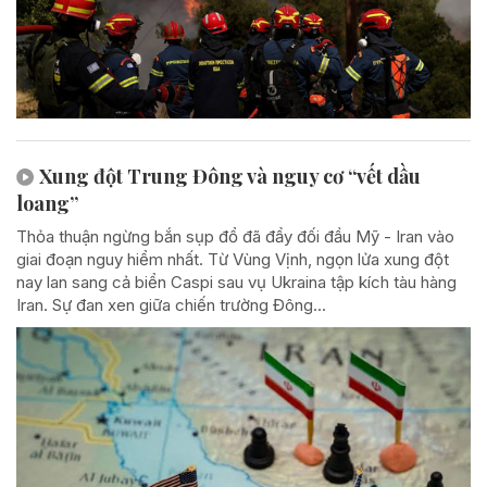
Xung đột Trung Đông và nguy cơ “vết dầu
loang”
Thỏa thuận ngừng bắn sụp đổ đã đẩy đối đầu Mỹ - Iran vào
giai đoạn nguy hiểm nhất. Từ Vùng Vịnh, ngọn lửa xung đột
nay lan sang cả biển Caspi sau vụ Ukraina tập kích tàu hàng
Iran. Sự đan xen giữa chiến trường Đông...