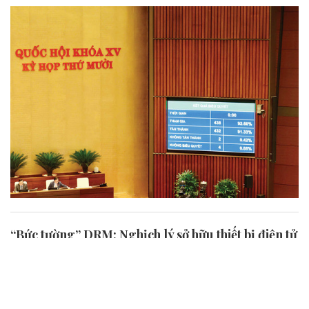
“Bức tường” DRM: Nghịch lý sở hữu thiết bị điện tử
Trong thời đại số, công cụ Quản lý bản quyền kỹ thuật số
(DRM) quy định về sở hữu trí tuệ đã và đang được các doanh
nghiệp công nghệ thiết lập từ cơ chế bảo hộ sự sáng tạo
thành công cụ pháp lý nhằm chiếm độc quyền...