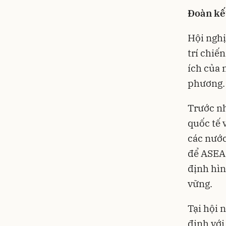
Đoàn kết
Hội nghị
trí chiến
ích của 
phương
Trước n
quốc tế 
các nước
để ASEAN
định hìn
vững.
Tại hội 
định với