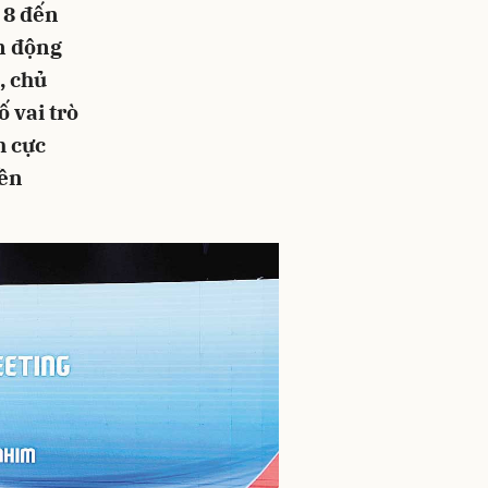
 8 đến
ến động
, chủ
 vai trò
h cực
bền