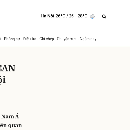
Hà Nội
26°C
/ 25 - 28°C
i
Phóng sự - Điều tra - Ghi chép
Chuyện xưa - Ngẫm nay
SEAN
ội
ửi
g Nam Á
iên quan