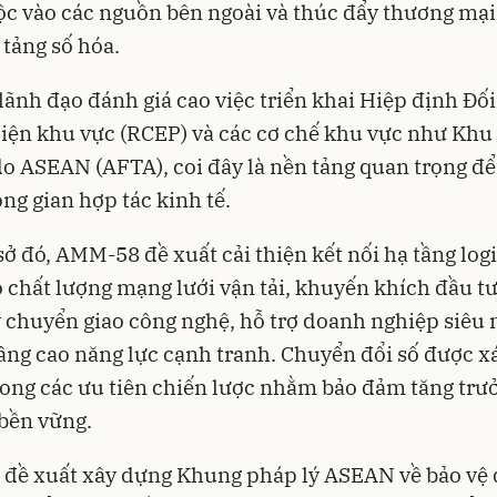
c vào các nguồn bên ngoài và thúc đẩy thương mại
 tảng số hóa.
lãnh đạo đánh giá cao việc triển khai Hiệp định Đối
diện khu vực (RCEP) và các cơ chế khu vực như Kh
do ASEAN (AFTA), coi đây là nền tảng quan trọng đ
ng gian hợp tác kinh tế.
sở đó, AMM-58 đề xuất cải thiện kết nối hạ tầng logi
 chất lượng mạng lưới vận tải, khuyến khích đầu t
 chuyển giao công nghệ, hỗ trợ doanh nghiệp siêu 
âng cao năng lực cạnh tranh. Chuyển đổi số được x
rong các ưu tiên chiến lược nhằm bảo đảm tăng trư
 bền vững.
 đề xuất xây dựng Khung pháp lý ASEAN về bảo vệ 