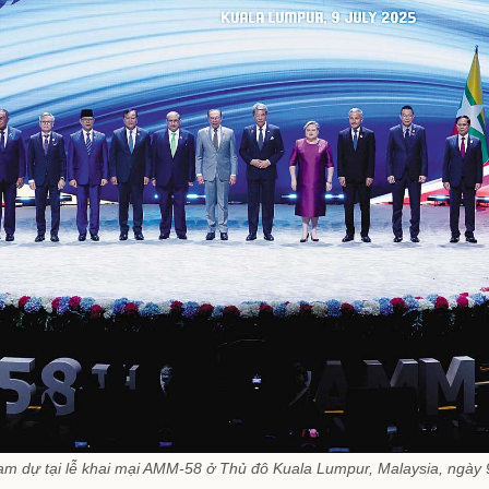
am dự tại lễ khai mại AMM-58 ở Thủ đô Kuala Lumpur, Malaysia, ngà