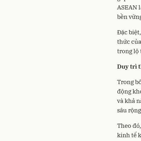
ASEAN là
bền vững
Đặc biệt
thức của
trong lộ
Duy trì 
Trong bố
động khó
và khả n
sâu rộng
Theo đó,
kinh tế 