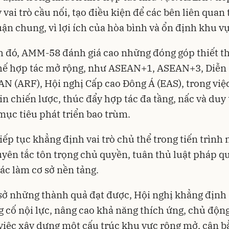
 vai trò cầu nối, tạo điều kiện để các bên liên quan t
ận chung, vì lợi ích của hòa bình và ổn định khu vự
 đó, AMM-58 đánh giá cao những đóng góp thiết t
chế hợp tác mở rộng, như ASEAN+1, ASEAN+3, Diễn
N (ARF), Hội nghị Cấp cao Đông Á (EAS), trong việ
tin chiến lược, thúc đẩy hợp tác đa tầng, nấc và duy 
 mục tiêu phát triển bao trùm.
ếp tục khẳng định vai trò chủ thể trong tiến trình 
yên tắc tôn trọng chủ quyền, tuân thủ luật pháp qu
tác làm cơ sở nền tảng.
sở những thành quả đạt được, Hội nghị khẳng định
 cố nội lực, nâng cao khả năng thích ứng, chủ độn
việc xây dựng một cấu trúc khu vực rộng mở, cân bằ