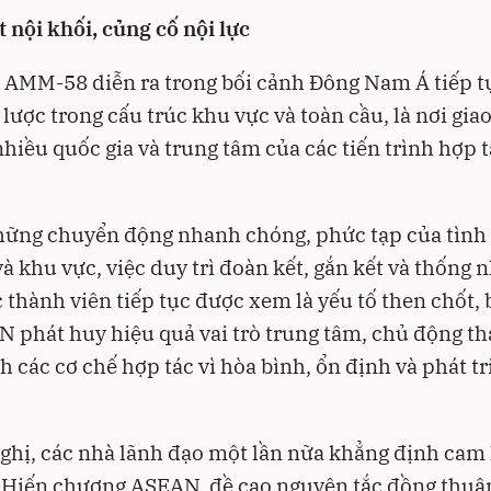
 nội khối, củng cố nội lực
 AMM-58 diễn ra trong bối cảnh Đông Nam Á tiếp tụ
 lược trong cấu trúc khu vực và toàn cầu, là nơi giao
nhiều quốc gia và trung tâm của các tiến trình hợp 
.
hững chuyển động nhanh chóng, phức tạp của tình
và khu vực, việc duy trì đoàn kết, gắn kết và thống 
 thành viên tiếp tục được xem là yếu tố then chốt,
 phát huy hiệu quả vai trò trung tâm, chủ động th
h các cơ chế hợp tác vì hòa bình, ổn định và phát t
nghị, các nhà lãnh đạo một lần nữa khẳng định cam 
 Hiến chương ASEAN, đề cao nguyên tắc đồng thuận