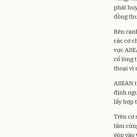
phát huy
đồng thu
Bên cạnh
các cơ 
vực ASEA
cố lòng 
thoại vì
ASEAN ti
định ngu
lấy hợp 
Trên cơ 
tâm củng
góp vào 