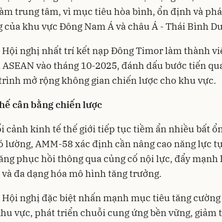
m trung tâm, vì mục tiêu hòa bình, ổn định và phát
 của khu vực Đông Nam Á và châu Á - Thái Bình D
, Hội nghị nhất trí kết nạp Đông Timor làm thành v
 ASEAN vào tháng 10-2025, đánh dấu bước tiến qu
 trình mở rộng không gian chiến lược cho khu vực.
thế cân bằng chiến lược
i cảnh kinh tế thế giới tiếp tục tiềm ẩn nhiều bất ổ
 lường, AMM-58 xác định cần nâng cao năng lực t
ăng phục hồi thông qua củng cố nội lực, đẩy mạnh
 và đa dạng hóa mô hình tăng trưởng.
 Hội nghị đặc biệt nhấn mạnh mục tiêu tăng cường 
khu vực, phát triển chuỗi cung ứng bền vững, giảm 