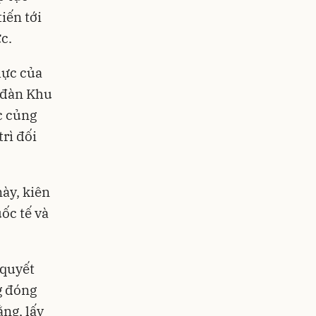
iến tới
c.
hực của
 đàn Khu
c củng
trì đối
này, kiên
ốc tế và
 quyết
g đóng
ng, lấy