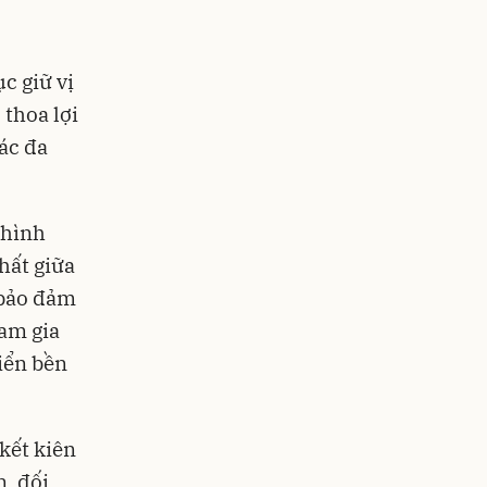
c giữ vị
 thoa lợi
tác đa
 hình
nhất giữa
 bảo đảm
am gia
riển bền
kết kiên
, đối