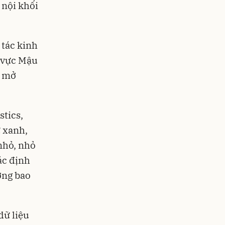
 nội khối
 tác kinh
u vực Mậu
ể mở
stics,
ư xanh,
nhỏ, nhỏ
ác định
ởng bao
dữ liệu