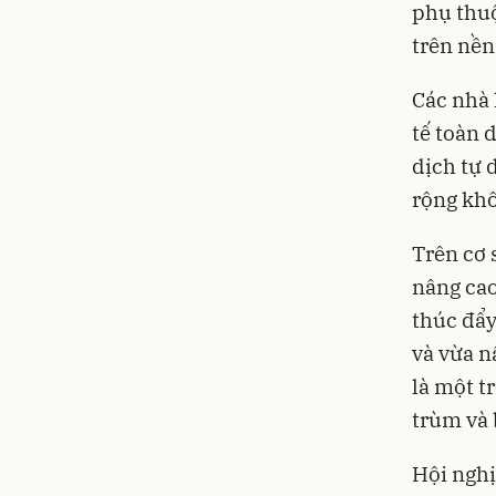
phụ thuộ
trên nền
Các nhà 
tế toàn 
dịch tự 
rộng khô
Trên cơ 
nâng cao
thúc đẩy
và vừa n
là một t
trùm và
Hội nghị