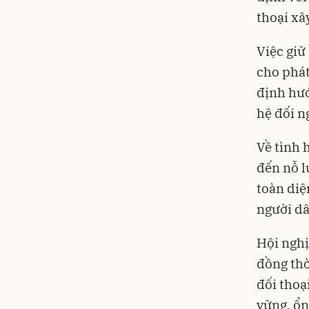
thoại xâ
Việc giữ
cho phát
định hướ
hệ đối n
Về tình 
đến nỗ l
toàn diệ
người d
Hội nghị
đồng thờ
đối thoạ
vững, ổn