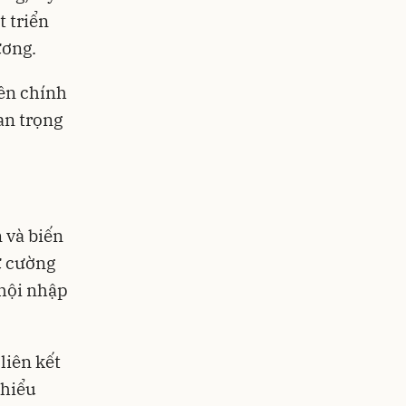
 triển
ương.
iên chính
an trọng
n và biến
ự cường
 hội nhập
liên kết
thiểu