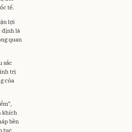
ốc tế.
ận lợi
 định là
rong quan
u sắc
ính trị
ng của
iểm”,
n khích
pháp bền
p tục