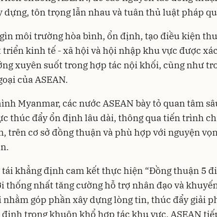
y dựng, tôn trọng lẫn nhau và tuân thủ luật pháp qu
 gìn môi trường hòa bình, ổn định, tạo điều kiện thu
 triển kinh tế - xã hội và hội nhập khu vực được xác
ng xuyên suốt trong hợp tác nội khối, cũng như t
goại của ASEAN.
hình Myanmar, các nước ASEAN bày tỏ quan tâm sâ
ực thúc đẩy ổn định lâu dài, thông qua tiến trình ch
n, trên cơ sở đồng thuận và phù hợp với nguyện vọ
ân.
 tái khẳng định cam kết thực hiện “Đồng thuận 5 đ
i thống nhất tăng cường hỗ trợ nhân đạo và khuyế
i nhằm góp phần xây dựng lòng tin, thúc đẩy giải 
 định trong khuôn khổ hợp tác khu vực. ASEAN tiế