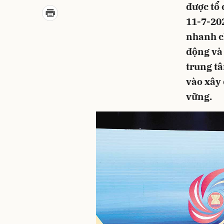
được tổ 
11-7-202
nhanh ch
động và 
trung tâ
vào xây 
vững.