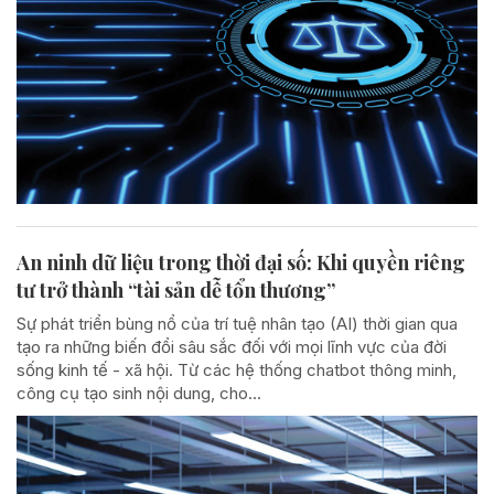
An ninh dữ liệu trong thời đại số: Khi quyền riêng
tư trở thành “tài sản dễ tổn thương”
Sự phát triển bùng nổ của trí tuệ nhân tạo (AI) thời gian qua
tạo ra những biến đổi sâu sắc đối với mọi lĩnh vực của đời
sống kinh tế - xã hội. Từ các hệ thống chatbot thông minh,
công cụ tạo sinh nội dung, cho...