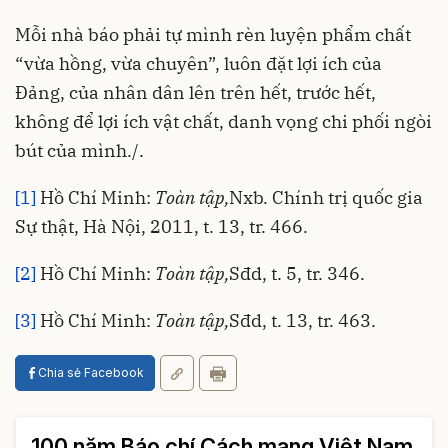
Mỗi nhà báo phải tự mình rèn luyện phẩm chất
“vừa hồng, vừa chuyên”, luôn đặt lợi ích của
Đảng, của nhân dân lên trên hết, trước hết,
không để lợi ích vật chất, danh vọng chi phối ngòi
bút của mình./.
[1]
Hồ Chí Minh:
Toàn tập,
Nxb. Chính trị quốc gia
Sự thật, Hà Nội, 2011, t. 13, tr. 466.
[2]
Hồ Chí Minh:
Toàn tập,
Sđd, t. 5, tr. 346.
[3]
Hồ Chí Minh:
Toàn tập,
Sđd, t. 13, tr. 463.
Chia sẻ Facebook
100 năm Báo chí Cách mạng Việt Nam