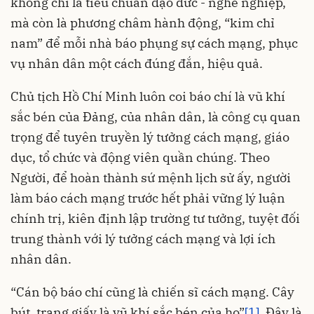
không chỉ là tiêu chuẩn đạo đức - nghề nghiệp,
mà còn là phương châm hành động, “kim chỉ
nam” để mỗi nhà báo phụng sự cách mạng, phục
vụ nhân dân một cách đúng đắn, hiệu quả.
Chủ tịch Hồ Chí Minh luôn coi báo chí là vũ khí
sắc bén của Đảng, của nhân dân, là công cụ quan
trọng để tuyên truyền lý tưởng cách mạng, giáo
dục, tổ chức và động viên quần chúng. Theo
Người, để hoàn thành sứ mệnh lịch sử ấy, người
làm báo cách mạng trước hết phải vững lý luận
chính trị, kiên định lập trường tư tưởng, tuyệt đối
trung thành với lý tưởng cách mạng và lợi ích
nhân dân.
“Cán bộ báo chí cũng là chiến sĩ cách mạng. Cây
bút, trang giấy là vũ khí sắc bén của họ”
[1]
. Đây là