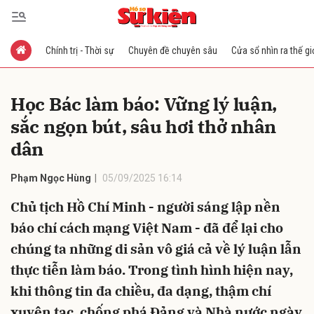
Chính trị - Thời sự
Chuyên đề chuyên sâu
Cửa sổ nhìn ra thế gi
Gửi bình luận
Học Bác làm báo: Vững lý luận,
sắc ngọn bút, sâu hơi thở nhân
dân
Phạm Ngọc Hùng
05/09/2025 16:14
Chủ tịch Hồ Chí Minh - người sáng lập nền
Hủy
Gửi
báo chí cách mạng Việt Nam - đã để lại cho
chúng ta những di sản vô giá cả về lý luận lẫn
thực tiễn làm báo. Trong tình hình hiện nay,
khi thông tin đa chiều, đa dạng, thậm chí
xuyên tạc, chống phá Đảng và Nhà nước ngày