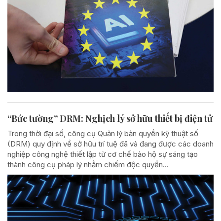
“Bức tường” DRM: Nghịch lý sở hữu thiết bị điện tử
Trong thời đại số, công cụ Quản lý bản quyền kỹ thuật số
(DRM) quy định về sở hữu trí tuệ đã và đang được các doanh
nghiệp công nghệ thiết lập từ cơ chế bảo hộ sự sáng tạo
thành công cụ pháp lý nhằm chiếm độc quyền...