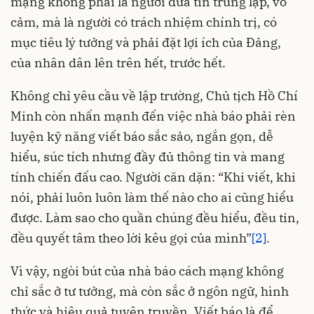
mạng không phải là người đưa tin trung lập, vô
cảm, mà là người có trách nhiệm chính trị, có
mục tiêu lý tưởng và phải đặt lợi ích của Đảng,
của nhân dân lên trên hết, trước hết.
Không chỉ yêu cầu về lập trường, Chủ tịch Hồ Chí
Minh còn nhấn mạnh đến việc nhà báo phải rèn
luyện kỹ năng viết báo sắc sảo, ngắn gọn, dễ
hiểu, súc tích nhưng đầy đủ thông tin và mang
tính chiến đấu cao. Người căn dặn: “Khi viết, khi
nói, phải luôn luôn làm thế nào cho ai cũng hiểu
được. Làm sao cho quần chúng đều hiểu, đều tin,
đều quyết tâm theo lời kêu gọi của mình”
[2]
.
Vì vậy, ngòi bút của nhà báo cách mạng không
chỉ sắc ở tư tưởng, mà còn sắc ở ngôn ngữ, hình
thức và hiệu quả tuyên truyền. Viết báo là để