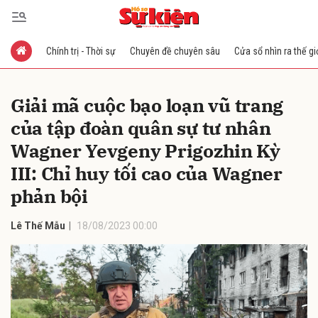
Chính trị - Thời sự
Chuyên đề chuyên sâu
Cửa sổ nhìn ra thế gi
Gửi bình luận
Giải mã cuộc bạo loạn vũ trang
của tập đoàn quân sự tư nhân
Wagner Yevgeny Prigozhin Kỳ
III: Chỉ huy tối cao của Wagner
phản bội
Hủy
Gửi
Lê Thế Mẫu
18/08/2023 00:00