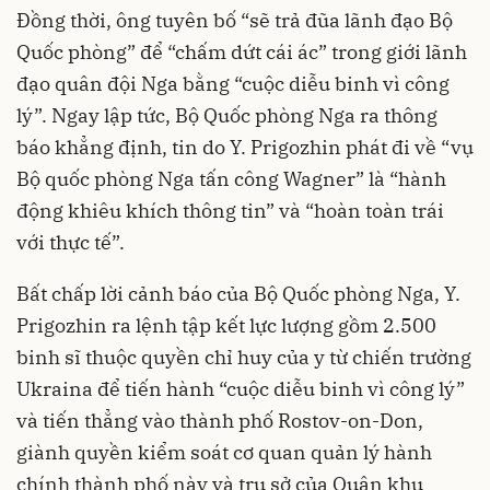
Đồng thời, ông tuyên bố “sẽ trả đũa lãnh đạo Bộ
Quốc phòng” để “chấm dứt cái ác” trong giới lãnh
đạo quân đội Nga bằng “cuộc diễu binh vì công
lý”. Ngay lập tức, Bộ Quốc phòng Nga ra thông
báo khẳng định, tin do Y. Prigozhin phát đi về “vụ
Bộ quốc phòng Nga tấn công Wagner” là “hành
động khiêu khích thông tin” và “hoàn toàn trái
với thực tế”.
Bất chấp lời cảnh báo của Bộ Quốc phòng Nga, Y.
Prigozhin ra lệnh tập kết lực lượng gồm 2.500
binh sĩ thuộc quyền chỉ huy của y từ chiến trường
Ukraina để tiến hành “cuộc diễu binh vì công lý”
và tiến thẳng vào thành phố Rostov-on-Don,
giành quyền kiểm soát cơ quan quản lý hành
chính thành phố này và trụ sở của Quân khu