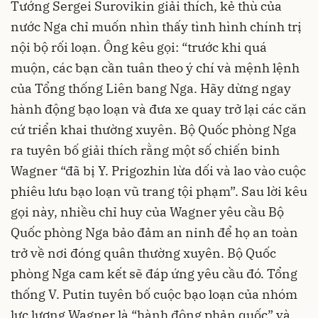
Tướng Sergei Surovikin giải thích, kẻ thù của
nước Nga chỉ muốn nhìn thấy tình hình chính trị
nội bộ rối loạn. Ông kêu gọi: “trước khi quá
muộn, các bạn cần tuân theo ý chí và mệnh lệnh
của Tổng thống Liên bang Nga. Hãy dừng ngay
hành động bạo loạn và đưa xe quay trở lại các căn
cứ triển khai thường xuyên. Bộ Quốc phòng Nga
ra tuyên bố giải thích rằng một số chiến binh
Wagner “đã bị Y. Prigozhin lừa dối và lao vào cuộc
phiêu lưu bạo loạn vũ trang tội phạm”. Sau lời kêu
gọi này, nhiều chỉ huy của Wagner yêu cầu Bộ
Quốc phòng Nga bảo đảm an ninh để họ an toàn
trở về nơi đóng quân thường xuyên. Bộ Quốc
phòng Nga cam kết sẽ đáp ứng yêu cầu đó. Tổng
thống V. Putin tuyên bố cuộc bạo loạn của nhóm
lực lượng Wagner là “hành động phản quốc” và