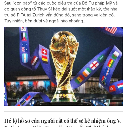
Sau “cơn bão” từ các cuộc điều tra của Bộ Tư pháp Mỹ và
cơ quan công tố Thụy Sĩ kéo dài suốt một thập kỷ, tòa nhà
trụ sở FIFA tại Zurich vẫn đứng đó, sang trọng và kiên cố.
Tuy nhiên, bên dưới vẻ ngoài hào nhoáng...
Hé lộ hồ sơ của người rất có thể sẽ kế nhiệm ông V.