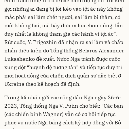
chịu trách nhiệm trước các hành động đó. Tôi kêu
gọi những ai đang bị lôi kéo vào tội ác này không
mắc phải sai lầm chết người, sai lầm bi thảm, có
một không hai, mà hãy đưa ra lựa chọn đúng đắn
duy nhất là không tham gia các hành vi tội ác”.
Rút cuộc, Y. Prigozhin đã nhận ra sai lầm và chấp
nhận điều kiện do Tổng thống Belarus Alexander
Lukashenko đề xuất. Nước Nga tránh được cuộc
xung đột “huynh đệ tương tàn” và tiếp tục duy trì
mọi hoạt động của chiến dịch quân sự đặc biệt ở
Ukraina theo kế hoạch đã định.
Trong lời nhắn gửi các công dân Nga ngày 26-6-
2023, Tổng thống Nga V. Putin cho biết: “Các bạn
(các chiến binh Wagner) vẫn có cơ hội tiếp tục
phục vụ nước Nga bằng cách ký hợp đồng với Bộ