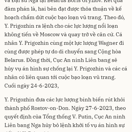
và Đại sứ Nga tại Belarus Boris Gryzlov. Kết quả
đàm phán là, hai bên đạt được thỏa thuận về kế
hoạch chấm dứt cuộc bạo loạn vũ trang. Theo đó,
Y. Prigozhin ra lệnh cho các lực lượng nổi loạn
không tiến về Moscow và quay trở về căn cứ. Cá
nhân Y. Prigozhin cùng một lực lượng Wagner đi
cùng được phép tự do di chuyển sang Cộng hòa
Belarus. Đồng thời, Cục An ninh Liên bang sẽ
hủy vụ án hình sự chống lại Y. Prigozhin và các cá
nhân có liên quan tới cuộc bạo loạn vũ trang.
Cuối ngày 24-6-2023,
Y. Prigozhin đưa các lực lượng binh biến rút khỏi
thành phố Rostov-on-Don. Ngày 27-6-2023, theo
quyết định của Tổng thống V. Putin, Cục An ninh
Liên bang Nga hủy bỏ lệnh khởi tố vụ án hình sự