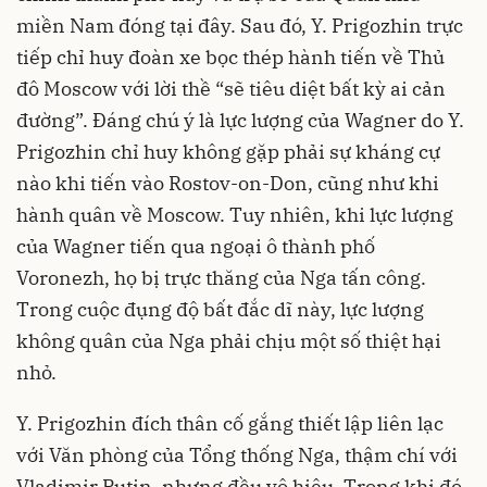
miền Nam đóng tại đây. Sau đó, Y. Prigozhin trực
tiếp chỉ huy đoàn xe bọc thép hành tiến về Thủ
đô Moscow với lời thề “sẽ tiêu diệt bất kỳ ai cản
đường”. Đáng chú ý là lực lượng của Wagner do Y.
Prigozhin chỉ huy không gặp phải sự kháng cự
nào khi tiến vào Rostov-on-Don, cũng như khi
hành quân về Moscow. Tuy nhiên, khi lực lượng
của Wagner tiến qua ngoại ô thành phố
Voronezh, họ bị trực thăng của Nga tấn công.
Trong cuộc đụng độ bất đắc dĩ này, lực lượng
không quân của Nga phải chịu một số thiệt hại
nhỏ.
Y. Prigozhin đích thân cố gắng thiết lập liên lạc
với Văn phòng của Tổng thống Nga, thậm chí với
Vladimir Putin, nhưng đều vô hiệu. Trong khi đó,