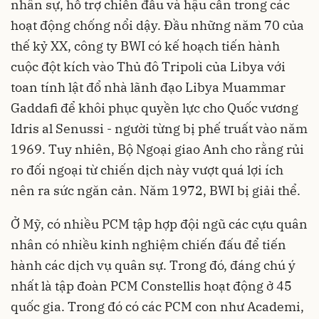
nhân sự, hỗ trợ chiến đấu và hậu cần trong các
hoạt động chống nổi dậy. Đầu những năm 70 của
thế kỷ XX, công ty BWI có kế hoạch tiến hành
cuộc đột kích vào Thủ đô Tripoli của Libya với
toan tính lật đổ nhà lãnh đạo Libya Muammar
Gaddafi để khôi phục quyền lực cho Quốc vương
Idris al Senussi - người từng bị phế truất vào năm
1969. Tuy nhiên, Bộ Ngoại giao Anh cho rằng rủi
ro đối ngoại từ chiến dịch này vượt quá lợi ích
nên ra sức ngăn cản. Năm 1972, BWI bị giải thể.
Ở Mỹ, có nhiều PCM tập hợp đội ngũ các cựu quân
nhân có nhiều kinh nghiệm chiến đấu để tiến
hành các dịch vụ quân sự. Trong đó, đáng chú ý
nhất là tập đoàn PCM Constellis hoạt động ở 45
quốc gia. Trong đó có các PCM con như Academi,