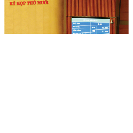
“Bức tường” DRM: Nghịch lý sở hữu thiết bị điện tử
Trong thời đại số, công cụ Quản lý bản quyền kỹ thuật số
(DRM) quy định về sở hữu trí tuệ đã và đang được các doanh
nghiệp công nghệ thiết lập từ cơ chế bảo hộ sự sáng tạo
thành công cụ pháp lý nhằm chiếm độc quyền...