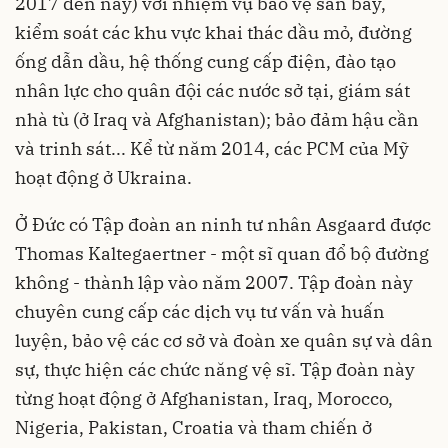
2017 đến nay) với nhiệm vụ bảo vệ sân bay,
kiểm soát các khu vực khai thác dầu mỏ, đường
ống dẫn dầu, hệ thống cung cấp điện, đào tạo
nhân lực cho quân đội các nước sở tại, giám sát
nhà tù (ở Iraq và Afghanistan); bảo đảm hậu cần
và trinh sát... Kể từ năm 2014, các PCM của Mỹ
hoạt động ở Ukraina.
Ở Đức có Tập đoàn an ninh tư nhân Asgaard được
Thomas Kaltegaertner - một sĩ quan đổ bộ đường
không - thành lập vào năm 2007. Tập đoàn này
chuyên cung cấp các dịch vụ tư vấn và huấn
luyện, bảo vệ các cơ sở và đoàn xe quân sự và dân
sự, thực hiện các chức năng vệ sĩ. Tập đoàn này
từng hoạt động ở Afghanistan, Iraq, Morocco,
Nigeria, Pakistan, Croatia và tham chiến ở