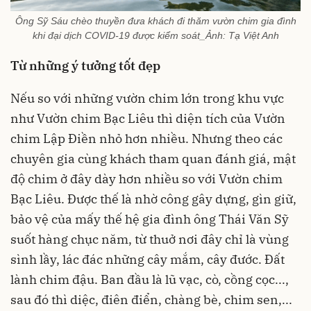
Ông Sỹ Sáu chèo thuyền đưa khách đi thăm vườn chim gia đình
khi đại dịch COVID-19 được kiểm soát_Ảnh: Tạ Việt Anh
Từ những ý tưởng tốt đẹp
Nếu so với những vườn chim lớn trong khu vực
như Vườn chim Bạc Liêu thì diện tích của Vườn
chim Lập Điền nhỏ hơn nhiều. Nhưng theo các
chuyên gia cùng khách tham quan đánh giá, mật
độ chim ở đây dày hơn nhiều so với Vườn chim
Bạc Liêu. Được thế là nhờ công gây dựng, gìn giữ,
bảo vệ của mấy thế hệ gia đình ông Thái Văn Sỹ
suốt hàng chục năm, từ thuở nơi đây chỉ là vùng
sình lầy, lác đác những cây mắm, cây đước. Đất
lành chim đậu. Ban đầu là lũ vạc, cò, cồng cọc...,
sau đó thì diệc, điên điển, chàng bè, chim sen,...