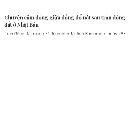
Chuyện cảm động giữa đống đổ nát sau trận động
đất ở Nhật Bản
Trận động đất mạnh 7,1 độ richter tại tỉnh Kumamoto ngày 28-
7 đã biến nhiều khu dân cư ở phía Nam Nhật Bản thành những
đống đổ nát chỉ trong vài phút. Nhưng giữa những giờ phút
hỗn loạn ấy, một câu chuyện khác cũng...