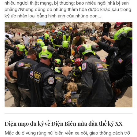
nhiêu người thiệt mạng, bị thương; bao nhiêu ngôi nhà bị san
phẳng?Nhưng cũng có những thảm họa được khắc sâu trong
ký ức nhân loại bằng hình ảnh của những con...
Diện mạo du ký về Điện Biên nửa đầu thế kỷ XX
Mặc dù ở vùng rừng núi biên viễn xa xôi, giao thông cách trở