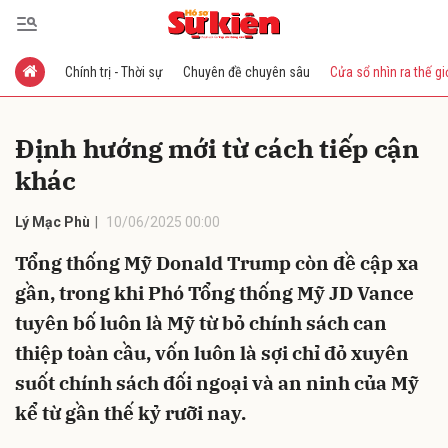
Chính trị - Thời sự
Chuyên đề chuyên sâu
Cửa sổ nhìn ra thế gi
Gửi bình luận
Định hướng mới từ cách tiếp cận
khác
Lý Mạc Phù
10/06/2025 00:00
Tổng thống Mỹ Donald Trump còn đề cập xa
gần, trong khi Phó Tổng thống Mỹ JD Vance
Hủy
Gửi
tuyên bố luôn là Mỹ từ bỏ chính sách can
thiệp toàn cầu, vốn luôn là sợi chỉ đỏ xuyên
suốt chính sách đối ngoại và an ninh của Mỹ
kể từ gần thế kỷ rưỡi nay.