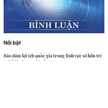
Nổi bật
Bảo đảm lợi ích quốc gia trong lĩnh vực sở hữu trí
tuệ thời công nghệ số
05/08/2026 14:30
Bảo hộ sở hữu trí tuệ thời công nghệ số là bài toán đặt ra cho
tất cả các quốc gia và vùng lãnh thổ trên thế giới, mà nếu
không được lời giải thật sự đúng đắn, hợp lý, kịp thời, lâu bền,
quốc gia hay vùng lãnh thổ...